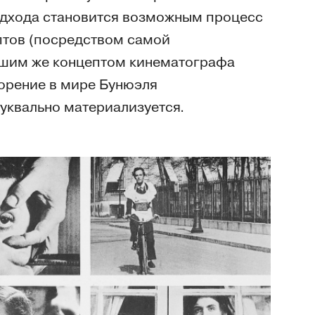
подхода становится возможным процесс
птов (посредством самой
шим же концептом кинематографа
торение в мире Бунюэля
буквально материализуется.