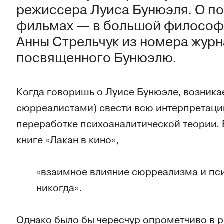
режиссера Луиса Бунюэля. О по
фильмах — в большой философ
Анны Стрельчук из номера журн
посвященного Бунюэлю.
Когда говоришь о Луисе Бунюэле, возникае
сюрреалистами) свести всю интерпретацию
переработке психоаналитической теории. 
книге «Лакан в кино»,
«взаимное влияние сюрреализма и пс
никогда».
Однако было бы чересчур опрометчиво в р