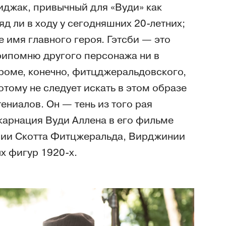
иджак, привычный для «Вуди» как
яд ли в ходу у сегодняшних 20-летних;
 имя главного героя. Гэтсби — это
припомню другого персонажа ни в
 кроме, конечно, фитцджеральдовского,
тому не следует искать в этом образе
ениалов. Он — тень из того рая
нкарнация Вуди Аллена в его фильме
ении Скотта Фитцжеральда, Вирджинии
х фигур 1920-х.