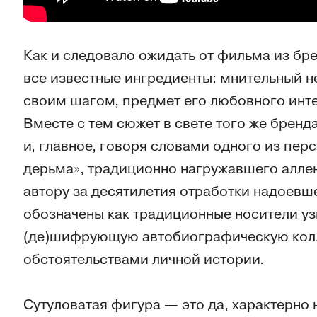
Как и следовало ожидать от фильма из бре
все известные ингредиенты: мнительный 
своим шагом, предмет его любовного инт
Вместе с тем сюжет в свете того же брен
и, главное, говоря словами одного из пе
дерьма», традиционно нагружавшего аллен
автору за десятилетия отработки надоевш
обозначены как традиционные носители узн
(де)шифрующую автобиографическую колл
обстоятельствами личной истории.
Сутуловатая фигура — это да, характерно н