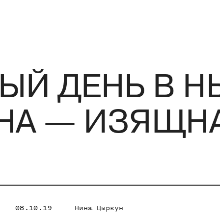
Й ДЕНЬ В Н
НА — ИЗЯЩНА
08.10.19
Нина Цыркун