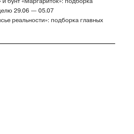
и бунт «Маргариток»: подборка
делю 29.06 — 05.07
сье реальности»: подборка главных
06 — 28.06