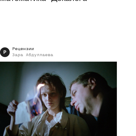
Рецензии
Р
Зара
Абдуллаева