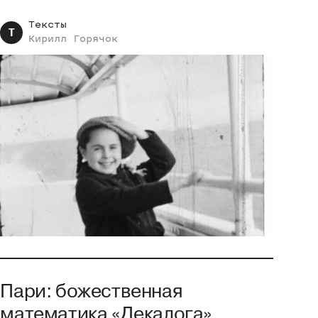
Тексты
Т
Кирилл
Горячок
Пари: божественная
математика «Декалога»