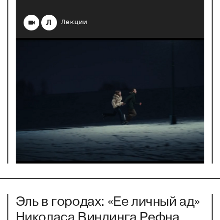
Л
Лекции
Эль в городах: «Ее личный ад»
Николаса Виндинга Рефна