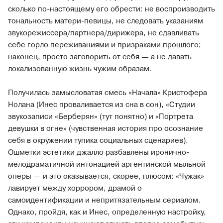
сколько по-настоящему его обрести: не воспроизводить
тональность матери-певицы, не следовать указаниям
звукорежиссера/партнера/дирижера, не сдавливать
себе горло переживаниями и призраками прошлого;
наконец, просто заговорить от себя — а не давать
локализованную жизнь чужим образам.
Получилась замысловатая смесь «Начала» Кристофера
Нолана (Инес проваливается из сна в сон), «Студии
звукозаписи «Берберян» (тут понятно) и «Портрета
девушки в огне» (чувственная история про осознание
себя в окружении тупика социальных сценариев).
Ошметки эстетики джалло разбавлены иронично-
мелодраматичной интонацией аргентинской мыльной
оперы — и это оказывается, скорее, плюсом: «Чужак»
лавирует между хоррором, драмой о
самоидентификации и непритязательным сериалом.
Однако, пройдя, как и Инес, определенную настройку,