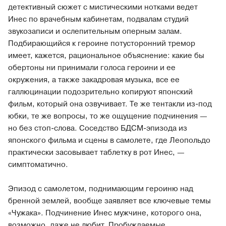
детективный сюжет с мистическими нотками ведет
Инес по врачебным кабинетам, подвалам студий
звукозаписи и ослепительным оперным залам.
Подбирающийся к героине потусторонний тремор
имеет, кажется, рациональное объяснение: какие бы
обертоны ни принимали голоса героини и ее
окружения, а также закадровая музыка, все ее
галлюцинации подозрительно копируют японский
фильм, который она озвучивает. Те же тентакли из-под
юбки, те же вопросы, то же ощущение подчинения —
но без стоп-слова. Соседство БДСМ-эпизода из
японского фильма и сцены в самолете, где Леопольдо
практически засовывает таблетку в рот Инес, —
симптоматично.
Эпизод с самолетом, поднимающим героиню над
бренной землей, вообще заявляет все ключевые темы
«Чужака». Подчинение Инес мужчине, которого она,
возможно, даже не любит. Пробуждаемые