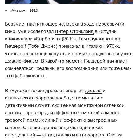
«Чужак», 2020
Безумие, настигающее человека в ходе переозвучки
кино, уже исследовал
Питер Стриклэнд
в «Студии
звукозаписи «Берберян» (2011). Там звукоинженер
Гилдерой (Тоби Джонс) приезжал в Италию 1970-х,
чтобы при помощи капусты и прочих продуктов озвучить
джалло-фильм. В какой-то момент Гилдерой начинает
сомневаться, реальны его воспоминания или тоже кем-
то сфабрикованы.
В «Чужаке» также дремлет энергия
джалло
и
итальянского хоррора вообще: номинально
детективный сюжет, скошенная монтажной склейкой
эротика, простор для эффектных смертей заменен
тревогой прямых линий и эффектно выстроенных
кадров. С точки зрения энциклопедических
определений — анти-джалло и анти-хоррор. Слегка