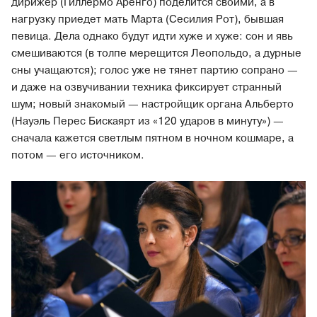
дирижер (Гиллермо Аренго) поделится своими, а в
нагрузку приедет мать Марта (Сесилия Рот), бывшая
певица. Дела однако будут идти хуже и хуже: сон и явь
смешиваются (в толпе мерещится Леопольдо, а дурные
сны учащаются); голос уже не тянет партию сопрано —
и даже на озвучивании техника фиксирует странный
шум; новый знакомый — настройщик органа Альберто
(Науэль Перес Бискаярт из «120 ударов в минуту») —
сначала кажется светлым пятном в ночном кошмаре, а
потом — его источником.