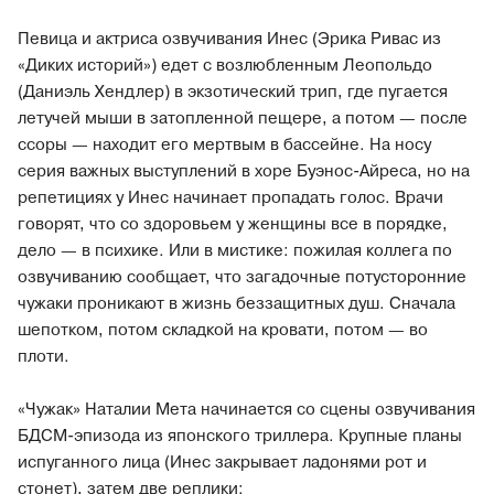
Певица и актриса озвучивания Инес (Эрика Ривас из
«Диких историй») едет с возлюбленным Леопольдо
(Даниэль Хендлер) в экзотический трип, где пугается
летучей мыши в затопленной пещере, а потом — после
ссоры — находит его мертвым в бассейне. На носу
серия важных выступлений в хоре Буэнос-Айреса, но на
репетициях у Инес начинает пропадать голос. Врачи
говорят, что со здоровьем у женщины все в порядке,
дело — в психике. Или в мистике: пожилая коллега по
озвучиванию сообщает, что загадочные потусторонние
чужаки проникают в жизнь беззащитных душ. Сначала
шепотком, потом складкой на кровати, потом — во
плоти.
«Чужак» Наталии Мета начинается со сцены озвучивания
БДСМ-эпизода из японского триллера. Крупные планы
испуганного лица (Инес закрывает ладонями рот и
стонет), затем две реплики: