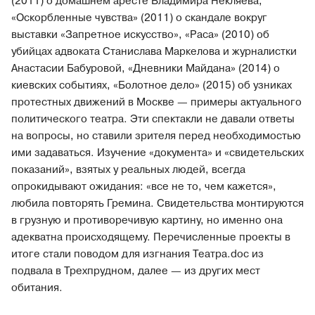
(2011) о домашнем аресте Владимира Некляева,
«Оскорбленные чувства» (2011) о скандале вокруг
выставки «Запретное искусство», «Раса» (2010) об
убийцах адвоката Станислава Маркелова и журналистки
Анастасии Бабуровой, «Дневники Майдана» (2014) о
киевских событиях, «Болотное дело» (2015) об узниках
протестных движений в Москве — примеры актуального
политического театра. Эти спектакли не давали ответы
на вопросы, но ставили зрителя перед необходимостью
ими задаваться. Изучение «документа» и «свидетельских
показаний», взятых у реальных людей, всегда
опрокидывают ожидания: «все не то, чем кажется»,
любила повторять Гремина. Свидетельства монтируются
в грузную и противоречивую картину, но именно она
адекватна происходящему. Перечисленные проекты в
итоге стали поводом для изгнания Театра.doc из
подвала в Трехпрудном, далее — из других мест
обитания.