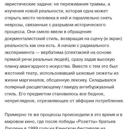
эвристические задачи: не переживания травмы, а
изучения новой реальности, которая одна может
открыть место человека в ней и параллельно снять
неврозы, связанные с разрывом исторического
процесса. Они смело ввели в обращение
документалистский стиль, возвращая на сцену (и экран)
реальность как она есть. А начали с радикального
эксперимента — вербатима (спектаклей на основе
прямой речи реальных людей), сразу задав высокую
планку авангардного искусства. Вместе с тем это был
жестокий театр, использовавший шоковые сюжеты из
жизни маргиналов, обсценную лексику. Складывался
полярный расцветающему гламуру антибуржуазный
стиль. Его предметом становилось все бедное,
неприглядное, отрезвляющее от эйфории потребления.
Примерно те же процессы происходили в это время и в
мировом кино, где после победы «Розетты» братьев
Дарденн в 1999 году на Каннском фестивале на