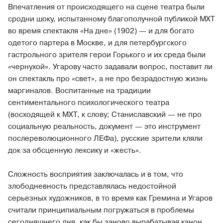
Впечатления от происходящего на сцене театра были
сродни шоку, испытанному благополучной публикой МХТ
во время спектакля «На дне» (1902) — и для богато
одетого партера в Москве, и для петербургского
гастрольного зрителя герои Горького и их среда были
«чернухой». Угарову часто задавали вопрос, поставит ли
он спектакль про «свет», а не про безрадостную жизнь
маргиналов. Воспитанные на традиции
сентиментального психологического театра
(восходящей к МХТ, к слову; Станиславский — не про
социальную реальность, документ — это инструмент
послереволюционного ЛЕФа), русские зрители кляли
док за обсценную лексику и «жесть».
Сложность восприятия заключалась и в том, что
злободневность представлялась недостойной
серьезных художников, в то время как Гремина и Угаров
считали принципиальным погружаться в проблемы
сегодняшнего дня, как бы заново вырабатывая канон