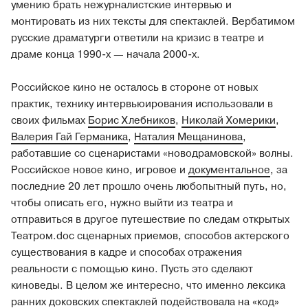
умению брать нежурналистские интервью и
монтировать из них тексты для спектаклей. Вербатимом
русские драматурги ответили на кризис в театре и
драме конца 1990-х — начала 2000-х.
Российское кино не осталось в стороне от новых
практик, технику интервьюирования использовали в
своих фильмах
Борис Хлебников
,
Николай Хомерики
,
Валерия Гай Германика
,
Наталия Мещанинова
,
работавшие со сценаристами «новодрамовской» волны.
Российское новое кино, игровое и
документальное
, за
последние 20 лет прошло очень любопытный путь, но,
чтобы описать его, нужно выйти из театра и
отправиться в другое путешествие по следам открытых
Театром.doc сценарных приемов, способов актерского
существования в кадре и способах отражения
реальности с помощью кино. Пусть это сделают
киноведы. В целом же интересно, что именно лексика
ранних доковских спектаклей подействовала на «код»