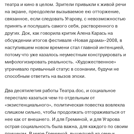
театра и кино в целом. Зрители привыкли к живой речи
на экране, преодолели вызываемое ею отторжение,
связанное, если следовать Угарову, с невозможностью
принять и послушать самого себя, растворенного в
других. Док, как говорила критик Алена Карась на
обсуждении итогов фестиваля «Новая драма»-2008, в
наступившем новом времени стал главной интенцией,
потому что уже казалось неуместным конструировать и
мифологизировать реальность. «Художественное»
утрачивало привычный статус в сознании, будучи не
способным ответить на вызов эпохи.
Два десятилетия работы Театра.doc, и социальное
перестало казаться чем-то отдельным от
«экзистенциального», политическая повестка вовлекла
слишком сильно, чтобы продолжать отгораживаться от
нее как от внешнего. И для Греминой, и для Угарова
острая социальность была важна, для каждого по своим
причинам. В мире Греминой, вышедшей из семьи