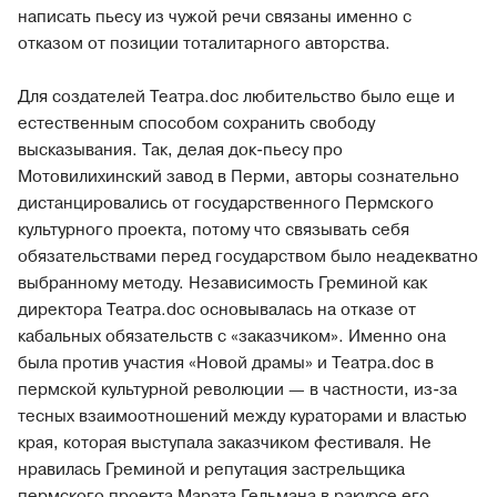
написать пьесу из чужой речи связаны именно с
отказом от позиции тоталитарного авторства.
Для создателей Театра.doc любительство было еще и
естественным способом сохранить свободу
высказывания. Так, делая док-пьесу про
Мотовилихинский завод в Перми, авторы сознательно
дистанцировались от государственного Пермского
культурного проекта, потому что связывать себя
обязательствами перед государством было неадекватно
выбранному методу. Независимость Греминой как
директора Театра.doc основывалась на отказе от
кабальных обязательств с «заказчиком». Именно она
была против участия «Новой драмы» и Театра.doc в
пермской культурной революции — в частности, из-за
тесных взаимоотношений между кураторами и властью
края, которая выступала заказчиком фестиваля. Не
нравилась Греминой и репутация застрельщика
пермского проекта Марата Гельмана в ракурсе его