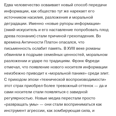
Едва человечество осваивает новый способ передачи
информации, как общество тут же нарекает его
источником насилия, разложения и моральной
деградации. Именно «новые рупоры информации»
(змий-искуситель и его наставление попробовать плод
древа познания) стали причиной грехопадения. Во
времена Античности Платон опасался, что
письменность ослабит память. В XVIII веке романы
обвиняли в подрыве семейных ценностей, моральном
разложении и ударе по традициям. Фрэнк Фуреди
отмечал, что появление нового носителя информации
неизбежно приводит к «моральной панике» среди элит.
С приходом эпохи «технической воспроизводимости»
этот страх приобрел более тревожный оттенок — да и
сами носители стали появляться с завидной
регулярностью. Новые медиа перестали просто
«развращать умы» — они стали восприниматься как
инструмент агрессии, как зомбирующая сила, и