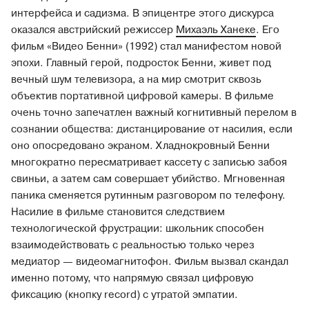
интерфейса и садизма. В эпицентре этого дискурса
оказался австрийский режиссер
Михаэль Ханеке
. Его
фильм «Видео Бенни» (1992) стал манифестом новой
эпохи. Главный герой, подросток Бенни, живет под
вечный шум телевизора, а на мир смотрит сквозь
объектив портативной цифровой камеры. В фильме
очень точно запечатлен важный когнитивный перелом в
сознании общества: дистанцирование от насилия, если
оно опосредовано экраном. Хладнокровный Бенни
многократно пересматривает кассету с записью забоя
свиньи, а затем сам совершает убийство. Мгновенная
паника сменяется рутинным разговором по телефону.
Насилие в фильме становится следствием
технологической фрустрации: школьник способен
взаимодействовать с реальностью только через
медиатор — видеомагнитофон. Фильм вызвал скандал
именно потому, что напрямую связал цифровую
фиксацию (кнопку record) с утратой эмпатии.