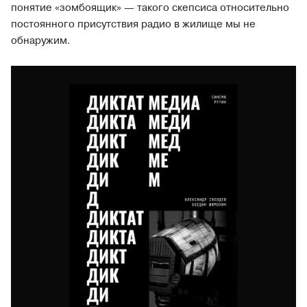
понятие «зомбоящик» — такого скепсиса относительно
постоянного присутствия радио в жилище мы не
обнаружим.