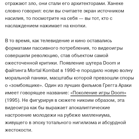
отражают зло, они стали его архитекторами. Ханеке
словно говорил: если вы считаете экран источником
насилия, то посмотрите на себя — вы тот, кто с
наслаждением нажимает на кнопки.
В то время, как телевидение и кино оставались
форматами пассивного потребления, то видеоигры
совершили революцию, став объектом самой
ожесточенной критики. Появление шутера Doom и
файтинга Mortal Kombat в 1990-е породило новую волну
моральной паники, масштабы которой превзошли споры
о «зомбоящике». Один из лучших фильмов Грегга Араки
имеет говорящее название:
«Поколение игры Doom»
(1995). Не фигурируя в сюжете никоим образом, эта
видеоигра как бы выражает апокалиптические
настроение молодежи на рубеже миллениума,
живущего в эпоху тотального нигилизма и абсурдной
жестокости.