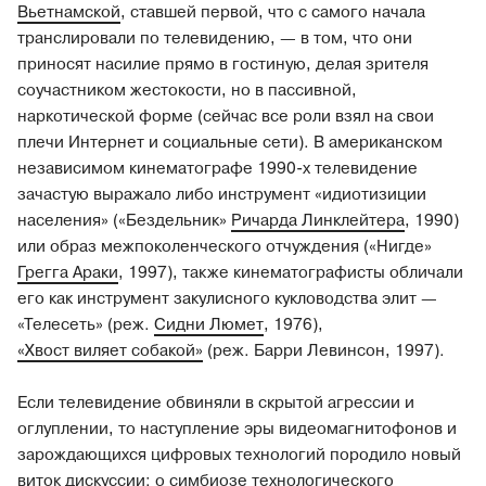
Вьетнамской
, ставшей первой, что с самого начала
транслировали по телевидению, — в том, что они
приносят насилие прямо в гостиную, делая зрителя
соучастником жестокости, но в пассивной,
наркотической форме (сейчас все роли взял на свои
плечи Интернет и социальные сети). В американском
независимом кинематографе 1990-х телевидение
зачастую выражало либо инструмент «идиотизиции
населения» («Бездельник»
Ричарда Линклейтера
, 1990)
или образ межпоколенческого отчуждения («Нигде»
Грегга Араки
, 1997), также кинематографисты обличали
его как инструмент закулисного кукловодства элит —
«Телесеть» (реж.
Сидни Люмет
, 1976),
«Хвост виляет собакой»
(реж. Барри Левинсон, 1997).
Если телевидение обвиняли в скрытой агрессии и
оглуплении, то наступление эры видеомагнитофонов и
зарождающихся цифровых технологий породило новый
виток дискуссии: о симбиозе технологического