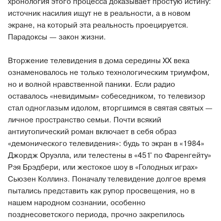
хронология этого процесса доказывает простую истину:
источник насилия ищут не в реальности, а в новом
экране, на который эта реальность проецируется.
Парадоксы — закон жизни.
Вторжение телевидения в дома середины XX века
ознаменовалось не только технологическим триумфом,
но и волной нравственной паники. Если радио
оставалось «невидимым» собеседником, то телевизор
стал одноглазым идолом, вторгшимся в святая святых —
личное пространство семьи. Почти всякий
антиутопический роман включает в себя образ
«демонического телевидения»: будь то экран в «1984»
Джордж Оруэлла, или телестены в «451° по Фаренгейту»
Рэя Брэдбери, или жестокое шоу в «Голодных играх»
Сьюзен Коллинз. Поначалу телевидение долгое время
пытались представить как рупор просвещения, но в
нашем народном сознании, особенно
позднесоветского периода, прочно закрепилось