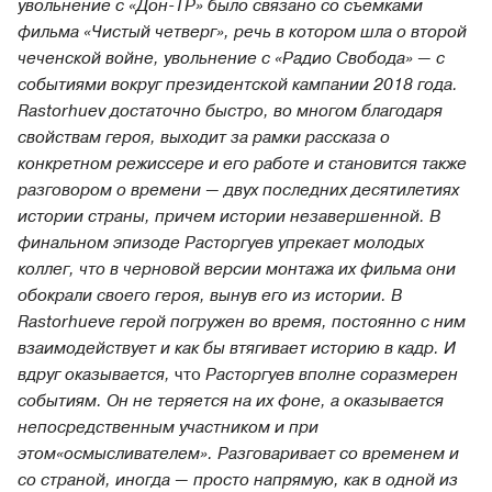
увольнение с «Дон-ТР» было связано со съемками
фильма «Чистый четверг», речь в котором шла о второй
чеченской войне, увольнение с «Радио Свобода» — с
событиями вокруг президентской кампании 2018 года.
Rastorhuev достаточно быстро, во многом благодаря
свойствам героя, выходит за рамки рассказа о
конкретном режиссере и его работе и становится также
разговором о времени — двух последних десятилетиях
истории страны, причем истории незавершенной. В
финальном эпизоде Расторгуев упрекает молодых
коллег, что в черновой версии монтажа их фильма они
обокрали своего героя, вынув его из истории. В
Rastorhuevе герой погружен во время, постоянно с ним
взаимодействует и как бы втягивает историю в кадр. И
вдруг оказывается,
что
Расторгуев вполне соразмерен
событиям. Он не теряется на их фоне, а оказывается
непосредственным участником и при
этом«осмысливателем». Разговаривает со временем и
со страной, иногда — просто напрямую, как в одной из