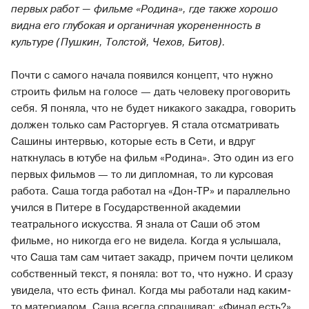
первых работ — фильме «Родина», где также хорошо
видна его глубокая и органичная укорененность в
культуре (Пушкин, Толстой, Чехов, Битов).
Почти с самого начала появился концепт, что нужно
строить фильм на голосе — дать человеку проговорить
себя. Я поняла, что не будет никакого закадра, говорить
должен только сам Расторгуев. Я стала отсматривать
Сашины интервью, которые есть в Сети, и вдруг
наткнулась в ютубе на фильм «Родина». Это один из его
первых фильмов — то ли дипломная, то ли курсовая
работа. Саша тогда работал на «Дон-ТР» и параллельно
учился в Питере в Государственной академии
театрального искусства. Я знала от Саши об этом
фильме, но никогда его не видела. Когда я услышала,
что Саша там сам читает закадр, причем почти целиком
собственный текст, я поняла: вот то, что нужно. И сразу
увидела, что есть финал. Когда мы работали над каким-
то материалом, Саша всегда спрашивал: «Финал есть?»