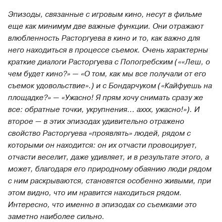
Эпизоды, связанные с игровым кино, несут в фильме
еще как минимум две важные функции. Они отражают
влюбленность Расторгуева в кино и то, как важно для
него находиться в процессе съемок. Очень характерны
краткие диалоги Расторгуева с Попогребским (««Леш, о
чем будет кино?» — «О том, как мы все получали от его
съемок удовольствие».) и с Бондарчуком («Кайфуешь на
площадке?» — «Ужасно! Я прям хочу снимать сразу же
все: обратные точки, укрупнения... аххх, ужасно!»). И
второе — в этих эпизодах удивительно отражено
свойство Расторгуева «проявлять» людей, рядом с
которыми он находится: он их отчасти провоцирует,
отчасти веселит, даже удивляет, и в результате этого, а
может, благодаря его природному обаянию люди рядом
с ним раскрываются, становятся особенно живыми, при
этом видно, что им нравится находиться рядом.
Интересно, что именно в эпизодах со съемками это
заметно наиболее сильно.