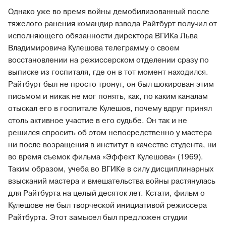
Однако уже во время войны демобилизованный после
тяжелого ранения командир взвода Райтбурт получил от
исполняющего обязанности директора ВГИКа Льва
Владимировича Кулешова телеграмму о своем
восстановлении на режиссерском отделении сразу по
выписке из госпиталя, где он в тот момент находился.
Райтбурт был не просто тронут, он был шокирован этим
письмом и никак не мог понять, как, по каким каналам
отыскал его в госпитале Кулешов, почему вдруг принял
столь активное участие в его судьбе. Он так и не
решился спросить об этом непосредственно у мастера
ни после возращения в институт в качестве студента, ни
во время съемок фильма «Эффект Кулешова» (1969).
Таким образом, учеба во ВГИКе в силу дисциплинарных
взысканий мастера и вмешательства войны растянулась
для Райтбурта на целый десяток лет. Кстати, фильм о
Кулешове не был творческой инициативой режиссера
Райтбурта. Этот замысел был предложен студии