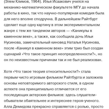
(Элем Климов, 1964). Илья Исаакович учился на
механико-математическом факультете МГУ до начала
работы в кино, так что научно-популярная комедия была
для него вполне сподручна. В дальнейшем Райтбурт
сделает еще одну картину в этом экспериментальном
жанре с тем же тандемом авторов — «Каникулы в
каменном веке», а также, как сообщила дочь Ильи
Нусинова, замечательный киновед Наталья Нусинова,
после «Каникул в каменном веке» этим трио был создан
сценарий «Что такое принцип неопределенности?», но
он по неизвестным причинам так и не был реализован.
Хотя «Что такое теория относительности?» стала
первым чисто игровым фильмом Райтбурта и заложила
основы неповторимого авторского стиля, в одном
аспекте она принципиально отличается от его
последующих актерских фильмов: здесь слушатели-
обыватели обаятельнее и интереснее героя-ученого.
Алла Демидова прекрасно справляется с ролью, просто