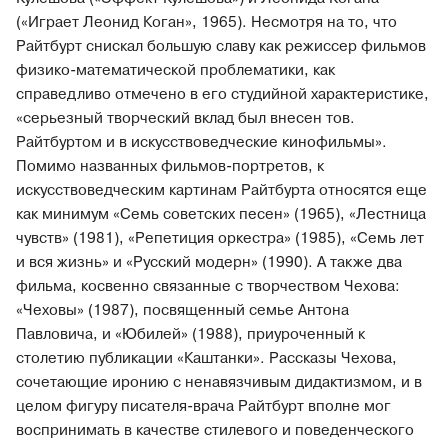
(«Играет Леонид Коган», 1965). Несмотря на то, что
Райтбурт снискал большую славу как режиссер фильмов
физико-математической проблематики, как
справедливо отмечено в его студийной характеристике,
«серьезный творческий вклад был внесен тов.
Райтбуртом и в искусствоведческие кинофильмы».
Помимо названных фильмов-портретов, к
искусствоведческим картинам Райтбурта относятся еще
как минимум «Семь советских песен» (1965), «Лестница
чувств» (1981), «Репетиция оркестра» (1985), «Семь лет
и вся жизнь» и «Русский модерн» (1990). А также два
фильма, косвенно связанные с творчеством Чехова:
«Чеховы» (1987), посвященный семье Антона
Павловича, и «Юбилей» (1988), приуроченный к
столетию публикации «Каштанки». Рассказы Чехова,
сочетающие иронию с ненавязчивым дидактизмом, и в
целом фигуру писателя-врача Райтбурт вполне мог
воспринимать в качестве стилевого и поведенческого