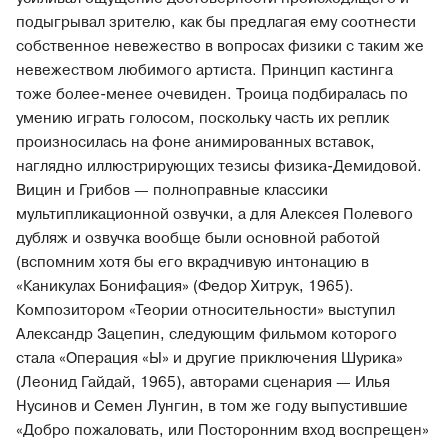
подыгрывал зрителю, как бы предлагая ему соотнести
собственное невежество в вопросах физики с таким же
невежеством любимого артиста. Принцип кастинга
тоже более-менее очевиден. Троица подбиралась по
умению играть голосом, поскольку часть их реплик
произносилась на фоне анимированных вставок,
наглядно иллюстрирующих тезисы физика-Демидовой.
Вицин и Грибов — полноправные классики
мультипликационной озвучки, а для Алексея Полевого
дубляж и озвучка вообще были основной работой
(вспомним хотя бы его вкрадчивую интонацию в
«Каникулах Бонифация» (Федор Хитрук, 1965).
Композитором «Теории относительности» выступил
Александр Зацепин, следующим фильмом которого
стала «Операция «Ы» и другие приключения Шурика»
(Леонид Гайдай, 1965), авторами сценария — Илья
Нусинов и Семен Лунгин, в том же году выпустившие
«Добро пожаловать, или Посторонним вход воспрещен»