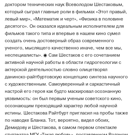
доктором технических наук Всеволодом Шестаковым,
который сыграл главные роли в фильмах «Этот правый,
левый мир», «Математик и черт», «Физика в половине
десятого». Он оказался идеальным исполнителем для
фильмов такого типа и впервые в нашем кино сумел
создать очень достоверный образ современного
ученого, мыслящего качественно иначе, чем все мы,
неспециалисты».
Сам Шестаков с его сочетанием
активной научной работы в области гидрогеологии с
актерской деятельностью словно олицетворял
данинско-райтбуртовскую концепцию синтеза научного
с художественным. Самоуверенный и саркастичный
настрой его героя как будто маскировал осознанную
уязвимость: он был первым ученым советского кино,
осознающим преходящий характер любой научной
истины. Шестакова Райтбурт пригласил на пробы также
по наводке Бланка. Тот, вероятно, видел обоих,
Демидову и Шестакова, в самом первом спектакле
студтеатра МГУ «Такая любовь», поставленном Роланом