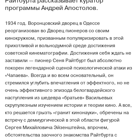
Райтбурта рассказывает куратор
программы Андрей Апостолов.
1934 год. Воронцовский дворец в Одессе
реорганизован во Дворец пионеров со своим
кинокружком, призванным популяризировать в этой
прихотливой и вольнодумной среде достижения
советской кинематографии. Достижения себя ждать не
заставили — пионер Сеня Райтбурт был абсолютно
покорен легендарной сценой психологической атаки из
«Чапаева». Всегда и во всем основательный, он
стремился углубить впечатления от эффектного, но не
очень эффективного эпизода белогвардейского
наступления из шедевра «братьев» Васильевых
скрупулезным изучением истории и теории кино. А все,
кто решается грызть «гранит кинонауки», обречены на
встречу с демиургической в этой области фигурой
Сергея Михайловича Эйзенштейна, впрочем,
обстоятельства заочного знакомства Райтбурта с