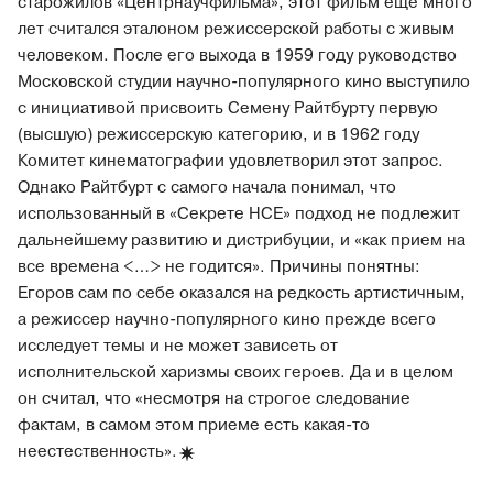
старожилов «Центрнаучфильма», этот фильм еще много
лет считался эталоном режиссерской работы с живым
человеком. После его выхода в 1959 году руководство
Московской студии научно-популярного кино выступило
с инициативой присвоить Семену Райтбурту первую
(высшую) режиссерскую категорию, и в 1962 году
Комитет кинематографии удовлетворил этот запрос.
Однако Райтбурт с самого начала понимал, что
использованный в «Секрете НСЕ» подход не подлежит
дальнейшему развитию и дистрибуции, и «как прием на
все времена <…> не годится». Причины понятны:
Егоров сам по себе оказался на редкость артистичным,
а режиссер научно-популярного кино прежде всего
исследует темы и не может зависеть от
исполнительской харизмы своих героев. Да и в целом
он считал, что «несмотря на строгое следование
фактам, в самом этом приеме есть какая-то
неестественность».