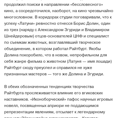
продолжил поиски в направлении «бессловесного»
кино, а сосредоточился, наоборот, на кино чрезвычайно
многословном. В коридорах студии поговаривали, что к
успеху «Латуни» ревностно отнесся Борис Долин, один
из трех (наряду с Александром Згуриди и Владимиром
Шнейдеровым) отцов-основателей ЦНФ и специалист
по съемкам животных, возглавлявший творческое
объединение, в котором работал Райтбурт. Якобы
Долина покоробило, что в новом, непрофильном для
себя жанре фильма о животном (Латуня — имя лошади)
Райтбурт сходу преуспел и справился не хуже
признанных мастеров — того же Долина и Згуриди.
В обеих обозначенных тенденциях творчества
Райтбурта прослеживается влияние его вгиковских
наставников. «Иконоборческий» пафос научных игровых
новелл, посвященных априори не поддающимся
репрезентации явлениям, отсылает к легендарному