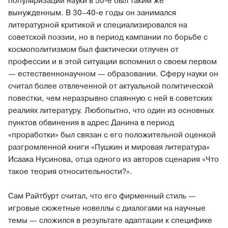
популяризации науки в 50-е был таким же
вынужденным. В 30–40-е годы он занимался
литературной критикой и специализировался на
советской поэзии, но в период кампании по борьбе с
космополитизмом был фактически отлучен от
профессии и в этой ситуации вспомнил о своем первом
— естественнонаучном — образовании. Сферу науки он
считал более отвлеченной от актуальной политической
повестки, чем неразрывно спаянную с ней в советских
реалиях литературу. Любопытно, что один из основных
пунктов обвинения в адрес Данина в период
«проработки» был связан с его положительной оценкой
разгромленной книги «Пушкин и мировая литература»
Исаака Нусинова, отца одного из авторов сценария «Что
такое теория относительности?».
Сам Райтбурт считал, что его фирменный стиль —
игровые сюжетные новеллы с диалогами на научные
темы — сложился в результате адаптации к специфике