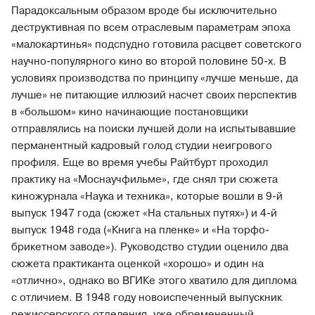
Парадоксальным образом вроде бы исключительно
деструктивная по всем отраслевым параметрам эпоха
«малокартинья» подспудно готовила расцвет советского
научно-популярного кино во второй половине 50-х. В
условиях производства по принципу «лучше меньше, да
лучше» не питающие иллюзий насчет своих перспектив
в «большом» кино начинающие постановщики
отправлялись на поиски лучшей доли на испытывавшие
перманентный кадровый голод студии неигрового
профиля. Еще во время учебы Райтбурт проходил
практику на «Моснаучфильме», где снял три сюжета
киножурнала «Наука и техника», которые вошли в 9-й
выпуск 1947 года (сюжет «На стальных путях») и 4-й
выпуск 1948 года («Книга на пленке» и «На торфо-
брикетном заводе»). Руководство студии оценило два
сюжета практиканта оценкой «хорошо» и один на
«отлично», однако во ВГИКе этого хватило для диплома
с отличием. В 1948 году новоиспеченный выпускник
режиссерского отделения, уже обремененный