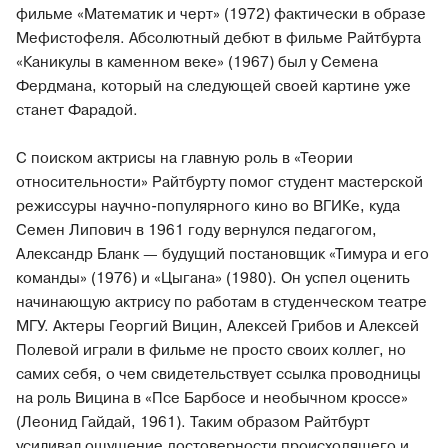
фильме «Математик и черт» (1972) фактически в образе
Мефистофеля. Абсолютный дебют в фильме Райтбурта
«Каникулы в каменном веке» (1967) был у Семена
Фердмана, который на следующей своей картине уже
станет Фарадой.
С поиском актрисы на главную роль в «Теории
относительности» Райтбурту помог студент мастерской
режиссуры научно-популярного кино во ВГИКе, куда
Семен Липович в 1961 году вернулся педагогом,
Александр Бланк — будущий постановщик «Тимура и его
команды» (1976) и «Цыгана» (1980). Он успел оценить
начинающую актрису по работам в студенческом театре
МГУ. Актеры Георгий Вицин, Алексей Грибов и Алексей
Полевой играли в фильме не просто своих коллег, но
самих себя, о чем свидетельствует ссылка проводницы
на роль Вицина в «Псе Барбосе и необычном кроссе»
(Леонид Гайдай, 1961). Таким образом Райтбурт
усиливал ощущение достоверности происходящего и