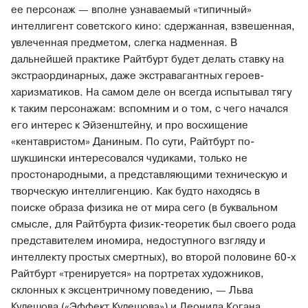
ее персонаж — вполне узнаваемый «типичный»
интеллигент советского кино: сдержанная, взвешенная,
увлеченная предметом, слегка надменная. В
дальнейшей практике Райтбурт будет делать ставку на
экстраординарных, даже экстравагантных героев-
харизматиков. На самом деле он всегда испытывал тягу
к таким персонажам: вспомним и о том, с чего начался
его интерес к Эйзенштейну, и про восхищение
«кентавристом» Даниным. По сути, Райтбурт по-
шукшински интересовался чудиками, только не
простонародными, а представляющими техническую и
творческую интеллигенцию. Как будто находясь в
поиске образа физика не от мира сего (в буквальном
смысле, для Райтбурта физик-теоретик был своего рода
представителем иномира, недоступного взгляду и
интеллекту простых смертных), во второй половине 60-х
Райтбурт «тренируется» на портретах художников,
склонных к эксцентричному поведению, — Льва
Кулешова («Эффект Кулешова») и Леонида Когана