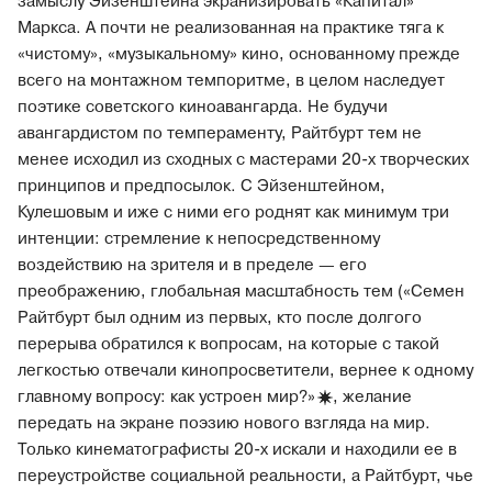
замыслу Эйзенштейна экранизировать «Капитал»
Маркса. А почти не реализованная на практике тяга к
«чистому», «музыкальному» кино, основанному прежде
всего на монтажном темпоритме, в целом наследует
поэтике советского киноавангарда. Не будучи
авангардистом по темпераменту, Райтбурт тем не
менее исходил из сходных с мастерами 20-х творческих
принципов и предпосылок. С Эйзенштейном,
Кулешовым и иже с ними его роднят как минимум три
интенции: стремление к непосредственному
воздействию на зрителя и в пределе — его
преображению, глобальная масштабность тем («Семен
Райтбурт был одним из первых, кто после долгого
перерыва обратился к вопросам, на которые с такой
легкостью отвечали кинопросветители, вернее к одному
главному вопросу: как устроен
мир?»
, желание
передать на экране поэзию нового взгляда на мир.
Только кинематографисты 20-х искали и находили ее в
переустройстве социальной реальности, а Райтбурт, чье