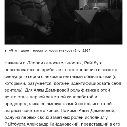
«Что такое теория относительности?», 1964
Начиная с «Теории относительности», Райтбурт
последовательно прибегает к столкновению в сюжете
сведущего героя с некомпетентными обывателями (с
которыми, разумеется, должен идентифицировать себя
зритель). Для Аллы Демидовой роль физика в этой
ленте стала первой заметной киноработой и
предопределила ее амплуа «самой интеллигентной
актрисы советского кино». Помимо Аллы Демидовой,
одну из первых своих заметных ролей исполнил у
Райтбурта Александр Кайдановский, представший в его