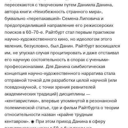
пересекаются с творческим путем Даниила Данина,
автора книги «Неизбежность странного мира»,
буквально «перепахавшей» Семена Липовича и
предопределившей направление его режиссерских
поисков в 60–70-е. Райтбурт стал первым практиком
научно-художественного кино, но идеологом этого
явления, безусловно, был Данин. Райтбурт восхищался
им, не упускал случая процитировать и даже отстаивал
его научную состоятельность в спорах с учеными-
профессионалами. Для Данина симбиотическая
концепция научно-художественного нарратива стала
отправной точкой для разработки целой научной (или
псевдонаучной, с точки зрения ревнителей
академических традиций) дисциплины —
«кентавристики», впервые упомянутой в резонансной
полемической статье, где и фильм Райтбурта о теории
относительности назван «крайне трудным
кентавром».
При этом приход Данина в сферу