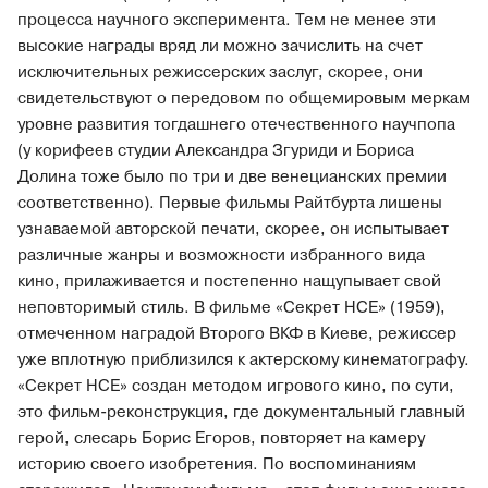
процесса научного эксперимента. Тем не менее эти
высокие награды вряд ли можно зачислить на счет
исключительных режиссерских заслуг, скорее, они
свидетельствуют о передовом по общемировым меркам
уровне развития тогдашнего отечественного научпопа
(у корифеев студии Александра Згуриди и Бориса
Долина тоже было по три и две венецианских премии
соответственно). Первые фильмы Райтбурта лишены
узнаваемой авторской печати, скорее, он испытывает
различные жанры и возможности избранного вида
кино, прилаживается и постепенно нащупывает свой
неповторимый стиль. В фильме «Секрет НСЕ» (1959),
отмеченном наградой Второго ВКФ в Киеве, режиссер
уже вплотную приблизился к актерскому кинематографу.
«Секрет НСЕ» создан методом игрового кино, по сути,
это фильм-реконструкция, где документальный главный
герой, слесарь Борис Егоров, повторяет на камеру
историю своего изобретения. По воспоминаниям