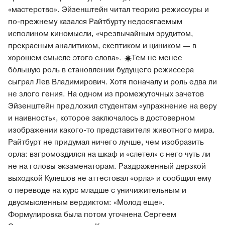
«мастерство». Эйзенштейн читал теорию режиссуры и
по-прежнему казался Райтбурту недосягаемым
исполином киномысли, «чрезвычайным эрудитом,
прекрасным аналитиком, скептиком и циником — в
хорошем смысле этого
слова».
Тем не менее
бо́льшую роль в становлении будущего режиссера
сыграл Лев Владимирович. Хотя поначалу и роль едва ли
не злого гения. На одном из промежуточных зачетов
Эйзенштейн предложил студентам «упражнение на веру
и наивность», которое заключалось в достоверном
изображении какого-то представителя животного мира.
Райтбурт не придумал ничего лучше, чем изобразить
орла: взгромоздился на шкаф и «слетел» с него чуть ли
не на головы экзаменаторам. Раздраженный дерзкой
выходкой Кулешов не аттестовал «орла» и сообщил ему
о переводе на курс младше с уничижительным и
двусмысленным вердиктом: «Молод еще».
Формулировка была потом уточнена Сергеем