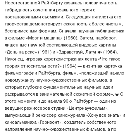
Неестественной Райтбурту казалась половинчатость,
гибридность сочетания реального героя с
постановочными съемками. Следующая пятилетка его
творчества демонстрирует склонность к более чистым,
беспримесным формам. Сначала научная публицистика
в фильме «Мозг и машина» (1960). Затем, наоборот,
лишенные научной составляющей видовые картины
«День на реке» (1961) и «Здравствуй, Латуня» (1964).
Наконец, игровая короткометражная лента «Что такое
теория относительности?» (1964) — визитная карточка
фильмографии Райтбурта, фильм, «положивший начало
новому жанру научно-художественных фильмов, в
которых глубокие фундаментальные научные идеи
раскрываются в занимательной сюжетной
форме».
С
этого момента и до начала 90-х Райтбурт — один из
ведущих режиссеров студии «Центрнаучфильм»,
выпускающий режиссер киножурнала «Хочу все знать» и
киноальманаха «Горизонт», создатель собственного
направления научно-художественных фильмов, а по