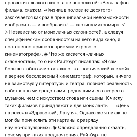
просветительского кино, а не вопреки ей: «Весь пафос
фильма, скажем, «Физика в половине десятого»
заключается как раз в принципиальной невозможности
изобразить — и вообразить! — картину микромира. <…
> Независимо от моих личных склонностей, а следуя
специфическим особенностям нашего вида кино, я
постепенно пришел к приемам игрового
кинематографа».
Что же касается «личных
склонностей», то о них Райтбурт писал так: «Я сам
больше люблю «чистое» кино, тот поэтический «немой»,
а вернее бессловесный кинематограф, который, ничего
не заимствуя у литературы и театра, познает реальность
собственными средствами, роднящими его скорее с
музыкой, чем с искусством слова или сцены. К числу
таких фильмов принадлежат и две моих ленты — «День
на реке» и «Здравствуй, Латуня». Однако же я никак не
мог бы причислить эти картины к разряду
научно-популярных».
Сложно определенно сказать,
почему при таких предпочтениях Райтбурт не