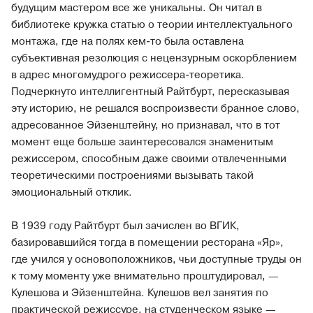
будущим мастером все же уникальны. Он читал в
библиотеке кружка статью о теории интеллектуального
монтажа, где на полях кем-то была оставлена
субъективная резолюция с нецензурным оскорблением
в адрес многомудрого режиссера-теоретика.
Подчеркнуто интеллигентный Райтбурт, пересказывая
эту историю, не решался воспроизвести бранное слово,
адресованное Эйзенштейну, но признавал, что в тот
момент еще больше заинтересовался знаменитым
режиссером, способным даже своими отвлеченными
теоретическими построениями вызывать такой
эмоциональный отклик.
В 1939 году Райтбурт был зачислен во ВГИК,
базировавшийся тогда в помещении ресторана «Яр»,
где учился у основоположников, чьи доступные труды он
к тому моменту уже внимательно проштудировал, —
Кулешова и Эйзенштейна. Кулешов вел занятия по
практической режиссуре, на студенческом языке —