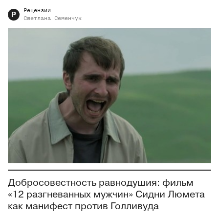
Рецензии
Р
Светлана
Семенчук
Добросовестность равнодушия: фильм
«12 разгневанных мужчин» Сидни Люмета
как манифест против Голливуда