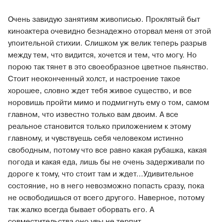
Очень завидую занятиям живописью. Проклятый быт
киноактера очевидно безнадежно оторвал меня от этой
упоительной стихии. Слишком уж велик теперь разрыв
между тем, что видится, хочется и тем, что могу. Но
порою так тянет в это своеобразное цветное пьянство.
Стоит неоконченный холст, и настроение такое
хорошее, словно ждет тебя живое существо, и все
норовишь пройти мимо и подмигнуть ему о том, самом
главном, что известно только вам двоим. А все
реальное становится только приложением к этому
главному, и чувствуешь себя человеком истинно
свободным, потому что все равно какая рубашка, какая
погода и какая еда, лишь бы не очень задерживали по
дороге к тому, что стоит там и ждет…Удивительное
состояние, но в него невозможно попасть сразу, пока
не освободишься от всего другого. Наверное, потому
так жалко всегда бывает оборвать его. А
совместительства оно увы не терпит.