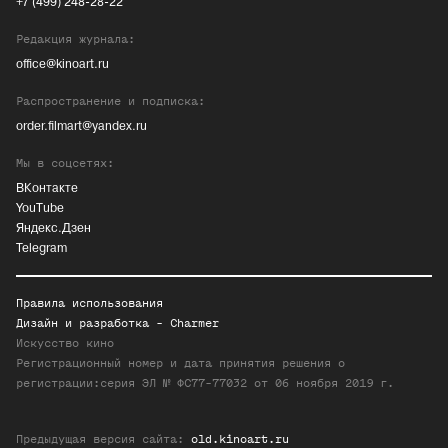
+7 (499) 248-28-22
Редакция журнала:
office@kinoart.ru
Распространение и подписка:
order.filmart@yandex.ru
Мы в соцсетях:
ВКонтакте
YouTube
Яндекс.Дзен
Telegram
Правила использования
Дизайн и разработка -
Charmer
Искусство кино
Регистрационный номер и дата принятия решения о
регистрации:серия ЭЛ № ФС77-77032 от 06 ноября 2019 г.
Предыдущая версия сайта:
old.kinoart.ru