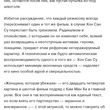
них, остаются после них, как пустая бутылка из-под
алкоголя.
Избитое рассуждение, что каждый режиссер всегда
(пере)снимает один и тот же фильм, в случае Хон Сан
Су перестает быть трюизмом. Радикализм и
спокойствие, с которыми он не изменяет себе, всякий
раз возвращаясь к неотступным мотивам, героям,
локациям, придают этим рефренам нетиражируемый
характер. А техническая и как будто автоматическая
воспроизводимость одного и того же — Хон Сан Су
использует минимум экономных средств — наделяет
его кино особой аурой и сверхцельностью.
«Женщина, которая убежала» — его двадцать четвертая
картина и шестой фильм подряд с Ким Мин Хи в главной
роли. Все они и так воспринимаются как единый текст,
но если взять его партнерство — экранное и
внеэкранное —– с этой актрисой, то можно говорить об