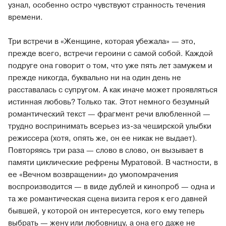
узнал, особенно остро чувствуют странность течения
времени.
Три встречи в «Женщине, которая убежала» — это,
прежде всего, встречи героини с самой собой. Каждой
подруге она говорит о том, что уже пять лет замужем и
прежде никогда, буквально ни на один день не
расставалась с супругом. А как иначе может проявляться
истинная любовь? Только так. Этот немного безумный
романтический текст — фрагмент речи влюбленной —
трудно воспринимать всерьез из-за чеширской улыбки
режиссера (хотя, опять же, он ее никак не выдает).
Повторяясь три раза — слово в слово, он вызывает в
памяти циклические рефрены Муратовой. В частности, в
ее «Вечном возвращении» до умопомрачения
воспроизводится — в виде дублей и кинопроб — одна и
та же романтическая сцена визита героя к его давней
бывшей, у которой он интересуется, кого ему теперь
выбрать — жену или любовницу, а она его даже не