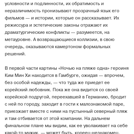
условности и подлинности, их обратимость и
неразличимость пронизывают прозрачный язык его
фильмов — и истории, которые он рассказывает. Их
режиссура и эстетические законы отражают их
драматургические конфликты — разумеется, на
метауровне. А возвращающиеся коллизии, в свою
очередь, оказываются камертоном формальных
решений.
В первой части картины «Ночью на пляже одна» героиня
Ким Мин Хи находится в Гамбурге, ожидая — впрочем,
без особой надежды, — что туда же приедет ее
корейский любовник. Пока же она видится со своей
корейской подругой, переехавшей в Германию, бродит
c ней по городу, заходит в гости к малознакомой паре,
приезжает вместе с ними на пустынный северный пляж
и там отбивается от этой компании. На дальнем
финальном плане мы видим, как ее уволакивает на себе
какой-то мужик, — может быть, кореец-незнакомец,