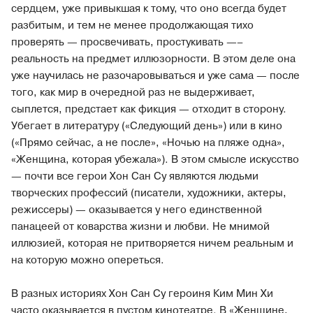
сердцем, уже привыкшая к тому, что оно всегда будет
разбитым, и тем не менее продолжающая тихо
проверять — просвечивать, простукивать —–
реальность на предмет иллюзорности. В этом деле она
уже научилась не разочаровываться и уже сама — после
того, как мир в очередной раз не выдерживает,
сыплется, предстает как фикция — отходит в сторону.
Убегает в литературу («Следующий день») или в кино
(«Прямо сейчас, а не после», «Ночью на пляже одна»,
«Женщина, которая убежала»). В этом смысле искусство
— почти все герои Хон Сан Су являются людьми
творческих профессий (писатели, художники, актеры,
режиссеры) — оказывается у него единственной
панацеей от коварства жизни и любви. Не мнимой
иллюзией, которая не притворяется ничем реальным и
на которую можно опереться.
В разных историях Хон Сан Су героиня Ким Мин Хи
часто оказывается в пустом кинотеатре. В «Женщине,