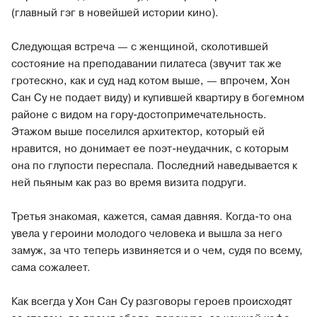
(главный гэг в новейшей истории кино).
Следующая встреча — с женщиной, сколотившей
состояние на преподавании пилатеса (звучит так же
гротескно, как и суд над котом выше, — впрочем, Хон
Сан Су не подает виду) и купившей квартиру в богемном
районе с видом на гору-достопримечательность.
Этажом выше поселился архитектор, который ей
нравится, но донимает ее поэт-неудачник, с которым
она по глупости переспала. Последний наведывается к
ней пьяным как раз во время визита подруги.
Третья знакомая, кажется, самая давняя. Когда-то она
увела у героини молодого человека и вышла за него
замуж, за что теперь извиняется и о чем, судя по всему,
сама сожалеет.
Как всегда у Хон Сан Су разговоры героев происходят