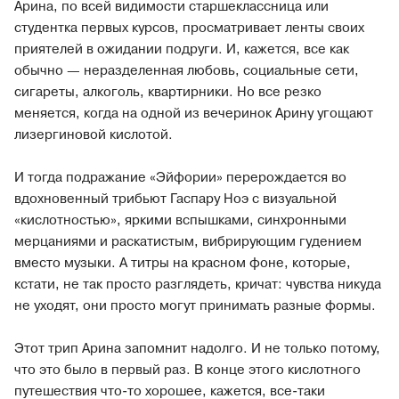
Арина, по всей видимости старшеклассница или
студентка первых курсов, просматривает ленты своих
приятелей в ожидании подруги. И, кажется, все как
обычно — неразделенная любовь, социальные сети,
сигареты, алкоголь, квартирники. Но все резко
меняется, когда на одной из вечеринок Арину угощают
лизергиновой кислотой.
И тогда подражание «Эйфории» перерождается во
вдохновенный трибьют Гаспару Ноэ с визуальной
«кислотностью», яркими вспышками, синхронными
мерцаниями и раскатистым, вибрирующим гудением
вместо музыки. А титры на красном фоне, которые,
кстати, не так просто разглядеть, кричат: чувства никуда
не уходят, они просто могут принимать разные формы.
Этот трип Арина запомнит надолго. И не только потому,
что это было в первый раз. В конце этого кислотного
путешествия что-то хорошее, кажется, все-таки