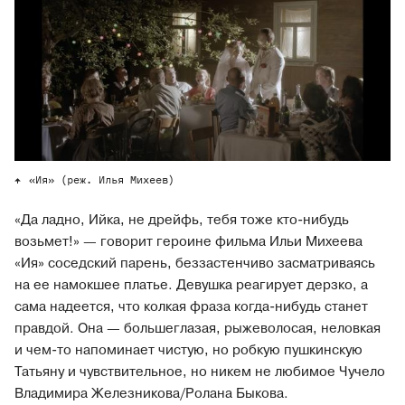
«Ия» (реж. Илья Михеев)
«Да ладно, Ийка, не дрейфь, тебя тоже кто-нибудь
возьмет!» — говорит героине фильма Ильи Михеева
«Ия» соседский парень, беззастенчиво засматриваясь
на ее намокшее платье. Девушка реагирует дерзко, а
сама надеется, что колкая фраза когда-нибудь станет
правдой. Она — большеглазая, рыжеволосая, неловкая
и чем-то напоминает чистую, но робкую пушкинскую
Татьяну и чувствительное, но никем не любимое Чучело
Владимира Железникова/Ролана Быкова.