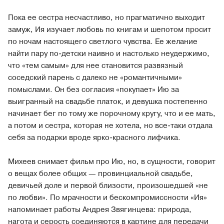
Пока ее сестра несчастливо, но прагматично выходит
замуж, Ия изучает любовь по книгам и шепотом просит
по ночам настоящего светлого чувства. Ее желание
найти пару по-детски наивно и настолько неудержимо,
что «тем самым» для нее становится развязный
соседский парень с далеко не «романтичными»
помыслами. Он без согласия «покупает» Ию за
выигранный на свадьбе платок, и девушка постепенно
начинает бег по тому же порочному кругу, что и ее мать,
а потом и сестра, которая не хотела, но все-таки отдала
себя за подарки вроде ярко-красного лифчика.
Михеев снимает фильм про Ию, но, в сущности, говорит
о вещах более общих — провинциальной свадьбе,
девичьей доле и первой близости, произошедшей «не
по любви». По мрачности и бескомпромиссности «Ия»
напоминает работы Андрея Звягинцева: природа,
нагота и серость соединяются в картине для передачи