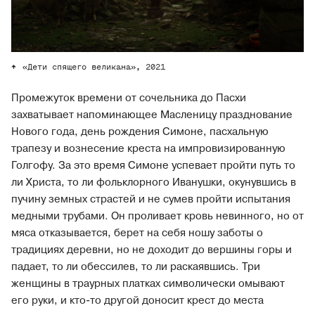
«Дети спящего великана», 2021
Промежуток времени от сочельника до Пасхи
захватывает напоминающее Масленицу празднование
Нового года, день рождения Симоне, пасхальную
трапезу и вознесение креста на импровизированную
Голгофу. За это время Симоне успевает пройти путь то
ли Христа, то ли фольклорного Иванушки, окунувшись в
пучину земных страстей и не сумев пройти испытания
медными трубами. Он проливает кровь невинного, но от
мяса отказывается, берет на себя ношу заботы о
традициях деревни, но не доходит до вершины горы и
падает, то ли обессилев, то ли раскаявшись. Три
женщины в траурных платках символически омывают
его руки, и кто-то другой доносит крест до места