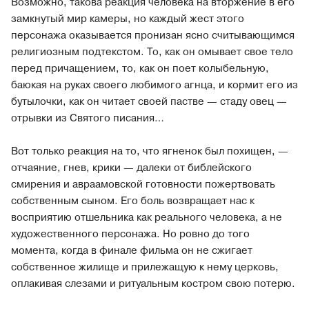
Возможно, такова реакция человека на вторжение в его
замкнутый мир камеры, но каждый жест этого
персонажа оказывается пронизан ясно считывающимся
религиозным подтекстом. То, как он омывает свое тело
перед причащением, то, как он поет колыбельную,
баюкая на руках своего любимого агнца, и кормит его из
бутылочки, как он читает своей пастве — стаду овец —
отрывки из Святого писания…
Вот только реакция на то, что ягненок был похищен, —
отчаяние, гнев, крики — далеки от библейского
смирения и авраамовской готовности пожертвовать
собственным сыном. Его боль возвращает нас к
восприятию отшельника как реального человека, а не
художественного персонажа. Но ровно до того
момента, когда в финале фильма он не сжигает
собственное жилище и прилежащую к нему церковь,
оплакивая слезами и ритуальным костром свою потерю.