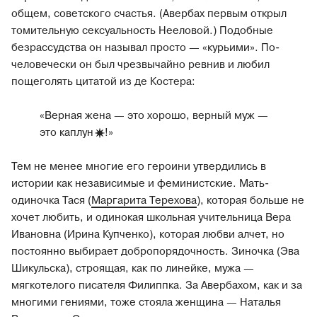
общем, советского счастья. (Авербах первым открыл
томительную сексуальность Нееловой.) Подобные
безрассудства он называл просто — «курьими». По-
человечески он был чрезвычайно ревнив и любил
пощеголять цитатой из де Костера:
«Верная жена — это хорошо, верный муж —
это
каплун
!»
Тем не менее многие его героини утвердились в
истории как независимые и феминистские. Мать-
одиночка Тася (
Маргарита Терехова
), которая больше не
хочет любить, и одинокая школьная учительница Вера
Ивановна (Ирина Купченко), которая любви алчет, но
постоянно выбирает добропорядочность. Зиночка (Эва
Шикульска), строящая, как по линейке, мужа —
мягкотелого писателя Филиппка. За Авербахом, как и за
многими гениями, тоже стояла женщина — Наталья