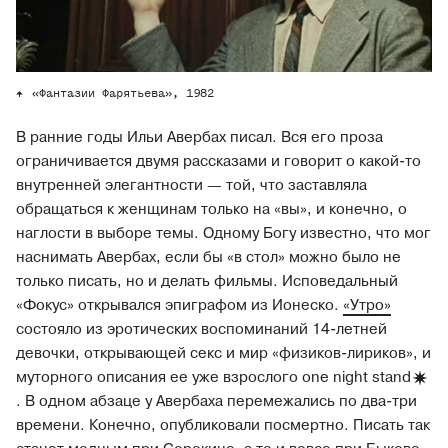
«Фантазии Фарятьева», 1982
В ранние годы Ильи Авербах писал. Вся его проза
ограничивается двумя рассказами и говорит о какой-то
внутренней элегантности — той, что заставляла
обращаться к женщинам только на «вы», и конечно, о
наглости в выборе темы. Одному Богу известно, что мог
наснимать Авербах, если бы «в стол» можно было не
только писать, но и делать фильмы. Исповедальный
«Фокус» открывался эпиграфом из Ионеско.
«Утро»
состояло из эротических воспоминаний 14-летней
девочки, открывающей секс и мир «физиков-лириков», и
муторного описания ее уже взрослого one night
stand
. В одном абзаце у Авербаха перемежались по два-три
времени. Конечно, опубликовали посмертно. Писать так