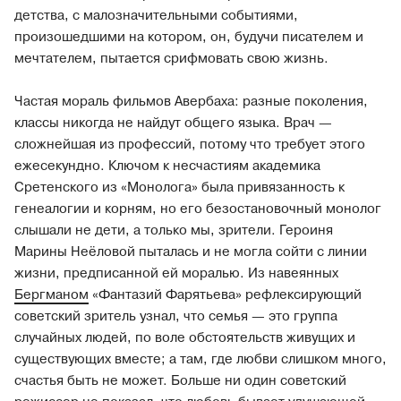
детства, с малозначительными событиями,
произошедшими на котором, он, будучи писателем и
мечтателем, пытается срифмовать свою жизнь.
Частая мораль фильмов Авербаха: разные поколения,
классы никогда не найдут общего языка. Врач —
сложнейшая из профессий, потому что требует этого
ежесекундно. Ключом к несчастиям академика
Сретенского из «Монолога» была привязанность к
генеалогии и корням, но его безостановочный монолог
слышали не дети, а только мы, зрители. Героиня
Марины Неёловой пыталась и не могла сойти с линии
жизни, предписанной ей моралью. Из навеянных
Бергманом
«Фантазий Фарятьева» рефлексирующий
советский зритель узнал, что семья — это группа
случайных людей, по воле обстоятельств живущих и
существующих вместе; а там, где любви слишком много,
счастья быть не может. Больше ни один советский