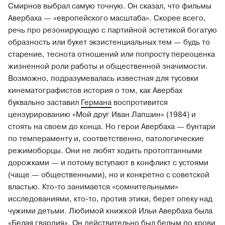
Смирнов выбрал самую точную. Он сказал, что фильмы
Авербаха — «европейского масштаба». Скорее всего,
речь про резонирующую с партийной эстетикой богатую
образность или букет экзистенциальных тем — будь то
старение, теснота отношений или попросту переоценка
жизненной роли работы и общественной значимости.
Возможно, подразумевалась известная для тусовки
кинематографистов история о том, как Авербах
буквально заставил
Германа
воспротивится
цензурированию «Мой друг Иван Лапшин» (1984) и
стоять на своем до конца. Но герои Авербаха — бунтари
по темпераменту и, соответственно, патологические
режимоборцы. Они не любят ходить протоптанными
дорожками — и потому вступают в конфликт с устоями
(чаще — общественными), но и конкретно с советской
властью. Кто-то занимается «сомнительными»
исследованиями, кто-то, против этики, берет опеку над
чужими детьми. Любимой книжкой Ильи Авербаха была
«Белая гвардия». Он действительно был белым по крови