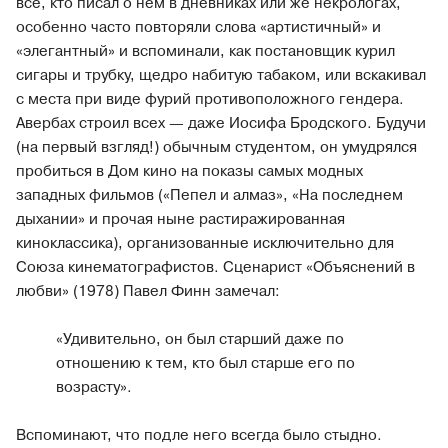
все, кто писал о нем в дневниках или же некрологах,
особенно часто повторяли слова «артистичный» и
«элегантный» и вспоминали, как постановщик курил
сигары и трубку, щедро набитую табаком, или вскакивал
с места при виде фурий противоположного гендера.
Авербах строил всех — даже Иосифа Бродского. Будучи
(на первый взгляд!) обычным студентом, он умудрялся
пробиться в Дом кино на показы самых модных
западных фильмов («Пепел и алмаз», «На последнем
дыхании» и прочая ныне растиражированная
киноклассика), организованные исключительно для
Союза кинематографистов. Сценарист «Объяснений в
любви» (1978) Павел Финн замечал:
«Удивительно, он был старший даже по
отношению к тем, кто был старше его по
возрасту».
Вспоминают, что подле него всегда было стыдно.