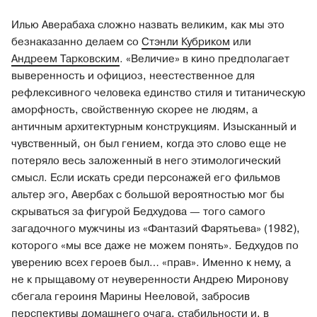
Илью Аверабаха сложно назвать великим, как мы это
безнаказанно делаем со
Стэнли Кубриком
или
Андреем Тарковским
. «Величие» в кино предполагает
выверенность и официоз, неестественное для
рефлексивного человека единство стиля и титаническую
аморфность, свойственную скорее не людям, а
античным архитектурным конструкциям. Изысканный и
чувственный, он был гением, когда это слово еще не
потеряло весь заложенный в него этимологический
смысл. Если искать среди персонажей его фильмов
альтер эго, Авербах с большой вероятностью мог бы
скрываться за фигурой Бедхудова — того самого
загадочного мужчины из «Фантазий Фарятьева» (1982),
которого «мы все даже не можем понять». Бедхудов по
уверению всех героев был… «прав». Именно к нему, а
не к прыщавому от неуверенности Андрею Миронову
сбегала героиня Марины Нееловой, забросив
перспективы домашнего очага, стабильности и, в