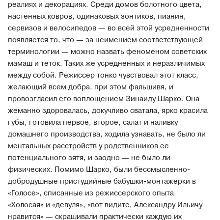
реалиях и декорациях. Среди домов болотного цвета,
настенных ковров, одинаковых зонтиков, пианин,
сервизов и велосипедов — во всей этой усредненности
появляется то, что — за неимением соответствующей
терминологии — можно назвать феноменом советских
мамаш и теток. Таких же усредненных и неразличимых
между собой. Режиссер тонко чувствовал этот класс,
желающий всем добра, при этом фальшивя, и
провозгласил его воплощением Зинаиду Шарко. Она
жеманно здоровалась, докучливо сватала, ярко красила
губы, готовила первое, второе, салат и наливку
домашнего производства, ходила узнавать, не было ли
ментальных расстройств у родственников ее
потенциального зятя, и заодно — не было ли
физических. Помимо Шарко, были бессмысленно-
добродушные пристудийные бабушки-монтажерки в
«Голосе», списанные из режиссерского опыта.
«Холосая» и «девуля», «вот видите, Александру Ильичу
нравится» — скрашивали практически каждую их