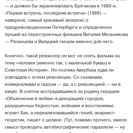
— и должен бы экранизировать Булгакова в 1980-е.
«Первая встреча, последняя встреча» (1988) —
наверное, самый красивый экзерсис о
предреволюционном Петербурге и определенно
лучший из перестроечных фильмов Виталия Мельникова
— Рязанцева и Валуцкий писали именно для него.
Конечно, такой режиссер не мог не снять фильма на
тему «человек (именно так, с маленькой буквы) и
Советская История». Но поэтика Авербаха едва ли
совпадала с огнем революции. Со съемками,
коммуналками и сказом — да, а с революцией — ни в
какую. В снятом исстрадавшимся за родину сердцем
«Объяснении в любви» в декорациях городов,
разрушенных бедностью, войнами и восстаниями,
играет Бах, а нереализовавшийся гений, анархист-
теоретик, пишет о целине. (Тут, помимо прочего, имело
смысл проводить автобиографические параллели — ну