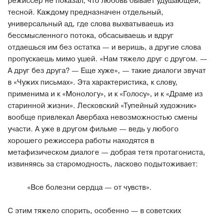
режиссер не показал, что любовь бывает удушающей,
тесной. Каждому предназначен отдельный,
универсальный ад, где слова выхватываешь из
бессмысленного потока, обсасываешь и вдруг
отдаешься им без остатка — и веришь, а другие слова
пропускаешь мимо ушей. «Нам тяжело друг с другом. —
А друг без друга? — Еще хуже», — такие диалоги звучат
в «Чужих письмах». Эта характеристика, к слову,
применима и к «Монологу», и к «Голосу», и к «Драме из
старинной жизни». Лесковский «Тупейный художник»
вообще привлекал Авербаха невозможностью смены
участи. А уже в другом фильме — ведь у любого
хорошего режиссера работы находятся в
метафизическом диалоге — добрая тетя протагониста,
извиняясь за старомодность, ласково подытоживает:
«Все болезни сердца — от чувств».
С этим тяжело спорить, особенно — в советских