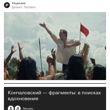
Рецензии
Р
Даниил
Ляхович
Кончаловский — фрагменты: в поисках
вдохновения
Л
Лекции