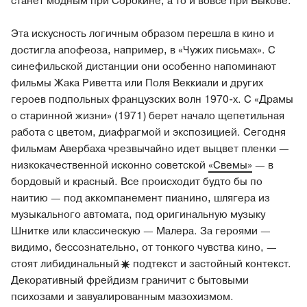
станет модным при Сорокине, а то и вовсе при Быкове.
Эта искусность логичным образом перешла в кино и
достигла апофеоза, например, в «Чужих письмах». С
синефильской дистанции они особенно напоминают
фильмы Жака Риветта или Поля Веккиали и других
героев подпольных французских волн 1970-х. С «Драмы
о старинной жизни» (1971) берет начало щепетильная
работа с цветом, диафрагмой и экспозицией. Сегодня
фильмам Авербаха чрезвычайно идет выцвет пленки —
низкокачественной исконно советской
«Свемы»
— в
бордовый и красный. Все происходит будто бы по
наитию — под аккомпанемент пианино, шлягера из
музыкального автомата, под оригинальную музыку
Шнитке или классическую — Малера. За героями —
видимо, бессознательно, от тонкого чувства кино, —
стоят
либидинальный
подтекст и застойный контекст.
Декоративный фрейдизм граничит с бытовыми
психозами и завуалированным мазохизмом.