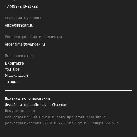
+7 (499) 248-28-22
Редакция журнала:
office@kinoart.ru
Распространение и подписка:
order.filmart@yandex.ru
Мы в соцсетях:
ВКонтакте
YouTube
Яндекс.Дзен
Telegram
Правила использования
Дизайн и разработка -
Charmer
Искусство кино
Регистрационный номер и дата принятия решения о
регистрации:серия ЭЛ № ФС77-77032 от 06 ноября 2019 г.