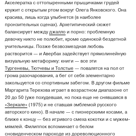
Акселератка с оттопыренными прыщичками грудей
кружит с открытым ртом вокруг Олега Янковского. Она
красива, лишь когда улыбнется (в наиболее
пронзительных сценах). Архетипический сюжет
балансирует между
джалло
и порно: проблемную
девочку никто не полюбит, кроме одинокой бездетной
учительницы. Позже безвозмездная любовь
растворится — и Авербах задействует прямолинейную
визуальную метафорику: книги — все эти
Тургеневы, Тютчевы и Толстые
— повалятся на пол от
грома разочарования, а бег от себя элементарно
закольцуется со спортивным забегом. В другом фильме
Маргарита Терехова играет в возрастном диапазоне от
20 до 50 (уже похудевшая, но пока еще не снявшаяся в
«Зеркале»
(1975) и не ставшая эмблемой русского
авторского кино). В начале — с пионерскими косами, а
ближе к концу — без игривого смеха кокотки и с мужем-
мямлей. Филиппок вспоминает о белом
сновиденческом пароходе из дореволюционного