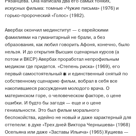
Рязанцева. Она написала два его самых тонких,
искусных фильма: томные «Чужие письма» (1976) и
горько-пророческий «Голос» (1982).
Авербах окончил мединститут — с еврейскими
фамилиями на гуманитарный не брали, а без
образования, как любил говорить Афоня, конечно, было
нельзя. И до открытия Высших сценарных курсов (а
потом и ВКСР) Авербах проработал непрофильным
медиком где придется. «Степень риска» (1969), его
первый
самостоятельный
и единственный снятый по
собственному сценарию фильм, вобрал в себя все
накопившиеся рассуждения молодого врача. О
материнском горе, о человеческом факторе, о цене
ошибки. И будто бы загодя — еще и о цене
гениальности. Это был фильм морального
беспокойства, идейно не новый и даже характерный для
оттепели: в духе «Трех дней Виктора Чернышева» (1968)
Осепьяна или даже «Заставы Ильича» (1965) Хуциева —