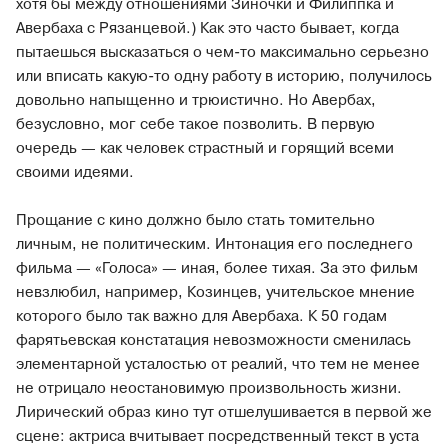
хотя бы между отношениями Зиночки и Филиппка и
Авербаха с Рязанцевой.) Как это часто бывает, когда
пытаешься высказаться о чем-то максимально серьезно
или вписать какую-то одну работу в историю, получилось
довольно напыщенно и трюистично. Но Авербах,
безусловно, мог себе такое позволить. В первую
очередь — как человек страстный и горящий всеми
своими идеями.
Прощание с кино должно было стать томительно
личным, не политическим. Интонация его последнего
фильма — «Голоса» — иная, более тихая. За это фильм
невзлюбил, например, Козинцев, учительское мнение
которого было так важно для Авербаха. К 50 годам
фарятьевская констатация невозможности сменилась
элементарной усталостью от реалий, что тем не менее
не отрицало неостановимую произвольность жизни.
Лирический образ кино тут отшелушивается в первой же
сцене: актриса вчитывает посредственный текст в уста