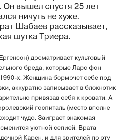
 Он вышел спустя 25 лет
лся ничуть не хуже.
рат Шабаев рассказывает,
кая шутка Триера.
Ергенсон) досматривает культовый
ельного бреда, которые Ларс фон
 1990-х. Женщина бормочет себе под
вки, аккуратно записывает в блокнотик
арительно привязав себя к кровати. А
оролевский госпиталь (место вполне
сходит чудо. Заиграет знакомая
 сменится уютной сепией. Врата
дочной Карен, и для зрителей по эту