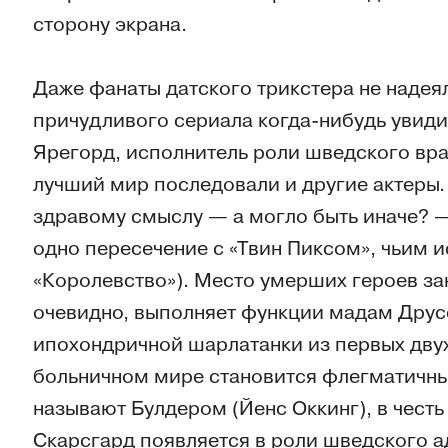
сторону экрана.
Даже фанаты датского трикстера не надеял
причудливого сериала когда-нибудь увидит
Ярегорд, исполнитель роли шведского вра
лучший мир последовали и другие актеры. 
здравому смыслу — а могло быть иначе? 
одно пересечение с «Твин Пиксом», чьим 
«Королевство»). Место умерших героев за
очевидно, выполняет функции мадам Друс
ипохондричной шарлатанки из первых двух
больничном мире становится флегматичный
называют Булдером (Йенс Оккинг), в честь
Скарсгард появляется в роли шведского ад