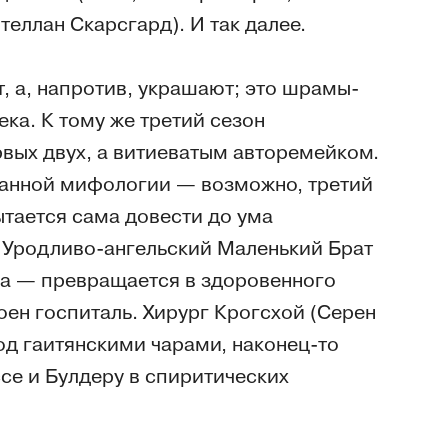
еллан Скарсгард). И так далее.
, а, напротив, украшают; это шрамы-
ека. К тому же третий сезон
вых двух, а витиеватым авторемейком.
манной мифологии — возможно, третий
ытается сама довести до ума
 Уродливо-ангельский Маленький Брат
нка — превращается в здоровенного
оен госпиталь. Хирург Крогсхой (Серен
д гаитянскими чарами, наконец-то
се и Булдеру в спиритических