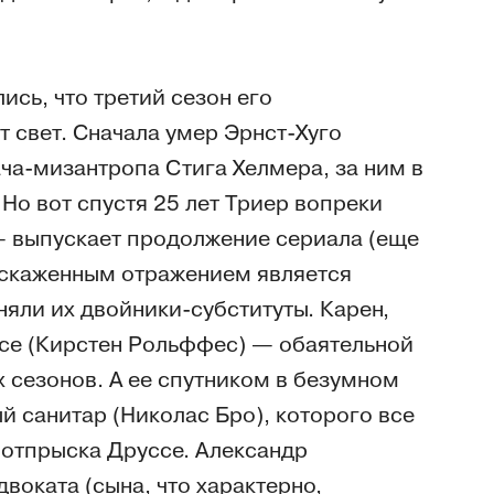
ись, что третий сезон его
 свет. Сначала умер Эрнст-Хуго
ча-мизантропа Стига Хелмера, за ним в
Но вот спустя 25 лет Триер вопреки
— выпускает продолжение сериала (еще
искаженным отражением является
няли их двойники-субституты. Карен,
се (Кирстен Рольффес) — обаятельной
 сезонов. А ее спутником в безумном
 санитар (Николас Бро), которого все
 отпрыска Друссе. Александр
воката (сына, что характерно,