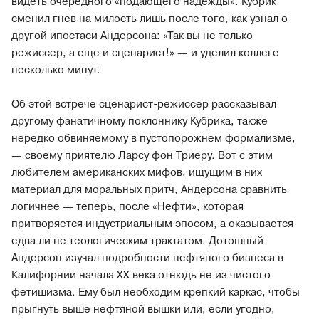
видеть очередного «подающего надежды». Кубрик
сменил гнев на милость лишь после того, как узнал о
другой ипостаси Андерсона: «Так вы не только
режиссер, а еще и сценарист!» — и уделил коллеге
несколько минут.
Об этой встрече сценарист-режиссер рассказывал
другому фанатичному поклоннику Кубрика, также
нередко обвиняемому в пустопорожнем формализме,
— своему приятелю Ларсу фон Триеру. Вот с этим
любителем американских мифов, ищущим в них
материал для моральных притч, Андерсона сравнить
логичнее — теперь, после «Нефти», которая
притворяется индустриальным эпосом, а оказывается
едва ли не теологическим трактатом. Дотошный
Андерсон изучал подробности нефтяного бизнеса в
Калифорнии начала ХХ века отнюдь не из чистого
фетишизма. Ему был необходим крепкий каркас, чтобы
прыгнуть выше нефтяной вышки или, если угодно,