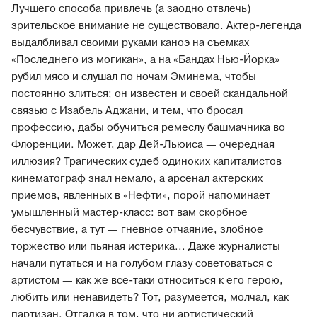
Лучшего способа привлечь (а заодно отвлечь)
зрительское внимание не существовало. Актер-легенда
выдалбливал своими руками каноэ на съемках
«Последнего из могикан», а на «Бандах Нью-Йорка»
рубил мясо и слушал по ночам Эминема, чтобы
постоянно злиться; он известен и своей скандальной
связью с Изабель Аджани, и тем, что бросал
профессию, дабы обучиться ремеслу башмачника во
Флоренции. Может, дар Дей-Льюиса — очередная
иллюзия? Трагических судеб одиноких капиталистов
кинематограф знал немало, а арсенал актерских
приемов, явленных в «Нефти», порой напоминает
умышленный мастер-класс: вот вам скорбное
бесчувствие, а тут — гневное отчаяние, злобное
торжество или пьяная истерика... Даже журналисты
начали путаться и на голубом глазу советоваться с
артистом — как же все-таки относиться к его герою,
любить или ненавидеть? Тот, разумеется, молчал, как
партизан. Отгадка в том, что ни артистический