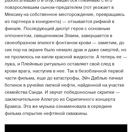
разбогатевшего и опустившегося Плейнвью с его
повзрослевшим сыном-предателем (тот уезжает в
Мексику на собственное месторождение, превращаясь
из партнера в конкурента) — отзывается рифмой в
финале. Последующий диспут героя с основным
оппонентом, священником Элаем, завершается в
своеобразном эпилоге фонтаном крови — заметим, до
сих пор на экране было немало драк и даже смертей, но
не пролилось ни капли красной жидкости. А теперь ее —
лужа, и Плейнвью ритуально оставляет свой след в
крови врага, наступив в нее. Так в безоблачной первой
части фильма, еще до катастрофы, Эйч Даблью пачкал
ботинок в ручейке липкой нефти, найденной на участке
семейства Санди. И звучат победоносные скрипки —
заключительное Аллегро из Скрипичного концерта
Брамса. Эта же музыка ознаменовала в середине
фильма открытие нефтяной скважины.