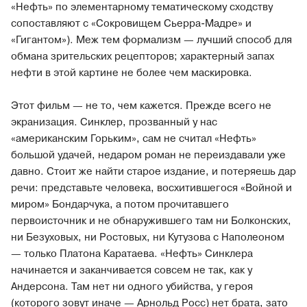
«Нефть» по элементарному тематическому сходству
сопоставляют с «Сокровищем Сьерра-Мадре» и
«Гигантом»). Меж тем формализм — лучший способ для
обмана зрительских рецепторов; характерный запах
нефти в этой картине не более чем маскировка.
Этот фильм — не то, чем кажется. Прежде всего не
экранизация. Синклер, прозванный у нас
«американским Горьким», сам не считал «Нефть»
большой удачей, недаром роман не переиздавали уже
давно. Стоит же найти старое издание, и потеряешь дар
речи: представьте человека, восхитившегося «Войной и
миром» Бондарчука, а потом прочитавшего
первоисточник и не обнаружившего там ни Болконских,
ни Безуховых, ни Ростовых, ни Кутузова с Наполеоном
— только Платона Каратаева. «Нефть» Синклера
начинается и заканчивается совсем не так, как у
Андерсона. Там нет ни одного убийства, у героя
(которого зовут иначе — Арнольд Росс) нет брата, зато