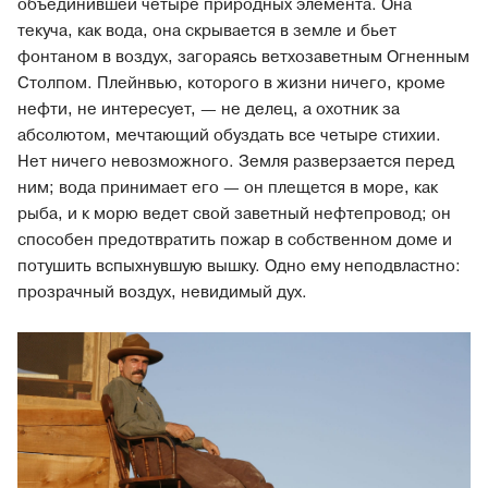
объединившей четыре природных элемента. Она
текуча, как вода, она скрывается в земле и бьет
фонтаном в воздух, загораясь ветхозаветным Огненным
Столпом. Плейнвью, которого в жизни ничего, кроме
нефти, не интересует, — не делец, а охотник за
абсолютом, мечтающий обуздать все четыре стихии.
Нет ничего невозможного. Земля разверзается перед
ним; вода принимает его — он плещется в море, как
рыба, и к морю ведет свой заветный нефтепровод; он
способен предотвратить пожар в собственном доме и
потушить вспыхнувшую вышку. Одно ему неподвластно:
прозрачный воздух, невидимый дух.