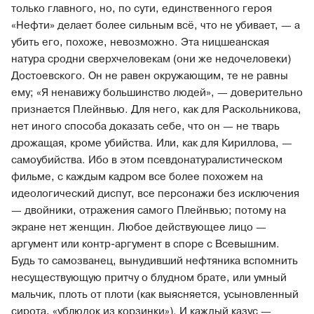
только главного, но, по сути, единственного героя
«Нефти» делает более сильным всё, что не убивает, — а
убить его, похоже, невозможно. Эта ницшеанская
натура сродни сверхчеловекам (они же недочеловеки)
Достоевского. Он не равен окружающим, те не равны
ему; «Я ненавижу большинство людей», — доверительно
признается Плейнвью. Для него, как для Раскольникова,
нет иного способа доказать себе, что он — не тварь
дрожащая, кроме убийства. Или, как для Кириллова, —
самоубийства. Ибо в этом псевдонатуралистическом
фильме, с каждым кадром все более похожем на
идеологический диспут, все персонажи без исключения
— двойники, отражения самого Плейнвью; потому на
экране нет женщин. Любое действующее лицо —
аргумент или контр-аргумент в споре с Всевышним.
Будь то самозванец, вынудивший нефтяника вспомнить
несуществующую притчу о блудном брате, или умный
мальчик, плоть от плоти (как выясняется, усыновленный
сирота, «ублюдок из корзинки»). И каждый казус —