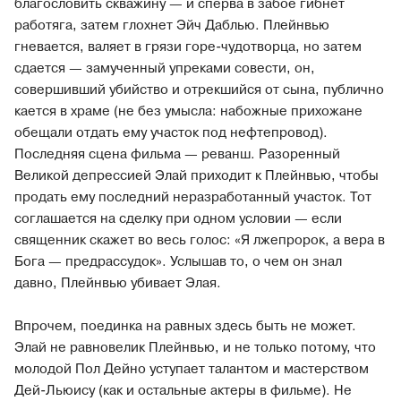
благословить скважину — и сперва в забое гибнет
работяга, затем глохнет Эйч Даблью. Плейнвью
гневается, валяет в грязи горе-чудотворца, но затем
сдается — замученный упреками совести, он,
совершивший убийство и отрекшийся от сына, публично
кается в храме (не без умысла: набожные прихожане
обещали отдать ему участок под нефтепровод).
Последняя сцена фильма — реванш. Разоренный
Великой депрессией Элай приходит к Плейнвью, чтобы
продать ему последний неразработанный участок. Тот
соглашается на сделку при одном условии — если
священник скажет во весь голос: «Я лжепророк, а вера в
Бога — предрассудок». Услышав то, о чем он знал
давно, Плейнвью убивает Элая.
Впрочем, поединка на равных здесь быть не может.
Элай не равновелик Плейнвью, и не только потому, что
молодой Пол Дейно уступает талантом и мастерством
Дей-Льюису (как и остальные актеры в фильме). Не