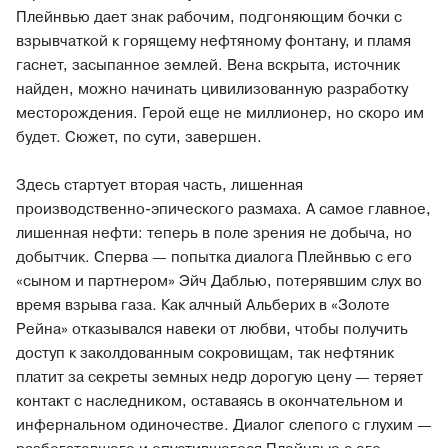
Плейнвью дает знак рабочим, подгоняющим бочки с
взрывчаткой к горящему нефтяному фонтану, и пламя
гаснет, засыпанное землей. Вена вскрыта, источник
найден, можно начинать цивилизованную разработку
месторождения. Герой еще не миллионер, но скоро им
будет. Сюжет, по сути, завершен.
Здесь стартует вторая часть, лишенная
производственно-эпического размаха. А самое главное,
лишенная нефти: теперь в поле зрения не добыча, но
добытчик. Сперва — попытка диалога Плейнвью с его
«сыном и партнером» Эйч Даблью, потерявшим слух во
время взрыва газа. Как алчный Альберих в «Золоте
Рейна» отказывался навеки от любви, чтобы получить
доступ к заколдованным сокровищам, так нефтяник
платит за секреты земных недр дорогую цену — теряет
контакт с наследником, оставаясь в окончательном и
инфернальном одиночестве. Диалог слепого с глухим —