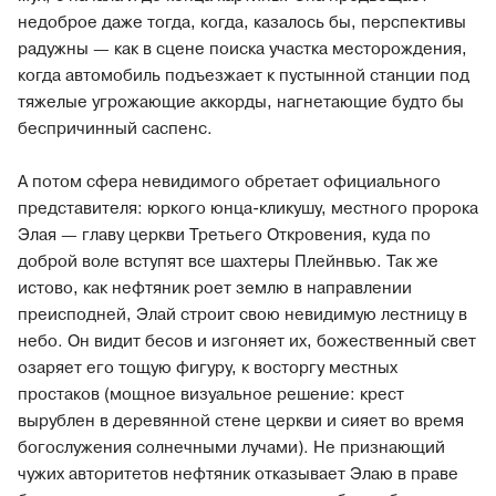
недоброе даже тогда, когда, казалось бы, перспективы
радужны — как в сцене поиска участка месторождения,
когда автомобиль подъезжает к пустынной станции под
тяжелые угрожающие аккорды, нагнетающие будто бы
беспричинный саспенс.
А потом сфера невидимого обретает официального
представителя: юркого юнца-кликушу, местного пророка
Элая — главу церкви Третьего Откровения, куда по
доброй воле вступят все шахтеры Плейнвью. Так же
истово, как нефтяник роет землю в направлении
преисподней, Элай строит свою невидимую лестницу в
небо. Он видит бесов и изгоняет их, божественный свет
озаряет его тощую фигуру, к восторгу местных
простаков (мощное визуальное решение: крест
вырублен в деревянной стене церкви и сияет во время
богослужения солнечными лучами). Не признающий
чужих авторитетов нефтяник отказывает Элаю в праве