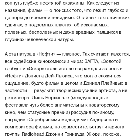
копнуть глубже нефтяной скважины. Как следует из
названия, фильм — о поисках того, что лежит глубоко и
до поры до времени невидимо. О тайных тектонических
сдвигах, о подземных пластах, об ископаемых,
полезных, бесполезных и даже вредных, таящихся в
глубинах человеческой натуры.
А эта натура в «Нефти» — главное. Так считают, кажется,
все судейские кинокомиссии мира: BAFTA, «Золотой
глобус» и «Оскар» столь истово награждали за роль в
«Нефти» Дэниела Дей-Льюиса, что могло сложиться
ощущение, будто фильм в целом и Дэниел Плейнвью в
частности — результат творческих усилий артиста, а не
режиссера. Лишь Берлинале (международные
фестивали чуть более внимательны к новаторскому
кино, чем статусные премии) рассудил по-иному,
наградив «Серебряными медведями» Андерсона и
композитора фильма, по совместительству гитариста
группы Radiohead Джонни Гринвуда. Жюри, похоже,