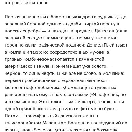
второй льется кровь.
Первая начинается с безмолвных кадров в рудниках, где
заросший бородой одиночка долбит киркой породу в
поисках серебра — и находит, и продает. Далее он (одна
за другой следуют немые сцены, но мы узнаем имя
героя по каллиграфической подписи: Дэниел Плейнвью)
в компании таких же сосредоточенных мужчин в
грязных комбинезонах копается в каменистой
американской земле. Причем ищет уже золото —
черное, то бишь нефть. В начале не слово, а молчание:
первый произнесенный с экрана внятный текст —
монолог нефтедобытчика, убеждающего туповатых
ранчеров сдать ему в наем свои земли («Я нефтяник, но
я и семьянин»). Этот текст — из Синклера, а больше ни
одной прямой цитаты из романа в фильме не будет.
Потом — триумфальный запуск скважины в
калифорнийском Маленьком Бостоне и последующий ее
взрыв, вновь без слов: усталым жестом небожителя