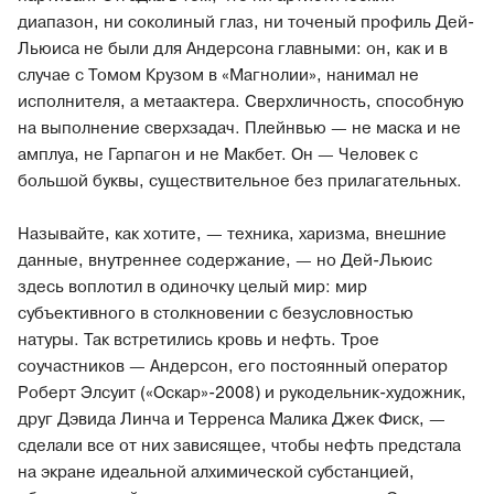
диапазон, ни соколиный глаз, ни точеный профиль Дей-
Льюиса не были для Андерсона главными: он, как и в
случае с Томом Крузом в «Магнолии», нанимал не
исполнителя, а метаактера. Сверхличность, способную
на выполнение сверхзадач. Плейнвью — не маска и не
амплуа, не Гарпагон и не Макбет. Он — Человек с
большой буквы, существительное без прилагательных.
Называйте, как хотите, — техника, харизма, внешние
данные, внутреннее содержание, — но Дей-Льюис
здесь воплотил в одиночку целый мир: мир
субъективного в столкновении с безусловностью
натуры. Так встретились кровь и нефть. Трое
соучастников — Андерсон, его постоянный оператор
Роберт Элсуит («Оскар»-2008) и рукодельник-художник,
друг Дэвида Линча и Терренса Малика Джек Фиск, —
сделали все от них зависящее, чтобы нефть предстала
на экране идеальной алхимической субстанцией,