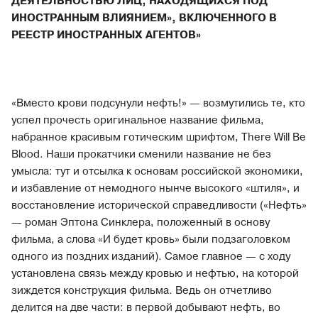
ДЕЯТЕЛЬНОСТЬЮ ЛИЦ, НАХОДЯЩИХСЯ ПОД
ИНОСТРАННЫМ ВЛИЯНИЕМ», ВКЛЮЧЕННОГО В
РЕЕСТР ИНОСТРАННЫХ АГЕНТОВ»
«Вместо крови подсунули нефть!» — возмутились те, кто
успел прочесть оригинальное название фильма,
набранное красивым готическим шрифтом, There Will Be
Blood. Наши прокатчики сменили название не без
умысла: тут и отсылка к основам российской экономики,
и избавление от немодного нынче высокого «штиля», и
восстановление исторической справедливости («Нефть»
— роман Эптона Синклера, положенный в основу
фильма, а слова «И будет кровь» были подзаголовком
одного из поздних изданий). Самое главное — с ходу
установлена связь между кровью и нефтью, на которой
зиждется конструкция фильма. Ведь он отчетливо
делится на две части: в первой добывают нефть, во