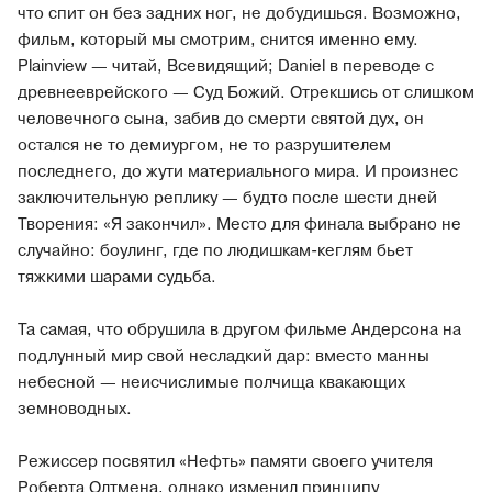
что спит он без задних ног, не добудишься. Возможно,
фильм, который мы смотрим, снится именно ему.
Plainview — читай, Всевидящий; Daniel в переводе с
древнееврейского — Суд Божий. Отрекшись от слишком
человечного сына, забив до смерти святой дух, он
остался не то демиургом, не то разрушителем
последнего, до жути материального мира. И произнес
заключительную реплику — будто после шести дней
Творения: «Я закончил». Место для финала выбрано не
случайно: боулинг, где по людишкам-кеглям бьет
тяжкими шарами судьба.
Та самая, что обрушила в другом фильме Андерсона на
подлунный мир свой несладкий дар: вместо манны
небесной — неисчислимые полчища квакающих
земноводных.
Режиссер посвятил «Нефть» памяти своего учителя
Роберта Олтмена, однако изменил принципу