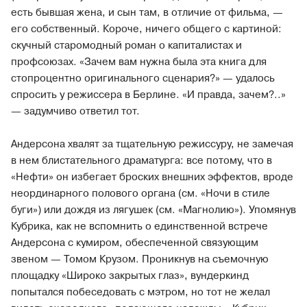
есть бывшая жена, и сын там, в отличие от фильма, —
его собственный. Короче, ничего общего с картиной:
скучный старомодный роман о капиталистах и
профсоюзах. «Зачем вам нужна была эта книга для
стопроцентно оригинального сценария?» — удалось
спросить у режиссера в Берлине. «И правда, зачем?..»
— задумчиво ответил тот.
Андерсона хвалят за тщательную режиссуру, не замечая
в нем блистательного драматурга: все потому, что в
«Нефти» он избегает броских внешних эффектов, вроде
неординарного полового органа (см. «Ночи в стиле
буги») или дождя из лягушек (см. «Магнолию»). Упомянув
Кубрика, как не вспомнить о единственной встрече
Андерсона с кумиром, обеспеченной связующим
звеном — Томом Крузом. Проникнув на съемочную
площадку «Широко закрытых глаз», вундеркинд
попытался побеседовать с мэтром, но тот не желал