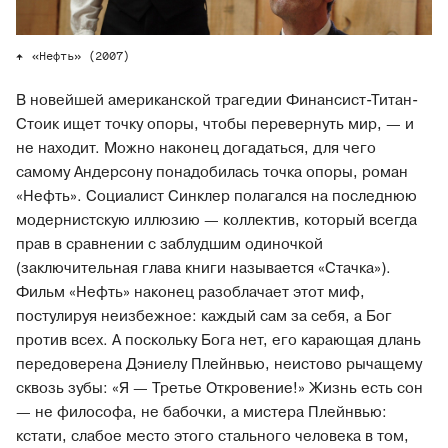
«Нефть» (2007)
В новейшей американской трагедии Финансист-Титан-
Стоик ищет точку опоры, чтобы перевернуть мир, — и
не находит. Можно наконец догадаться, для чего
самому Андерсону понадобилась точка опоры, роман
«Нефть». Социалист Синклер полагался на последнюю
модернистскую иллюзию — коллектив, который всегда
прав в сравнении с заблудшим одиночкой
(заключительная глава книги называется «Стачка»).
Фильм «Нефть» наконец разоблачает этот миф,
постулируя неизбежное: каждый сам за себя, а Бог
против всех. А поскольку Бога нет, его карающая длань
передоверена Дэниелу Плейнвью, неистово рычащему
сквозь зубы: «Я — Третье Откровение!» Жизнь есть сон
— не философа, не бабочки, а мистера Плейнвью:
кстати, слабое место этого стального человека в том,