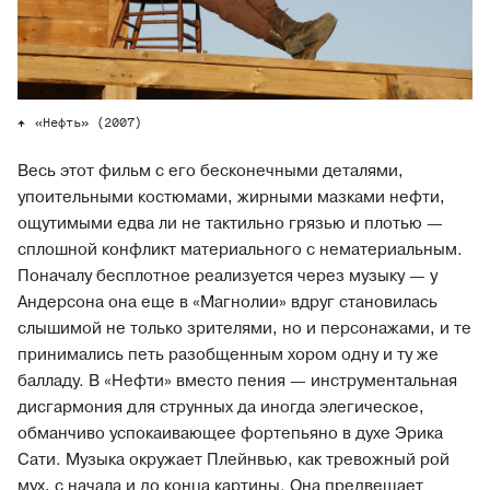
«Нефть» (2007)
Весь этот фильм с его бесконечными деталями,
упоительными костюмами, жирными мазками нефти,
ощутимыми едва ли не тактильно грязью и плотью —
сплошной конфликт материального с нематериальным.
Поначалу бесплотное реализуется через музыку — у
Андерсона она еще в «Магнолии» вдруг становилась
слышимой не только зрителями, но и персонажами, и те
принимались петь разобщенным хором одну и ту же
балладу. В «Нефти» вместо пения — инструментальная
дисгармония для струнных да иногда элегическое,
обманчиво успокаивающее фортепьяно в духе Эрика
Сати. Музыка окружает Плейнвью, как тревожный рой
мух, с начала и до конца картины. Она предвещает