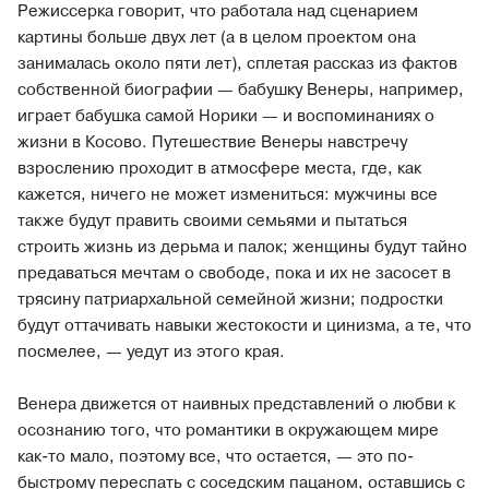
Режиссерка говорит, что работала над сценарием
картины больше двух лет (а в целом проектом она
занималась около пяти лет), сплетая рассказ из фактов
собственной биографии — бабушку Венеры, например,
играет бабушка самой Норики — и воспоминаниях о
жизни в Косово. Путешествие Венеры навстречу
взрослению проходит в атмосфере места, где, как
кажется, ничего не может измениться: мужчины все
также будут править своими семьями и пытаться
строить жизнь из дерьма и палок; женщины будут тайно
предаваться мечтам о свободе, пока и их не засосет в
трясину патриархальной семейной жизни; подростки
будут оттачивать навыки жестокости и цинизма, а те, что
посмелее, — уедут из этого края.
Венера движется от наивных представлений о любви к
осознанию того, что романтики в окружающем мире
как-то мало, поэтому все, что остается, — это по-
быстрому переспать с соседским пацаном, оставшись с