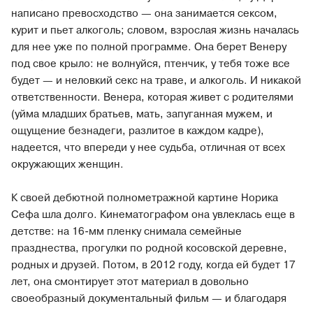
написано превосходство — она занимается сексом,
курит и пьет алкоголь; словом, взрослая жизнь началась
для нее уже по полной программе. Она берет Венеру
под свое крыло: не волнуйся, птенчик, у тебя тоже все
будет — и неловкий секс на траве, и алкоголь. И никакой
ответственности. Венера, которая живет с родителями
(уйма младших братьев, мать, запуганная мужем, и
ощущение безнадеги, разлитое в каждом кадре),
надеется, что впереди у нее судьба, отличная от всех
окружающих женщин.
К своей дебютной полнометражной картине Норика
Сефа шла долго. Кинематографом она увлеклась еще в
детстве: на 16-мм пленку снимала семейные
празднества, прогулки по родной косовской деревне,
родных и друзей. Потом, в 2012 году, когда ей будет 17
лет, она смонтирует этот материал в довольно
своеобразный документальный фильм — и благодаря