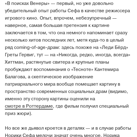
«В поисках Венеры» — первый, но уже довольно
убедительный опыт работы Сефа в качестве режиссера
игрового кино. Опыт, впрочем, небезупречный —
наверное, самая большая претензия к картине
заключается в том, что она немного напоминает сразу
несколько хитов последних лет, метя куда-то в целый
ряд coming-of-age-драм: здесь похоже на «Леди Бёрд»
Греты Гервиг, тут — на «Никогда, редко, иногда, всегда»
Хиттман, растянутые свитера и крупные планы
пробуждают воспоминания о «Тесноте» Кантемира
Балагова, а скептическое изображение
патриархального мира вообще помещает картину в
пространство современных социальных драм (видимо,
именно эту сторону картины оценили на
смотре в Роттердаме
, где фильм получил специальный
приз жюри).
Но все же дьявол кроется в деталях — и в случае работы
Норики Сефа мелочи значат очень многое. Норика