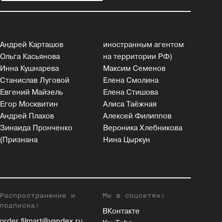
Андрей Карташов
иностранным агентом
Ольга Касьянова
на территории РФ)
Инна Кушнарева
Максим Семенов
Станислав Луговой
Елена Смолина
Евгений Майзель
Елена Стишова
Егор Москвитин
Алиса Таёжная
Андрей Плахов
Алексей Филиппов
Зинаида Пронченко
Вероника Хлебникова
(Признана
Нина Цыркун
Распространение и
Мы в соцсетях:
подписка:
ВКонтакте
order.filmart@yandex.ru