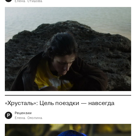
Елена
Стишова
«Хрусталь»: Цель поездки — навсегда
Рецензии
Р
Елена
Смолина