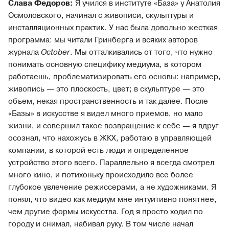
Слава Федоров:
Я учился в институте «База» у Анатолия
Осмоловского, начинал с живописи, скульптуры и
инсталляционных практик. У нас была довольно жесткая
программа: мы читали Гринберга и всяких авторов
журнала
October
. Мы отталкивались от того, что нужно
понимать основную специфику медиума, в котором
работаешь, проблематизировать его основы: например,
живопись — это плоскость, цвет; в скульптуре — это
объем, некая пространственность и так далее. После
«Базы» в искусстве я видел много приемов, но мало
жизни, и совершил такое возвращение к себе — я вдруг
осознал, что нахожусь в ЖКХ, работаю в управляющей
компании, в которой есть люди и определенное
устройство этого всего. Параллельно я всегда смотрел
много кино, и потихоньку происходило все более
глубокое увлечение режиссерами, а не художниками. Я
понял, что видео как медиум мне интуитивно понятнее,
чем другие формы искусства. Год я просто ходил по
городу и снимал, набивал руку. В том числе начал