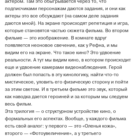
актером. Там это обыгрывается через то, что
подписчиками персонажам даются задания, и они как
актеры это все обсуждают (на самом деле задания
даются мной). На экране происходят репетиция и игра,
которые становятся частью сюжета фильма. Во втором
фильме — это изображение. В комнате вдруг
появляется неоновое свечение, как у Рефна, и мы
видим его на экране. Что такое кино? Это удвоение
реальности. А тут мы видим кино, в котором происходит
еще и удвоение камерами видеонаблюдения. Герой
должен был попасть в эту кинологику, найти что-то
мистическое, уловить его физическую сторону и пойти
за этим светом. И в третьем фильме это звук, который
как наводка дается героиней и за которым мы следуем
весь фильм.
Эта трилогия — о структурном устройстве кино, о
формальных его аспектах. Вообще, у каждого фильма
есть свой аналог: у первого — это «Оленья кожа»,
второго — «Фотоувеличение», а у третьего