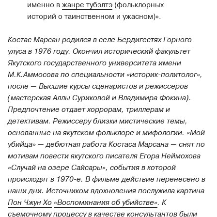
именно в
жанре тубэлтэ
(фольклорных
историй о таинственном и ужасном)».
Костас Марсан родился в селе Бердигестях Горного
улуса в 1976 году. Окончил исторический факультет
Якутского государственного университета имени
М.К.Аммосова по специальности «историк-политолог»,
после — Высшие курсы сценаристов и режиссеров
(мастерская Аллы Суриковой и Владимира Фокина).
Предпочтение отдает хоррорам, триллерам и
детективам. Режиссеру близки мистические темы,
основанные на якутском фольклоре и мифологии. «Мой
убийца» — дебютная работа Костаса Марсана — снят по
мотивам повести якутского писателя Егора Неймохова
«Случай на озере Сайсары», события в которой
происходят в 1970-е. В фильме действие перенесено в
наши дни. Источником вдохновения послужила картина
Пон Чжун Хо
«Воспоминания об убийстве»
. К
съемочному процессу в качестве консультантов были