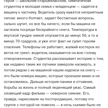
Герои — школьник-старшеклассник, симпатичная
студентка и молодая семья с младенцем — садятся в
машину к частнику. Водитель сразу кажется неприятным
типом: много болтает, задает бестактные вопросы,
сально шутит, но все бы ничего, если бы машина не
заглохла посреди бескрайнего снега. Температура в
якутской тундре зимой опускается до минус 50, а то и
минус 70 градусов, и уже этот факт не сулит героям
спасения. Телефоны не работают, жалкий костерок из
веток не греет, водитель оказывается на всю голову
отмороженным. Студентка рассказывает историю о том,
как недавно такие же путники замерзли насмерть, а
потом рядом с их машиной нашли надписи на снегу —
это были номера машин, которые проехали мимо и не
остановились. Дальше история паники и отчаяния,
борьбы за жизнь и полный леденящий ужас. Самый
зловещий кадр фильма — северное сияние. Его,
правда, нарисовали на постпродакшне, потому что
группе с погодой не повезло — в ночь съемки было не