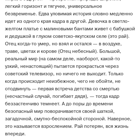
легкий горизонт и тягучее, универсальное
безвременье. Едва уловимая история словно медленно
идет из одного края кадра в другой. Девочка в светло-
желтом платье с малиновыми бантами живет с бабушкой
и дедушкой в глухом советско-якутском селе (это рай).
Отец когда-то умер, но взял и остался — в воздухе,
траве, цветах и корове (Отец небесный). Большой,
реальный мир (на самом деле, наоборот, какой-то
узкий, ненастоящий) пытается прокрасться через
советский телевизор, но ничего не выходит. Только
когда происходит неизбежное, чего не обойти, не
отодвинуть — первая встреча детства со смертью
(несчастный случай, погибает дядя), — тогда кадр
беззастенчиво темнеет. А до поры до времени
безопасный мир поворачивается своей шаткой,
загадочной, смутно-беспокойной стороной. Наверное,
это называется взрослением. Рай потерян, вся жизнь
впереди.