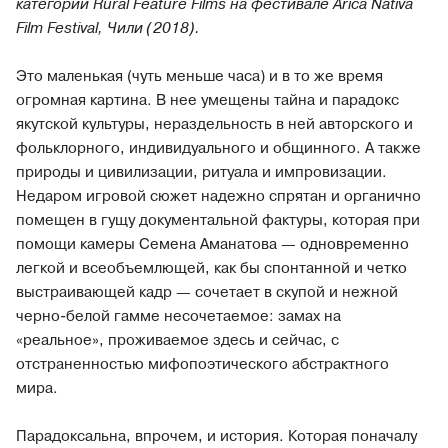
категории Rural Feature Films на фестивале Arica Nativa
Film Festival, Чили (2018).
Это маленькая (чуть меньше часа) и в то же время
огромная картина. В нее умещены тайна и парадокс
якутской культуры, нераздельность в ней авторского и
фольклорного, индивидуального и общинного. А также
природы и цивилизации, ритуала и импровизации.
Недаром игровой сюжет надежно спрятан и органично
помещен в гущу документальной фактуры, которая при
помощи камеры Семена Аманатова — одновременно
легкой и всеобъемлющей, как бы спонтанной и четко
выстраивающей кадр — сочетает в скупой и нежной
черно-белой гамме несочетаемое: замах на
«реальное», проживаемое здесь и сейчас, с
отстраненностью мифопоэтического абстрактного
мира.
Парадоксальна, впрочем, и история. Которая поначалу