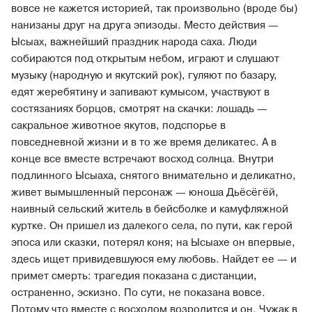
вовсе не кажется историей, так произвольно (вроде бы)
нанизаны друг на друга эпизоды. Место действия —
Ысыах, важнейший праздник народа саха. Люди
собираются под открытым небом, играют и слушают
музыку (народную и якутский рок), гуляют по базару,
едят жеребятину и запивают кумысом, участвуют в
состязаниях борцов, смотрят на скачки: лошадь —
сакральное животное якутов, подспорье в
повседневной жизни и в то же время деликатес. А в
конце все вместе встречают восход солнца. Внутри
подлинного Ысыаха, снятого внимательно и деликатно,
живет вымышленный персонаж — юноша Дьёсёгёй,
наивный сельский житель в бейсболке и камуфляжной
куртке. Он пришел из далекого села, по пути, как герой
эпоса или сказки, потерял коня; на Ысыахе он впервые,
здесь ищет привидевшуюся ему любовь. Найдет ее — и
примет смерть: трагедия показана с дистанции,
остраненно, эскизно. По сути, не показана вовсе.
Потому что вместе с восходом возродится и он. Чужак в