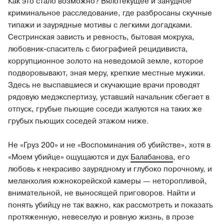
Как это стало возможно? Вялотекущее и занудное
криминальное расследование, где разбросаны скучные
типажи и заурядные мотивы с легкими догадками.
Сестринская зависть и ревность, бытовая мокруха,
любовник-спаситель с биографией рецидивиста,
коррупционное золото на неведомой земле, которое
подворовывают, зная меру, крепкие местные мужики.
Здесь не выспавшиеся и скучающие врачи проводят
рядовую медэкспертизу, уставший начальник сбегает в
отпуск, грубые пьющие соседи жалуются на таких же
грубых пьющих соседей этажом ниже.
Не «Груз 200» и не «Воспоминания об убийстве», хотя в
«Моем убийце» ощущаются и дух
Балабанова
, его
любовь к некрасиво заурядному и глубоко порочному, и
меланхолия южнокорейской камеры — неторопливой,
внимательной, не выносящей приговоров. Найти и
понять убийцу не так важно, как рассмотреть и показать
протяженную, невеселую и ровную жизнь, в прозе