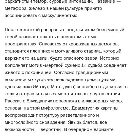
бархатистый тембр, суровые интонации. Название —
метафора: железо в нашей культуре принято
ассоциировать с маскулинностью.
После жестокой расправы с подельником безымянный
герой начинает плутать в незнакомых ему
пространствах. Спасается от кровожадных демонов,
становится пленником молчаливого старика, который
держит его на цепи, будто опасного зверя. Историю
дополняет мотив «мертвой суженой»: судьба соединяет
живого с покойницей. Согласно традиционным
воззрениям якутов человек наделен тремя душами,
одна из них (Ийэ кут, Мать-душа) способна отделяться от
тела и отправляться в самостоятельные путешествия.
Рассказ о блужданиях персонажа в иллюзорных мирах
основан на этой мифологеме. Драматургия картины
воспроизводит структуру разветвленного и
многослойного сновидения. Явь зыблется, все
возможности — вероятны. В очередном варианте