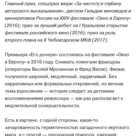
Главный приз, спецприз жюри «За чистоту и глубину
авторского высказывания», диплом Гильдии киноведов и
кинокритиков России на XXIV фестивале «Окно в Европу»
(2016); приз за лучший дебют на I Уральском открытом
фестивале российского кино (2016); приз за роль
второго плана на Х Чебоксарском МКФ (2017).
Премьера «Его дочери» состоялась на фестивале «Окно
в Европу» в 2016 году. Снимать помогали французы
(операторы Веслей Мрозински и Фред Валле). Фильм
получился широкий, медленный, задумчивый. Без
нарративных или формальных откровений, но вечная
тема взросления — история следует за детскими
воспоминаниями режиссера — как раз располагает к
медлительной созерцательности.
Есть в картине, с одной стороны, какая-то
зачарованность герметичностью загадочного якутского
мира, а с другой — прозрачная природа, широкий,