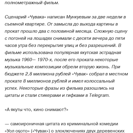
полнометражный фильм.
Сценарий «Чувака» написан Мункуевым за две недели в
съемной квартире. От замысла до выхода картины в
прокат прошло два с половиной месяца. Сложную сцену
с погоней на лошадях снимали с десяти вечера до пяти
часов утра без перекрытия улиц и без разрешений. В
фильме использована популярная якутская эстрадная
музыка 1960— 1970-х, после его проката некоторые
музыкальные композиции обрели вторую жизнь. При
бюджете 2,8 миллиона рублей «Чувак» собрал в местном
прокате 8 миллионов рублей и имел колоссальный
успех. Некоторые фразы из фильма разошлись на
цитаты и стали стикерами и гифками в Telegram.
«А якуты что, кино снимают?»
— самоироничная цитата из криминальной комедии
«Уол оҕото» («Чувак») о злоключениях двух деревенских