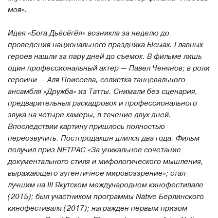
моя».
Идея «Бога Дьёсёгёя» возникла за неделю до
проведения национального праздника Ысыах. Главных
героев нашли за пару дней до съемок. В фильме лишь
один профессиональный актер — Павел Ченянов; в роли
героини — Аля Поисеева, солистка танцевального
ансамбля «Дружба» из Татты. Снимали без сценария,
предварительных раскадровок и профессионального
звука на четыре камеры, в течение двух дней.
Впоследствии картину пришлось полностью
переозвучить. Постпродакшн длился два года. Фильм
получил приз NETPAC «За уникальное сочетание
документального стиля и мифологического мышления,
выражающего аутентичное мировоззрение»; стал
лучшим на III Якутском международном кинофестивале
(2015); был участником программы Native Берлинского
кинофестиваля (2017); награжден первым призом