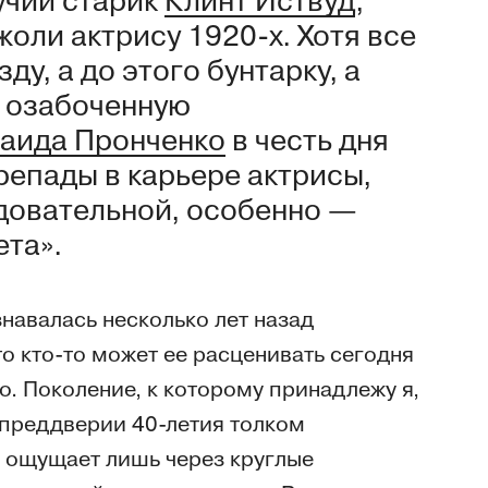
учий старик
Клинт Иствуд
,
ли актрису 1920-х. Хотя все
ду, а до этого бунтарку, а
, озабоченную
аида Пронченко
в честь дня
епады в карьере актрисы,
довательной, особенно —
ета».
навалась несколько лет назад
что кто-то может ее расценивать сегодня
ко. Поколение, к которому принадлежу я,
 преддверии 40-летия толком
и ощущает лишь через круглые