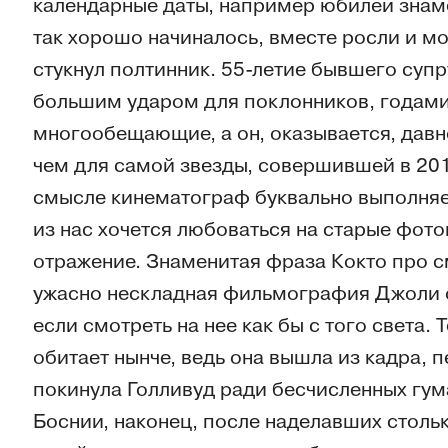
календарные даты, например юбилеи знам
так хорошо начиналось, вместе росли и м
стукнул полтинник. 55-летие бывшего суп
большим ударом для поклонников, годам
многообещающие, а он, оказывается, дав
чем для самой звезды, совершившей в 20
смысле кинематограф буквально выполняе
из нас хочется любоваться на старые фот
отражение. Знаменитая фраза Кокто про с
ужасно нескладная фильмография Джоли о
если смотреть на нее как бы с того света.
обитает нынче, ведь она вышла из кадра, 
покинула Голливуд ради бесчисленных гу
Боснии, наконец, после наделавших столь