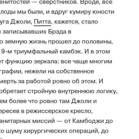
енитостей — сверстников. Вроде, все
олоды мы были, и вдруг кумиру юности
руга Джоли,
Питта
, кажется, стало
и записывавших Брэда в
но земную жизнь прошел до половины,
19-м триумфальный камбэк. И в этом
т функцию зеркала: все чаще многим
ографии, нежели на собственное
мерть за работой ровно об этом. И
бретает стройную внутреннюю логику,
 Тем более что ровно там Джоли и
пересев в режиссерское кресло,
манитарных миссий — от Камбоджи до
ко шуму хирургических операций, до