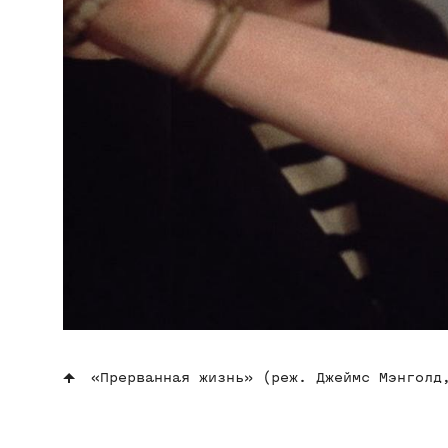
«Прерванная жизнь» (реж. Джеймс Мэнголд