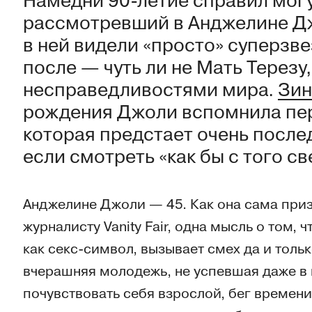
Намедни 90-летие справил мог
рассмотревший в Анджелине Джо
в ней видели «просто» суперзвез
после — чуть ли не Мать Терезу
несправедливостями мира.
Зин
рождения Джоли вспомнила пер
которая предстает очень после
если смотреть «как бы с того св
Анджелине Джоли — 45. Как она сама приз
журналисту Vanity Fair, одна мысль о том, 
как секс-символ, вызывает смех да и толь
вчерашняя молодежь, не успевшая даже в
почувствовать себя взрослой, бег времен