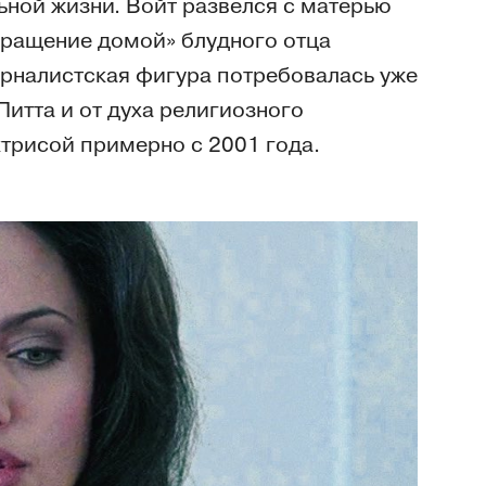
ьной жизни. Войт развелся с матерью
вращение домой» блудного отца
терналистская фигура потребовалась уже
Питта и от духа религиозного
трисой примерно с 2001 года.