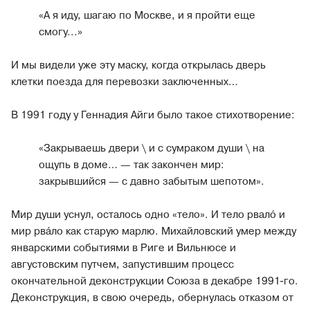
«А я иду, шагаю по Москве, и я пройти еще
смогу...»
И мы видели уже эту маску, когда открылась дверь
клетки поезда для перевозки заключенных…
В 1991 году у Геннадия Айги было такое стихотворение:
«Закрываешь двери \ и с сумраком души \ на
ощупь в доме… — так закончен мир:
закрывшийся — с давно забытым шепотом».
Мир души уснул, осталось одно «тело». И тело рвалó и
мир рвáло как старую марлю. Михайловский умер между
январскими событиями в Риге и Вильнюсе и
августовским путчем, запустившим процесс
окончательной деконструкции Союза в декабре 1991-го.
Деконструкция, в свою очередь, обернулась отказом от