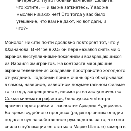
интересно. Ну вот объяви вам всем: делайте,
что хотите, — и вы же заткнетесь. У вас же
мыслей никаких нет! Это тогда у вас было
утешение, что вам не дают, но вот дали, и
что?»
Монолог Никиты почти дословно повторяет тот, что у
Юхананова. В «Игре в ХО» он перемежался снятыми с
экранов выступлениями-покаяниями возвращающихся
из Израиля эмигрантов. На контрасте мерцающие
экраны телевидения создавали пространство холодного
отчуждения. Подобный прием очень ярко обыгрывался
в самом, наверное, известном документальном фильме
того года, запрещенном, несмотря на заступничество
Союза кинематографистов
, белорусском «Театре
времен перестройки и гласности» Аркадия Рудермана.
Во время судебного процесса (редактор энциклопедии
подала в суд на собственное руководство за то, что они
сняли с публикации ее статью о Марке Шагале) камера в