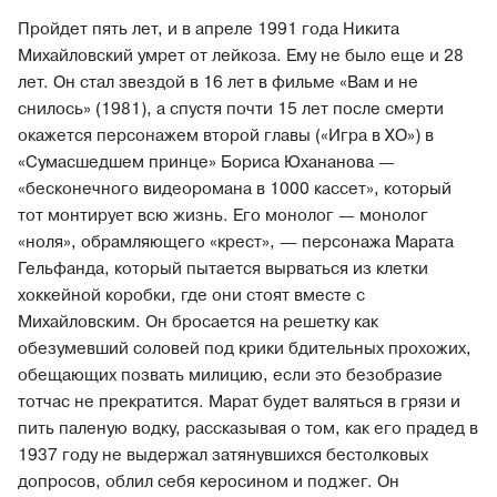
Пройдет пять лет, и в апреле 1991 года Никита
Михайловский умрет от лейкоза. Ему не было еще и 28
лет. Он стал звездой в 16 лет в фильме «Вам и не
снилось» (1981), а спустя почти 15 лет после смерти
окажется персонажем второй главы («Игра в ХО») в
«Сумасшедшем принце» Бориса Юхананова —
«бесконечного видеоромана в 1000 кассет», который
тот монтирует всю жизнь. Его монолог — монолог
«ноля», обрамляющего «крест», ― персонажа Марата
Гельфанда, который пытается вырваться из клетки
хоккейной коробки, где они стоят вместе с
Михайловским. Он бросается на решетку как
обезумевший соловей под крики бдительных прохожих,
обещающих позвать милицию, если это безобразие
тотчас не прекратится. Марат будет валяться в грязи и
пить паленую водку, рассказывая о том, как его прадед в
1937 году не выдержал затянувшихся бестолковых
допросов, облил себя керосином и поджег. Он