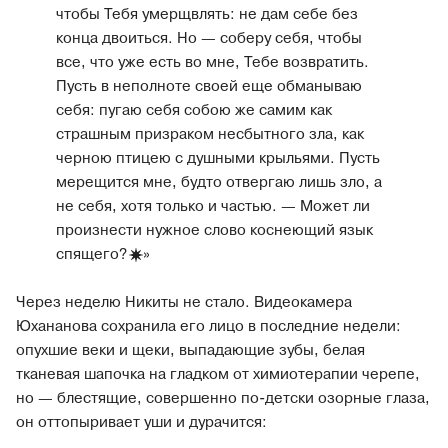
чтобы Тебя умерщвлять: не дам себе без
конца двоиться. Но — соберу себя, чтобы
все, что уже есть во мне, Тебе возвратить.
Пусть в неполноте своей еще обманываю
себя: пугаю себя собою же самим как
страшным призраком несбытного зла, как
черною птицею с душными крыльями. Пусть
мерещится мне, будто отвергаю лишь зло, а
не себя, хотя только и частью. — Может ли
произнести нужное слово коснеющий язык
спящего
?
»
Через неделю Никиты не стало. Видеокамера
Юхананова сохранила его лицо в последние недели:
опухшие веки и щеки, выпадающие зубы, белая
тканевая шапочка на гладком от химиотерапии черепе,
но — блестящие, совершенно по-детски озорные глаза,
он оттопыривает уши и дурачится: