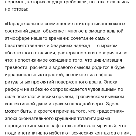
перемен, которых сердца требовали, но тела оказались
не готовы:
«Парадоксальное совмещение этих противоположных
состояний души, объясняет многое в эмоциональной
атмосфере нашего времени: сочетание самых
безответственных и безумных надежд — с мраком
абсолютного отчаяния, растерянности и неверия ни во
что; непостижимое ожидание того, что цивилизация
трезвости, расчета и здравого смысла родится в буре
иррациональных страстей, возникнет из пафоса
ритуальных проклятий поверженного врага. Эпоха
реформ неизбежно сопровождается чудовищным по
силе психологическим срывом, трагическом вывихом
коллективной души и крахом народной веры. Здесь,
может быть, и кроется причина того, что «радостная»
эпоха окончательного крушения тоталитаризма
породила кинематограф столь небывало мрачный, что
люди инстинктивно избегают всяческих контактов с ним,