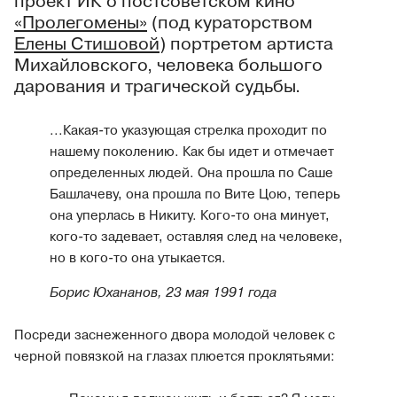
проект ИК о постсоветском кино
«Пролегомены»
(под кураторством
Елены Стишовой
) портретом артиста
Михайловского, человека большого
дарования и трагической судьбы.
...Какая-то указующая стрелка проходит по
нашему поколению. Как бы идет и отмечает
определенных людей. Она прошла по Саше
Башлачеву, она прошла по Вите Цою, теперь
она уперлась в Никиту. Кого-то она минует,
кого-то задевает, оставляя след на человеке,
но в кого-то она утыкается.
Борис Юхананов, 23 мая 1991 года
Посреди заснеженного двора молодой человек с
черной повязкой на глазах плюется проклятьями: