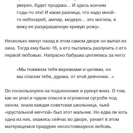
уверен, будет продажа... И здесь кончим
годы-то эти! И какая разница, что надо мной-
то небоскреб, ампир, модерн... это могила, я
вижу ее разукрашенную кривую рожу».
Несколько минут назад в этом самом дворе он выпал из
окна. Тогда ему было 16, а его пытались разлучить с его
первой любовью. Напрасно бабушка цеплялась за него:
«Мы повяжем тебя веревками и цепями, но
мы спасем тебя, дурака, от этой девчонки…»
Он поскользнулся на подоконнике и рухнул вниз. О том,
как он упал и чудом спасся в огромном сугробе под
окном, знала каждая советская школьница, чьей
«хрустальной мечтой» был этот мальчик. Но едва ли хоть
одна из них, окажись сейчас во дворе, узнает в этом
матерящемся придурке несостоявшуюся любовь.