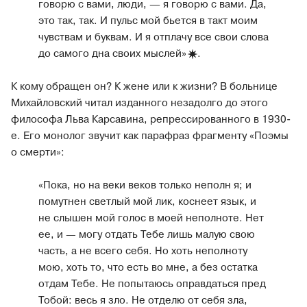
говорю с вами, люди, ― я говорю с вами. Да,
это так, так. И пульс мой бьется в такт моим
чувствам и буквам. И я отплачу все свои слова
до самого дна своих мыслей
»
.
К кому обращен он? К жене или к жизни? В больнице
Михайловский читал изданного незадолго до этого
философа Льва Карсавина, репрессированного в 1930-
е. Его монолог звучит как парафраз фрагменту «Поэмы
о смерти»:
«Пока, но на веки веков только неполн я; и
помутнен светлый мой лик, коснеет язык, и
не слышен мой голос в моей неполноте. Нет
ее, и — могу отдать Тебе лишь малую свою
часть, а не всего себя. Но хоть неполноту
мою, хоть то, что есть во мне, а без остатка
отдам Тебе. Не попытаюсь оправдаться пред
Тобой: весь я зло. Не отделю от себя зла,