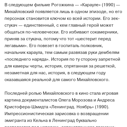
В следующем фильме Рогожкина — «Карауле» (1990) —
Михайловский появляется лишь в одном эпизоде, но его
персонаж становится ключом ко всей истории. Его зек-
стукач — единственный, с кем главный герой может
общаться по-человечески. Его избивают сокамерники,
приняв за стукача, потому что тот «шестерит перед
легавыми». Его повезет в госпиталь полковник,
начальник караула, тем самым развязав руки дембелям
«последнего наряда». История по ту сторону запретной
для камеры черты, история, спрятанная за решеткой,
незаметная для нас, история, в следующем году
оказавшаяся реальной для самого Михайловского.
Последней ролью Михайловского в кино стала игровая
картина документалистов Олега Морозова и Андреса
Кристофера-Шмидта «Ленинград. Ноябрь» (1990).
Импрессионистическая зарисовка о возвращении
эмигранта из Кельна в Ленинград буквально