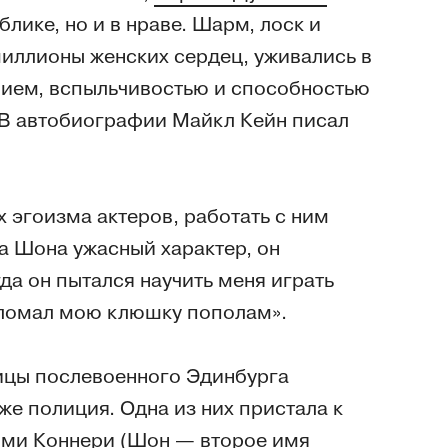
лике, но и в нраве. Шарм, лоск и
миллионы женских сердец, уживались в
ием, вспыльчивостью и способностью
 В автобиографии Майкл Кейн писал
 эгоизма актеров, работать с ним
а Шона ужасный характер, он
да он пытался научить меня играть
н сломал мою клюшку пополам».
ицы послевоенного Эдинбурга
же полиция. Одна из них пристала к
мми Коннери (Шон — второе имя