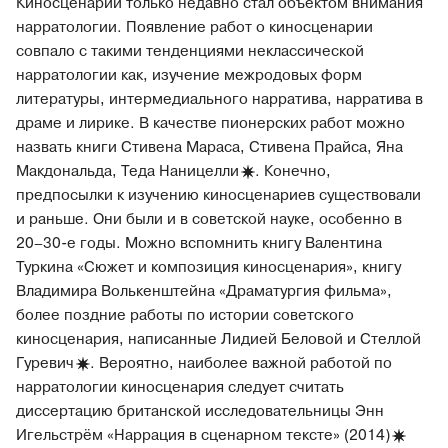
Киносценарий только недавно стал объектом внимания
нарратологии. Появление работ о киносценарии
совпало с такими тенденциями неклассической
нарратологии как, изучение межродовых форм
литературы, интермедиального нарратива, нарратива в
драме и лирике. В качестве пионерских работ можно
назвать книги Стивена Мараса, Стивена Прайса, Яна
Макдональда, Теда
Наницелли
. Конечно,
предпосылки к изучению киносценариев существовали
и раньше. Они были и в советской науке, особенно в
20–30-е годы. Можно вспомнить книгу Валентина
Туркина «Сюжет и композиция киносценария», книгу
Владимира Волькенштейна «Драматургия фильма»,
более поздние работы по истории советского
киносценария, написанные Лидией Беловой и Стеллой
Гуревич
. Вероятно, наиболее важной работой по
нарратологии киносценария следует считать
диссертацию британской исследовательницы Энн
Игельстрём «Наррация в сценарном тексте»
(2014)