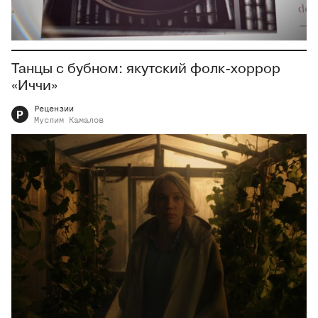
Танцы с бубном: якутский фолк-хоррор
«Иччи»
Рецензии
Р
Муслим
Камалов