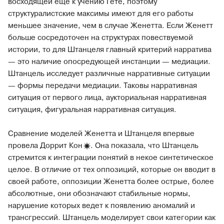
восходящей еще к учению Гете, поэтому
структуралистские максимы имеют для его работы
меньшее значение, чем в случае Женетта. Если Женетт
больше сосредоточен на структурах повествуемой
истории, то для Штанцеля главный критерий нарратива
— это наличие опосредующей инстанции — медиации.
Штанцель исследует различные нарративные ситуации
— формы передачи медиации. Таковы нарративная
ситуация от первого лица, аукториальная нарративная
ситуация, фигуральная нарративная ситуация.
Сравнение моделей Женетта и Штанцеля впервые
провела Доррит
Кон
. Она показала, что Штанцель
стремится к интеграции понятий в некое синтетическое
целое. В отличие от тех оппозиций, которые он вводит в
своей работе, оппозиции Женетта более острые, более
абсолютные, они обозначают стабильные нормы,
нарушение которых ведет к появлению аномалий и
трансгрессий. Штанцель моделирует свои категории как