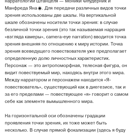
нарратологии Штанцеля — Моники Флудерник и
Манфреда
Яна
. Для передачи различных видов точки
зрения использованы две шкалы. На вертикальной
шкале обозначены носители точки зрения: в случае
безличной точки зрения (это так называемая наррация
«взгляда камеры», camera-eye narration) вводится точка
зрения внешняя по отношению к миру истории. Точка
зрения всеведущего повествователя уже предполагает
определенную долю личностных характеристик.
Персонаж — это антропоморфная, телесная фигура, он
видит повествуемый мир, находясь внутри этого мира.
Между нарратором и персонажем находится «Я-
повествователь», существующий как в диегезисе, так и
за его пределами — повествующее «я» говорит о самом
себе как элементе вымышленного мира.
На горизонтальной оси обозначены градации
проявления точки зрения, их тоже может быть
несколько. В случае прямой фокализации (здесь я буду