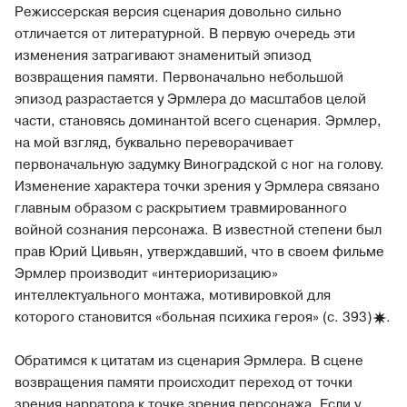
Режиссерская версия сценария довольно сильно
отличается от литературной. В первую очередь эти
изменения затрагивают знаменитый эпизод
возвращения памяти. Первоначально небольшой
эпизод разрастается у Эрмлера до масштабов целой
части, становясь доминантой всего сценария. Эрмлер,
на мой взгляд, буквально переворачивает
первоначальную задумку Виноградской с ног на голову.
Изменение характера точки зрения у Эрмлера связано
главным образом с раскрытием травмированного
войной сознания персонажа. В известной степени был
прав Юрий Цивьян, утверждавший, что в своем фильме
Эрмлер производит «интериоризацию»
интеллектуального монтажа, мотивировкой для
которого становится «больная психика героя»
(с. 393)
.
Обратимся к цитатам из сценария Эрмлера. В сцене
возвращения памяти происходит переход от точки
зрения нарратора к точке зрения персонажа. Если у