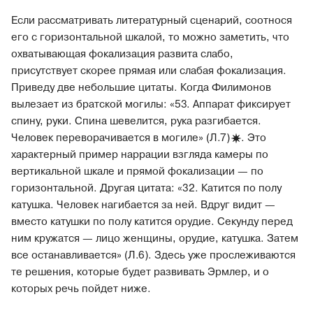
Если рассматривать литературный сценарий, соотнося
его с горизонтальной шкалой, то можно заметить, что
охватывающая фокализация развита слабо,
присутствует скорее прямая или слабая фокализация.
Приведу две небольшие цитаты. Когда Филимонов
вылезает из братской могилы: «53. Аппарат фиксирует
спину, руки. Спина шевелится, рука разгибается.
Человек переворачивается в могиле»
(Л.7)
. Это
характерный пример наррации взгляда камеры по
вертикальной шкале и прямой фокализации — по
горизонтальной. Другая цитата: «32. Катится по полу
катушка. Человек нагибается за ней. Вдруг видит —
вместо катушки по полу катится орудие. Секунду перед
ним кружатся — лицо женщины, орудие, катушка. Затем
все останавливается» (Л.6). Здесь уже прослеживаются
те решения, которые будет развивать Эрмлер, и о
которых речь пойдет ниже.