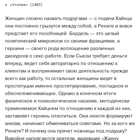
«Утопия» (1983)
Женщин сложно назвать подругами — с подачи Хайнца
они постоянно грызутся между собой, а Ренате и вовсе
предстает его пособницей. Бордель — это целый
политический микрокосм со своими фракциями, а
героини — своего рода воплощение различных
дискурсов о секс-работе. Если Сьюзи требует деньги
вперед, ведет себя авторитарно по отношению к
клиентам и воспринимает свою деятельность прежде
всего как работу, то остальные женщины видят в
проституции именно проституирование, постыдное и
обесчеловечивающее. Однако в конечном итоге
физическое и психологическое насилие, методически
применяемое Хайцнем по отношению к каждой из них,
заставляет героинь сплотиться. Они нехотя формируют
анклав, начинают обмениваться советами. Но за кого же
Ренате? И почему она прячет ножницы под подушку?
Вдвойне напрягаются зрители, видевшие «Жанну