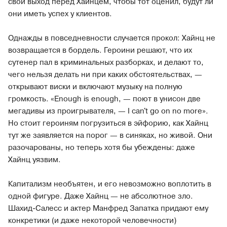
свой выход перед Хайнцем, чтобы тот оценил, будут ли
они иметь успех у клиентов.
Однажды в повседневности случается прокол: Хайнц не
возвращается в бордель. Героини решают, что их
сутенер пал в криминальных разборках, и делают то,
чего нельзя делать ни при каких обстоятельствах, —
открывают виски и включают музыку на полную
громкость. «Enough is enough, — поют в унисон две
мегадивы из проигрывателя, — I can't go on no more».
Но стоит героиням погрузиться в эйфорию, как Хайнц
тут же заявляется на порог — в синяках, но живой. Они
разочарованы, но теперь хотя бы убеждены: даже
Хайнц уязвим.
Капитализм необъятен, и его невозможно воплотить в
одной фигуре. Даже Хайнц — не абсолютное зло.
Шахид-Салесс и актер Манфред Запатка придают ему
конкретики (и даже некоторой человечности)