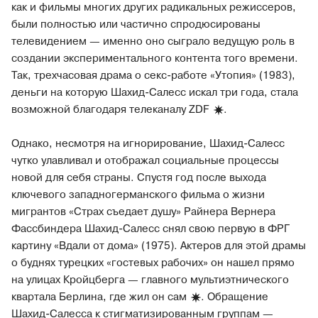
как и фильмы многих других радикальных режиссеров,
были полностью или частично спродюсированы
телевидением — именно оно сыграло ведущую роль в
создании экспериментального контента того времени.
Так, трехчасовая драма о секс-работе «Утопия» (1983),
деньги на которую Шахид-Салесс искал три года, стала
возможной благодаря телеканалу
ZDF
.
Однако, несмотря на игнорирование, Шахид-Салесс
чутко улавливал и отображал социальные процессы
новой для себя страны. Спустя год после выхода
ключевого западногерманского фильма о жизни
мигрантов «Страх съедает душу» Райнера Вернера
Фассбиндера Шахид-Салесс снял свою первую в ФРГ
картину «Вдали от дома» (1975). Актеров для этой драмы
о буднях турецких «гостевых рабочих» он нашел прямо
на улицах Кройцберга — главного мультиэтнического
квартала Берлина, где жил он
сам
. Обращение
Шахид-Салесса к стигматизированным группам —