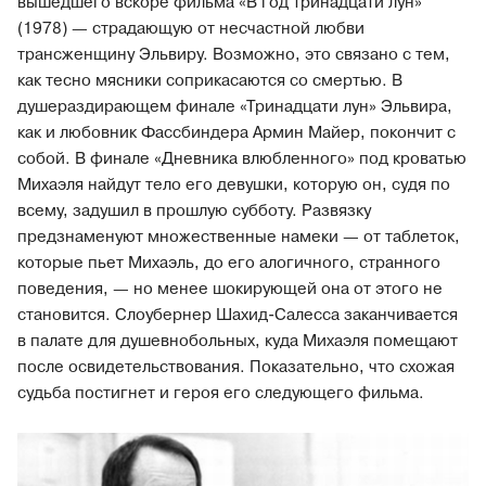
вышедшего вскоре фильма «В год тринадцати лун»
(1978) — страдающую от несчастной любви
трансженщину Эльвиру. Возможно, это связано с тем,
как тесно мясники соприкасаются со смертью. В
душераздирающем финале «Тринадцати лун» Эльвира,
как и любовник Фассбиндера Армин Майер, покончит с
собой. В финале «Дневника влюбленного» под кроватью
Михаэля найдут тело его девушки, которую он, судя по
всему, задушил в прошлую субботу. Развязку
предзнаменуют множественные намеки — от таблеток,
которые пьет Михаэль, до его алогичного, странного
поведения, — но менее шокирующей она от этого не
становится. Слоубернер Шахид-Салесса заканчивается
в палате для душевнобольных, куда Михаэля помещают
после освидетельствования. Показательно, что схожая
судьба постигнет и героя его следующего фильма.