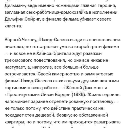
Дильман», ведь именно ножницами главная героиня,
заглавная секс-работница-домохозяйка в исполнении
Дельфин Сейриг, в финале фильма убивает своего
клиента.
Верный Чехову, Шахид-Салесс вводит в повествование
пистолет, но тот стреляет уже во второй трети фильма
— и вовсе не в Хайнса. Зрители ждут развязки
трехчасового повествования, но она все никак не
наступает, а, напротив, все больше и больше
острочивается. Своей камерностью и замкнутостью
фильм Шахид-Салесса схож с двумя другими важными
картинами о секс-работе — «Жанной Дильман» и
«Проститутками» Лиззи Борден (1986). Жизнь героинь
напоминает заранее отрепетированную постановку —
не только потому, что действие практически не
покидает стен дешевой, безвкусно обставленной
квартиры, но и потому, что им приходится разыгрывать