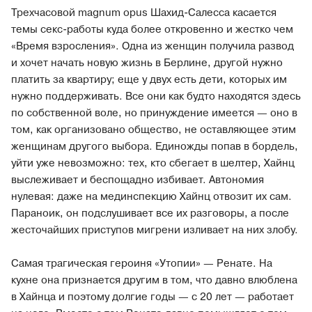
Трехчасовой magnum opus Шахид-Салесса касается
темы секс-работы куда более откровенно и жестко чем
«Время взросления». Одна из женщин получила развод
и хочет начать новую жизнь в Берлине, другой нужно
платить за квартиру; еще у двух есть дети, которых им
нужно поддерживать. Все они как будто находятся здесь
по собственной воле, но принуждение имеется — оно в
том, как организовано общество, не оставляющее этим
женщинам другого выбора. Единожды попав в бордель,
уйти уже невозможно: тех, кто сбегает в шелтер, Хайнц
выслеживает и беспощадно избивает. Автономия
нулевая: даже на мединспекцию Хайнц отвозит их сам.
Параноик, он подслушивает все их разговоры, а после
жесточайших приступов мигрени изливает на них злобу.
Самая трагическая героиня «Утопии» — Ренате. На
кухне она признается другим в том, что давно влюблена
в Хайнца и поэтому долгие годы — с 20 лет — работает