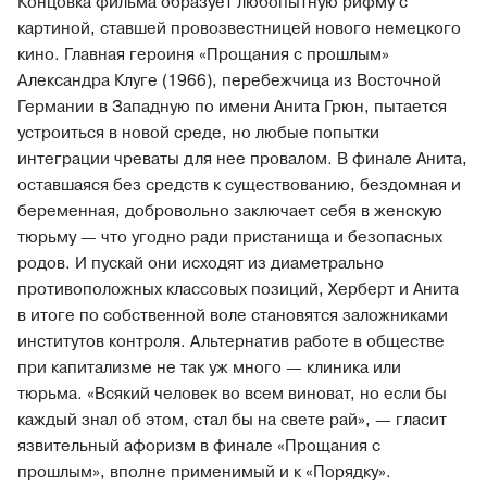
Концовка фильма образует любопытную рифму с
картиной, ставшей провозвестницей нового немецкого
кино. Главная героиня «Прощания с прошлым»
Александра Клуге (1966), перебежчица из Восточной
Германии в Западную по имени Анита Грюн, пытается
устроиться в новой среде, но любые попытки
интеграции чреваты для нее провалом. В финале Анита,
оставшаяся без средств к существованию, бездомная и
беременная, добровольно заключает себя в женскую
тюрьму — что угодно ради пристанища и безопасных
родов. И пускай они исходят из диаметрально
противоположных классовых позиций, Херберт и Анита
в итоге по собственной воле становятся заложниками
институтов контроля. Альтернатив работе в обществе
при капитализме не так уж много — клиника или
тюрьма. «Всякий человек во всем виноват, но если бы
каждый знал об этом, стал бы на свете рай», — гласит
язвительный афоризм в финале «Прощания с
прошлым», вполне применимый и к «Порядку».