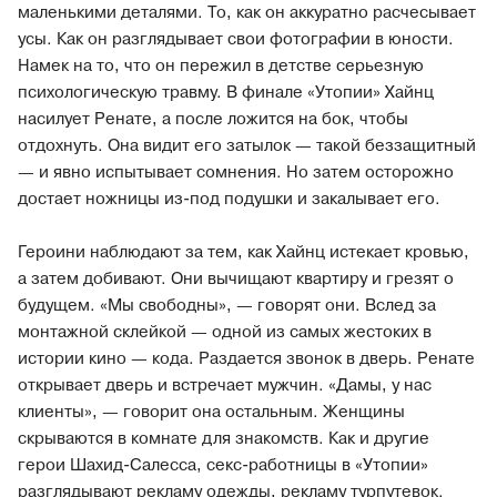
маленькими деталями. То, как он аккуратно расчесывает
усы. Как он разглядывает свои фотографии в юности.
Намек на то, что он пережил в детстве серьезную
психологическую травму. В финале «Утопии» Хайнц
насилует Ренате, а после ложится на бок, чтобы
отдохнуть. Она видит его затылок — такой беззащитный
— и явно испытывает сомнения. Но затем осторожно
достает ножницы из-под подушки и закалывает его.
Героини наблюдают за тем, как Хайнц истекает кровью,
а затем добивают. Они вычищают квартиру и грезят о
будущем. «Мы свободны», — говорят они. Вслед за
монтажной склейкой — одной из самых жестоких в
истории кино — кода. Раздается звонок в дверь. Ренате
открывает дверь и встречает мужчин. «Дамы, у нас
клиенты», — говорит она остальным. Женщины
скрываются в комнате для знакомств. Как и другие
герои Шахид-Салесса, секс-работницы в «Утопии»
разглядывают рекламу одежды, рекламу турпутевок.