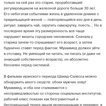
только на сей раз это старик, проработавший
регулировщиком на железной дороге больше 30 лет.
Его небогатая событиями жизнь в удаленном домике с
прядильщицей-женой — повторяющийся изо дня в день
ритуал: заварить чай, скрутить самокрутку, поесть… Но в
последнее время эту размеренность все чаще
нарушают визиты городских чиновников. Сначала у
старика зачем-то спрашивают его возраст, а затем
буднично ставят перед фактом: Мухаммед должен уйти
в отставку. Не умеющий ни читать, ни писать (и даже не
знающий собственного возраста), он абсолютно
бессилен перед системой.
В фильмах иранского периода Шахид-Салесса можно
обнаружить много сходств: обоих мужчин зовут
Мухаммед, и оба они сталкиваются с
несправедливостью со стороны социальных институтов;
рабочий класс показан как безграмотный и
беспомощный перед лицом модернизации и перемен; в