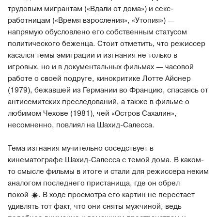
трудовым мигрантам («Вдали от дома») и секс-
работницам («Время взросления», «Утопия») —
напрямую обусловлено его собственным статусом
политического беженца. Стоит отметить, что режиссер
касался темы эмиграции и изгнания не только в
игровых, но и в документальных фильмах — часовой
работе о своей подруге, кинокритике Лотте Айснер
(1979), бежавшей из Германии во Францию, спасаясь от
антисемитских преследований, а также в фильме о
любимом Чехове (1981), чей «Остров Сахалин»,
несомненно, повлиял на Шахид-Салесса.
Тема изгнания мучительно соседствует в
кинематографе Шахид-Салесса с темой дома. В каком-
то смысле фильмы в итоге и стали для режиссера неким
аналогом последнего пристанища, где он обрел
покой
. В ходе просмотра его картин не перестает
удивлять тот факт, что они сняты мужчиной, ведь