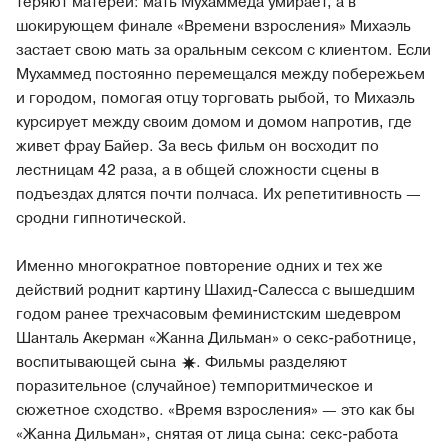
теряют матерей: мать Мухаммеда умирает, а в
шокирующем финале «Времени взросления» Михаэль
застает свою мать за оральным сексом с клиентом. Если
Мухаммед постоянно перемещался между побережьем
и городом, помогая отцу торговать рыбой, то Михаэль
курсирует между своим домом и домом напротив, где
живет фрау Байер. За весь фильм он восходит по
лестницам 42 раза, а в общей сложности сцены в
подъездах длятся почти полчаса. Их репетитивность —
сродни гипнотической.
Именно многократное повторение одних и тех же
действий роднит картину Шахид-Салесса с вышедшим
годом ранее трехчасовым феминистским шедевром
Шанталь Акерман «Жанна Дильман» о секс-работнице,
воспитывающей
сына
. Фильмы разделяют
поразительное (случайное) темпоритмическое и
сюжетное сходство. «Время взросления» — это как бы
«Жанна Дильман», снятая от лица сына: секс-работа