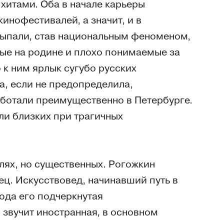
хитами. Оба в начале карьеры
инофестивалей, а значит, и в
выпали, став национальным феноменом,
ые на родине и плохо понимаемые за
 к ним ярлык сугубо русских
, если не предопределила,
аботали преимущественно в Петербурге.
ли близких при трагичных
лях, но существенных. Рогожкин
ец. Искусствовед, начинавший путь в
юда его подчеркнутая
о звучит иностранная, в основном