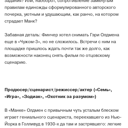
задания? Или, наоборот, сопротивление замкнутым
правилам единожды сформулированного авторского
почерка, уютным и удушающим, как ранчо, на котором
страдает Манк?
Забавная деталь: Финчер хотел снимать Гэри Олдмена
еще в «Чужом-3», но не сложилось. Встречи с ним на
площадке пришлось ждать почти так же долго, как
возможности наконец снять фильм по отцовскому
сценарию.
Продюсер/сценарист/режиссер/актер («Семь»,
«Игра», «Зодиак», «Охотник за разумом»)
В «Манке» Олдмен с привычным чуть усталым блеском
играет гениального сценариста, переехавшего из Нью-
Йорка в Голливуд в 1930-х да там и застрявшего: легкие