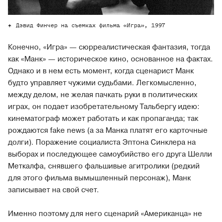
Дэвид Финчер на съемках фильма «Игра», 1997
Конечно, «Игра» — сюрреалистическая фантазия, тогда
как «Манк» — историческое кино, основанное на фактах.
Однако и в нем есть момент, когда сценарист Манк
будто управляет чужими судьбами. Легкомысленно,
между делом, не желая пачкать руки в политических
играх, он подает изобретательному Тальбергу идею:
кинематограф может работать и как пропаганда; так
рождаются fake news (а за Манка платят его карточные
долги). Поражение социалиста Эптона Синклера на
выборах и последующее самоубийство его друга Шелли
Меткалфа, снявшего фальшивые агитролики (редкий
для этого фильма вымышленный персонаж), Манк
записывает на свой счет.
Именно поэтому для него сценарий «Американца» не