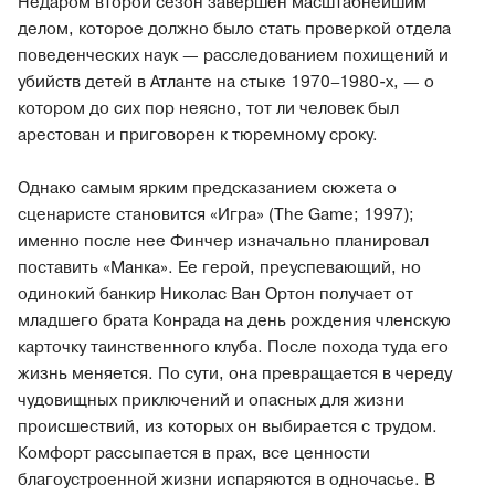
Недаром второй сезон завершен масштабнейшим
делом, которое должно было стать проверкой отдела
поведенческих наук — расследованием похищений и
убийств детей в Атланте на стыке 1970–1980-х, — о
котором до сих пор неясно, тот ли человек был
арестован и приговорен к тюремному сроку.
Однако самым ярким предсказанием сюжета о
сценаристе становится «Игра» (The Game; 1997);
именно после нее Финчер изначально планировал
поставить «Манка». Ее герой, преуспевающий, но
одинокий банкир Николас Ван Ортон получает от
младшего брата Конрада на день рождения членскую
карточку таинственного клуба. После похода туда его
жизнь меняется. По сути, она превращается в череду
чудовищных приключений и опасных для жизни
происшествий, из которых он выбирается с трудом.
Комфорт рассыпается в прах, все ценности
благоустроенной жизни испаряются в одночасье. В