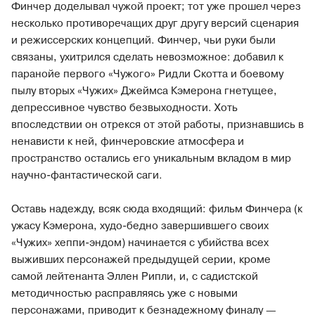
Финчер доделывал чужой проект; тот уже прошел через
несколько противоречащих друг другу версий сценария
и режиссерских концепций. Финчер, чьи руки были
связаны, ухитрился сделать невозможное: добавил к
паранойе первого «Чужого» Ридли Скотта и боевому
пылу вторых «Чужих» Джеймса Кэмерона гнетущее,
депрессивное чувство безвыходности. Хоть
впоследствии он отрекся от этой работы, признавшись в
ненависти к ней, финчеровские атмосфера и
пространство остались его уникальным вкладом в мир
научно-фантастической саги.
Оставь надежду, всяк сюда входящий: фильм Финчера (к
ужасу Кэмерона, худо-бедно завершившего своих
«Чужих» хеппи-эндом) начинается с убийства всех
выживших персонажей предыдущей серии, кроме
самой лейтенанта Эллен Рипли, и, с садистской
методичностью расправляясь уже с новыми
персонажами, приводит к безнадежному финалу —