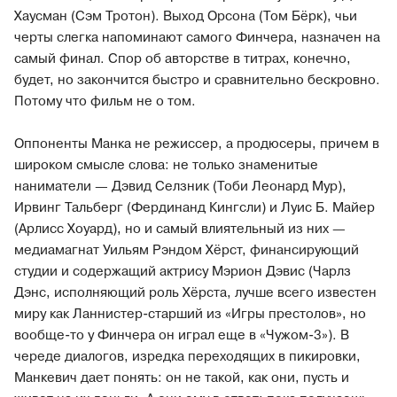
Хаусман (Сэм Тротон). Выход Орсона (Том Бёрк), чьи
черты слегка напоминают самого Финчера, назначен на
самый финал. Спор об авторстве в титрах, конечно,
будет, но закончится быстро и сравнительно бескровно.
Потому что фильм не о том.
Оппоненты Манка не режиссер, а продюсеры, причем в
широком смысле слова: не только знаменитые
наниматели — Дэвид Селзник (Тоби Леонард Мур),
Ирвинг Тальберг (Фердинанд Кингсли) и Луис Б. Майер
(Арлисс Хоуард), но и самый влиятельный из них —
медиамагнат Уильям Рэндом Хёрст, финансирующий
студии и содержащий актрису Мэрион Дэвис (Чарлз
Дэнс, исполняющий роль Хёрста, лучше всего известен
миру как Ланнистер-старший из «Игры престолов», но
вообще-то у Финчера он играл еще в «Чужом-3»). В
череде диалогов, изредка переходящих в пикировки,
Манкевич дает понять: он не такой, как они, пусть и