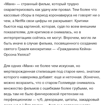
«Манк» — странный фильм, который трудно
охарактеризовать как удачу или провал. Тем более что
кассовые сборы в период коронавируса не говорят ни о
чем, а Netflix свои цифры не раскрывает. Критики
бьются над картиной, которая, судя по всем внешним
показателям, для критиков и снималась, но в
интерпретациях сойтись не могут. Впрочем, могло ли
быть иначе в случае фильма, посвященного созданию
святого Грааля кинокритики — «Гражданина Кейна»
Орсона Уэллса?
Для одних «Манк» не более чем искусная, но
мертворожденная стилизация под старое кино, знатоки
которого наверняка добавят: еще и неточная. (Конечно,
можно возразить, что о старом Голливуде снималось
множество фильмов с ошибками более грубыми, но
ведь там не было финчеровской претензии на
перфекционизм — ч/б, декорации, цитаты, закадровый