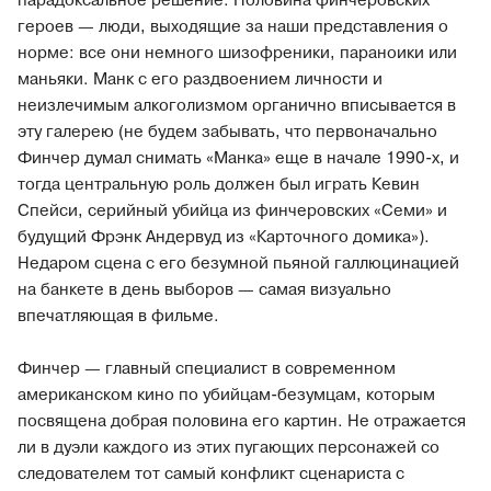
парадоксальное решение. Половина финчеровских
героев — люди, выходящие за наши представления о
норме: все они немного шизофреники, параноики или
маньяки. Манк с его раздвоением личности и
неизлечимым алкоголизмом органично вписывается в
эту галерею (не будем забывать, что первоначально
Финчер думал снимать «Манка» еще в начале 1990-х, и
тогда центральную роль должен был играть Кевин
Спейси, серийный убийца из финчеровских «Семи» и
будущий Фрэнк Андервуд из «Карточного домика»).
Недаром сцена с его безумной пьяной галлюцинацией
на банкете в день выборов — самая визуально
впечатляющая в фильме.
Финчер — главный специалист в современном
американском кино по убийцам-безумцам, которым
посвящена добрая половина его картин. Не отражается
ли в дуэли каждого из этих пугающих персонажей со
следователем тот самый конфликт сценариста с