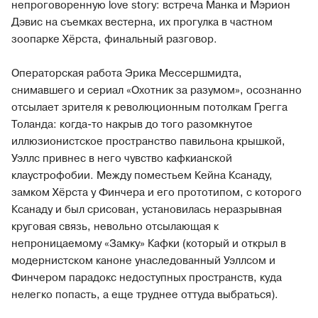
непроговоренную love story: встреча Манка и Мэрион
Дэвис на съемках вестерна, их прогулка в частном
зоопарке Хёрста, финальный разговор.
Операторская работа Эрика Мессершмидта,
снимавшего и сериал «Охотник за разумом», осознанно
отсылает зрителя к революционным потолкам Грегга
Толанда: когда-то накрыв до того разомкнутое
иллюзионистское пространство павильона крышкой,
Уэллс привнес в него чувство кафкианской
клаустрофобии. Между поместьем Кейна Ксанаду,
замком Хёрста у Финчера и его прототипом, с которого
Ксанаду и был срисован, установилась неразрывная
круговая связь, невольно отсылающая к
непроницаемому «Замку» Кафки (который и открыл в
модернистском каноне унаследованный Уэллсом и
Финчером парадокс недоступных пространств, куда
нелегко попасть, а еще труднее оттуда выбраться).