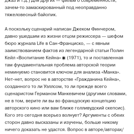
джаз и т.д.) Для других — фильм о современности,
зачем-то замаскированный под неоправданно
тяжеловесный байопик.
А поскольку сценарий написан Джеком Финчером,
давно ушедшим из жизни отцом режиссера — шефом
бюро журнала Life в Сан-Франциско, — с явным
заимствованием фактов из легендарной статьи Полин
Кейл «Воспитание
Кейна»
(1971), то и поставленная
там фундаментальная проблема авторской теории
неминуемо становится ключом для анализа «Манка».
Нет-нет, вопрос не в авторстве «Гражданина Кейна»,
созданного то ли Уэллсом, то ли прежде всего
сценаристом Германом Манкевичем (другими словами,
не в том, верите ли вы во французскую концепцию
авторского кино или вам ближе голливудский скепсис).
Кого это сегодня всерьез волнует? Аргументы с обеих
сторон давно высказаны и изучены, больше никому
ничего доказать не удастся. Вопрос в авторе/авторах/