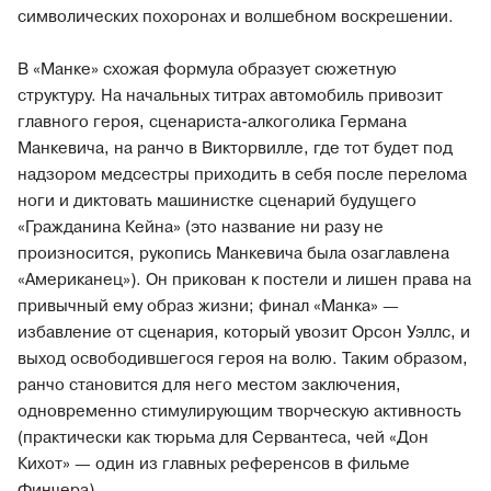
символических похоронах и волшебном воскрешении.
В «Манке» схожая формула образует сюжетную
структуру. На начальных титрах автомобиль привозит
главного героя, сценариста-алкоголика Германа
Манкевича, на ранчо в Викторвилле, где тот будет под
надзором медсестры приходить в себя после перелома
ноги и диктовать машинистке сценарий будущего
«Гражданина Кейна» (это название ни разу не
произносится, рукопись Манкевича была озаглавлена
«Американец»). Он прикован к постели и лишен права на
привычный ему образ жизни; финал «Манка» —
избавление от сценария, который увозит Орсон Уэллс, и
выход освободившегося героя на волю. Таким образом,
ранчо становится для него местом заключения,
одновременно стимулирующим творческую активность
(практически как тюрьма для Сервантеса, чей «Дон
Кихот» — один из главных референсов в фильме
Финчера).