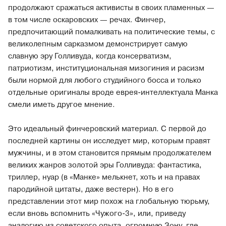
продолжают сражаться активисты в своих пламенных —
в том числе оскаровских — речах. Финчер,
предпочитающий помалкивать на политические темы, с
великолепным сарказмом демонстрирует самую
славную эру Голливуда, когда консерватизм,
патриотизм, институциональная мизогиния и расизм
были нормой для любого студийного босса и только
отдельные оригиналы вроде еврея-интеллектуала Манка
смели иметь другое мнение.
Это идеальный финчеровский материал. С первой до
последней картины он исследует мир, которым правят
мужчины, и в этом становится прямым продолжателем
великих жанров золотой эры Голливуда: фантастика,
триллер, нуар (в «Манке» мелькнет, хоть и на правах
пародийной цитаты, даже вестерн). Но в его
представлении этот мир похож на глобальную тюрьму,
если вновь вспомнить «Чужого-3», или, приведу
аналогию из советского опыта, огромную Зону, где