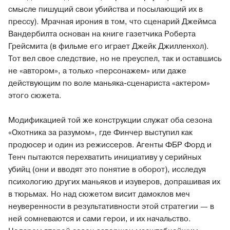
смысле пишущий свои убийства и посылающий их в
прессу). Мрачная ирония в том, что сценарий Джеймса
Вандербилта основан на книге газетчика Роберта
Грейсмита (в фильме его играет Джейк Джилленхол).
Тот вел свое следствие, но не преуспел, так и оставшись
не «автором», а только «персонажем» или даже
действующим по воле маньяка-сценариста «актером»
этого сюжета.
Модификацией той же конструкции служат оба сезона
«Охотника за разумом», где Финчер выступил как
продюсер и один из режиссеров. Агенты ФБР Форд и
Тенч пытаются перехватить инициативу у серийных
убийц (они и вводят это понятие в оборот), исследуя
психологию других маньяков и изуверов, допрашивая их
в тюрьмах. Но над сюжетом висит дамоклов меч
неуверенности в результативности этой стратегии — в
ней сомневаются и сами герои, и их начальство.