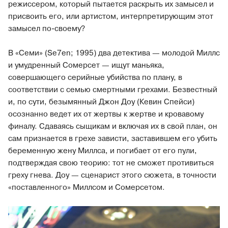
режиссером, который пытается раскрыть их замысел и
присвоить его, или артистом, интерпретирующим этот
замысел по-своему?
В «Семи» (Se7en; 1995) два детектива — молодой Миллс
и умудренный Сомерсет — ищут маньяка,
совершающего серийные убийства по плану, в
соответствии с семью смертными грехами. Безвестный
и, по сути, безымянный Джон Доу (Кевин Спейси)
осознанно ведет их от жертвы к жертве и кровавому
финалу. Сдаваясь сыщикам и включая их в свой план, он
сам признается в грехе зависти, заставившем его убить
беременную жену Миллса, и погибает от его пули,
подтверждая свою теорию: тот не сможет противиться
греху гнева. Доу — сценарист этого сюжета, в точности
«поставленного» Миллсом и Сомерсетом.