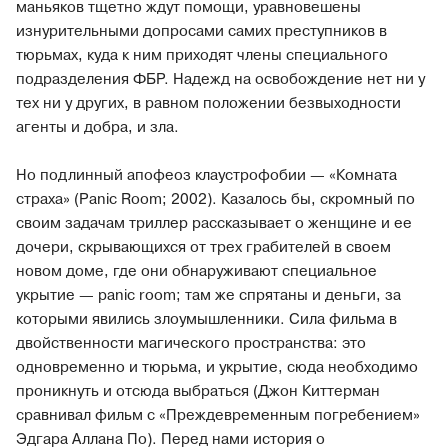
маньяков тщетно ждут помощи, уравновешены
изнурительными допросами самих преступников в
тюрьмах, куда к ним приходят члены специального
подразделения ФБР. Надежд на освобождение нет ни у
тех ни у других, в равном положении безвыходности
агенты и добра, и зла.
Но подлинный апофеоз клаустрофобии — «Комната
страха» (Panic Room; 2002). Казалось бы, скромный по
своим задачам триллер рассказывает о женщине и ее
дочери, скрывающихся от трех грабителей в своем
новом доме, где они обнаруживают специальное
укрытие — panic room; там же спрятаны и деньги, за
которыми явились злоумышленники. Сила фильма в
двойственности магического пространства: это
одновременно и тюрьма, и укрытие, сюда необходимо
проникнуть и отсюда выбраться (Джон Киттерман
сравнивал фильм с «Преждевременным погребением»
Эдгара Аллана По). Перед нами история о