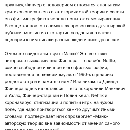
практику, Финчер с недоверием относится к попыткам
критиков описать его в категориях этой теории и свести
его фильмографию к череде попыток самовыражения.
В конце концов, он снимает жанровое кино для широкой
публики, многие из его картин созданы «на заказ»,
сценарии к ним писали разные люди и никогда он сам.
О чем же свидетельствует «Манк»? Это все-таки
авторское высказывание Финчера — спасибо Netflix, —
самое свободное и личное в его фильмографии,
поставленное по лелеемому аж с 1990-х сценарию
родного отца и в память о нем? Или никакого Дэвида
Финчера здесь не осталось — его похоронили Манкевич
и Уэллс, Финчер-старший и Полин Кейл, Netflix и
коронавирус, стилизации и попытки игры на чужом
поле, где надо притворяться кем-то другим? Иными
словами, подтверждает или опровергает «Манк»
авторскую теорию вне зависимости от мнения самого