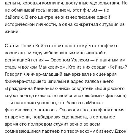
деньги, хорошая компания, доступные удовольствия. Но
не обманывайтесь названием, этот фильм — не
байопик. В его центре не жизнеописание одной
исторической личности, а одна конкретная ситуация из
жизни.
Статья Полин Кейл готовит нас к тому, что конфликт
возникнет между избалованным мальчишкой с
репутацией гения — Орсоном Уэллсом — и нанятым им
старым волком Манкевичем. Кто из них создал «Кейна»?
Говорят, Финчер-младший вычеркивал из сценария
Финчера-старшего шпильки в адрес Уэллса (чьего
«Гражданина Кейна» как-никак создатель «Бойцовского
клуба» всегда включал в свой список любимых фильмов)
— и настолько успешно, что Уэллса в «Манке»
фактически не осталось. Он звонит по телефону время
от времени, подбадривая сценариста, в остальное
время его полпредом служит вечно во всем
сомневающийся партнер по творческому бизнесу Джон