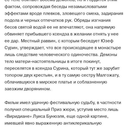
фактом, сопровождая беседы незамысловатыми
эффектами вроде плевков, зловещего смеха, задирания
подола и черных отпечатков рук. Обряды изгнания
бесов святой водой ее не впечатляют, она напрямую
обвиняет прибывшего ксендза в желании отнять у нее
ее дар. Местный раввин, с которым беседует Юзеф
Сурин, утверждает, что все происходящее в монастыре
лишь следствие человеческого одиночества. Демоны
тело матери-настоятельницы в итоге покинут,
переселятся в ксендза Сурина, который тут же зарубит
топором двух крестьян, и в ту самую сестру Малгожату,
облачившуюся в мирское платье и соблазненную
заезжим дворянином.
Фильм имел удачную фестивальную судьбу, в частности
получил специальный Приз жюри, уступив место лишь
«Виридиане» Луиса Бунюэля, еще одной картине,
имевшей явно выраженную антиклерикальную