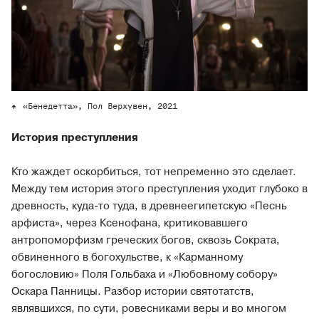
«Бенедетта», Пол Верхувен, 2021
История преступления
Кто жаждет оскорбиться, тот непременно это сделает.
Между тем история этого преступления уходит глубоко в
древность, куда-то туда, в древнеегипетскую «Песнь
арфиста», через Ксенофана, критиковавшего
антропоморфизм греческих богов, сквозь Сократа,
обвиненного в богохульстве, к «Карманному
богословию» Поля Гольбаха и «Любовному собору»
Оскара Панницы. Разбор истории святотатств,
являвшихся, по сути, ровесниками веры и во многом