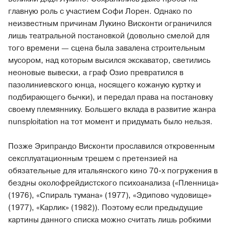
главную роль с участием Софи Лорен. Однако по
неизвестным причинам Лукино Висконти ограничился
лишь театральной постановкой (довольно смелой для
того времени — сцена была завалена строительным
мусором, над которым высился экскаватор, светились
неоновые вывески, а граф Озио превратился в
пазолиниевского юнца, носящего кожаную куртку и
подбирающего бычки), и передал права на постановку
своему племяннику. Большего вклада в развитие жанра
nunsploitation на тот момент и придумать было нельзя.
Позже Эрипрандо Висконти прославился откровенным
сексплуатационным трешем с претензией на
обязательные для итальянского кино 70-х погружения в
бездны околофрейдистского психоанализа («Пленница»
(1976), «Спираль тумана» (1977), «Эдипово чудовище»
(1977), «Карлик» (1982)). Поэтому если предыдущие
картины данного списка можно считать лишь робкими