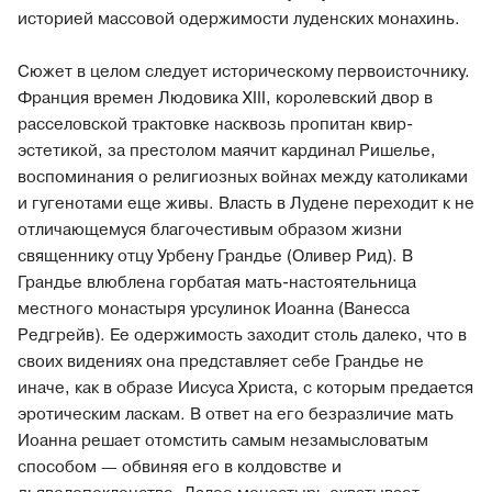
историей массовой одержимости луденских монахинь.
Сюжет в целом следует историческому первоисточнику.
Франция времен Людовика XIII, королевский двор в
расселовской трактовке насквозь пропитан квир-
эстетикой, за престолом маячит кардинал Ришелье,
воспоминания о религиозных войнах между католиками
и гугенотами еще живы. Власть в Лудене переходит к не
отличающемуся благочестивым образом жизни
священнику отцу Урбену Грандье (Оливер Рид). В
Грандье влюблена горбатая мать-настоятельница
местного монастыря урсулинок Иоанна (Ванесса
Редгрейв). Ее одержимость заходит столь далеко, что в
своих видениях она представляет себе Грандье не
иначе, как в образе Иисуса Христа, с которым предается
эротическим ласкам. В ответ на его безразличие мать
Иоанна решает отомстить самым незамысловатым
способом — обвиняя его в колдовстве и