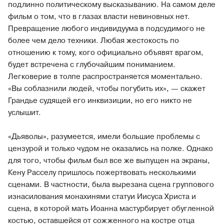
подлинно политическому высказыванию. На самом деле
фильм о том, что в глазах власти невиновных нет.
Превращение любого индивидуума в подсудимого не
более чем дело техники. Любая жестокость по
отношению к тому, кого официально объявят врагом,
будет встречена с глубочайшим пониманием.
Легковерие в толпе распространяется моментально.
«Вы соблазнили людей, чтобы погубить их», — скажет
Грандье судящей его инквизиции, но его никто не
услышит.
«Дьяволы», разумеется, имели большие проблемы с
цензурой и только чудом не оказались на полке. Однако
для того, чтобы фильм был все же выпущен на экраны,
Кену Расселу пришлось пожертвовать несколькими
сценами. В частности, была вырезана сцена группового
изнасилования монахинями статуи Иисуса Христа и
сцена, в которой мать Иоанна мастурбирует обугленной
костью, оставшейся от сожженного на костре отца