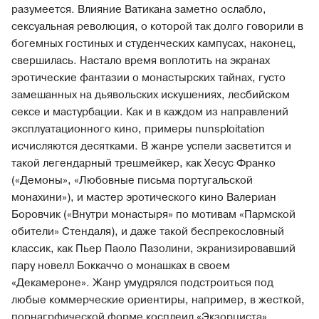
разумеется. Влияние Ватикана заметно ослабло,
сексуальная революция, о которой так долго говорили в
богемных гостиных и студенческих кампусах, наконец,
свершилась. Настало время воплотить на экранах
эротические фантазии о монастырских тайнах, густо
замешанных на дьявольских искушениях, лесбийском
сексе и мастурбации. Как и в каждом из направлений
эксплуатационного кино, примеры nunsploitation
исчисляются десятками. В жанре успели засветится и
такой легендарный трешмейкер, как Хесус Франко
(«Демоны», «Любовные письма португальской
монахини»), и мастер эротического кино Валериан
Боровчик («Внутри монастыря» по мотивам «Пармской
обители» Стендаля), и даже такой беспрекословный
классик, как Пьер Паоло Пазолини, экранизировавший
пару новелл Боккаччо о монашках в своем
«Декамероне». Жанр умудрялся подстроиться под
любые коммерческие ориентиры, например, в жесткой,
порнагрфической форме косплеил «Экзорциста»