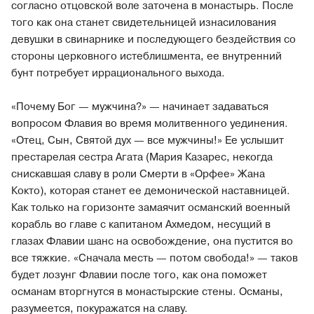
согласно отцовской воле заточена в монастырь. После
того как она станет свидетельницей изнасилования
девушки в свинарнике и последующего бездействия со
стороны церковного истеблишмента, ее внутренний
бунт потребует иррационального выхода.
«Почему Бог — мужчина?» — начинает задаваться
вопросом Флавия во время молитвенного уединения.
«Отец, Сын, Святой дух — все мужчины!» Ее услышит
престарелая сестра Агата (Мария Казарес, некогда
снискавшая славу в роли Смерти в «Орфее» Жана
Кокто), которая станет ее демонической наставницей.
Как только на горизонте замаячит османский военный
корабль во главе с капитаном Ахмедом, несущий в
глазах Флавии шанс на освобождение, она пустится во
все тяжкие. «Сначала месть — потом свобода!» — таков
будет лозунг Флавии после того, как она поможет
османам вторгнутся в монастырские стены. Османы,
разумеется, покуражатся на славу.