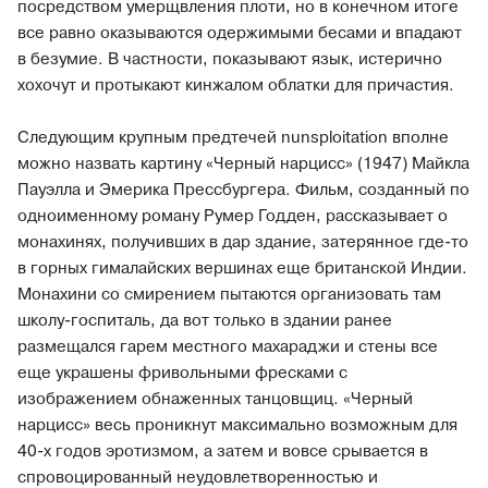
посредством умерщвления плоти, но в конечном итоге
все равно оказываются одержимыми бесами и впадают
в безумие. В частности, показывают язык, истерично
хохочут и протыкают кинжалом облатки для причастия.
Следующим крупным предтечей nunsploitation вполне
можно назвать картину «Черный нарцисс» (1947) Майкла
Пауэлла и Эмерика Прессбургера. Фильм, созданный по
одноименному роману Румер Годден, рассказывает о
монахинях, получивших в дар здание, затерянное где-то
в горных гималайских вершинах еще британской Индии.
Монахини со смирением пытаются организовать там
школу-госпиталь, да вот только в здании ранее
размещался гарем местного махараджи и стены все
еще украшены фривольными фресками с
изображением обнаженных танцовщиц. «Черный
нарцисс» весь проникнут максимально возможным для
40-х годов эротизмом, а затем и вовсе срывается в
спровоцированный неудовлетворенностью и