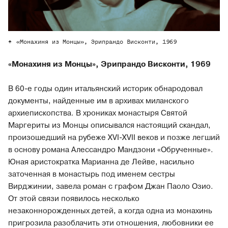
«Монахиня из Монцы», Эрипрандо Висконти, 1969
«Монахиня из Монцы», Эрипрандо Висконти, 1969
В 60-е годы один итальянский историк обнародовал
документы, найденные им в архивах миланского
архиепископства. В хрониках монастыря Святой
Маргериты из Монцы описывался настоящий скандал,
произошедший на рубеже XVI-XVII веков и позже легший
в основу романа Алессандро Мандзони «Обрученные».
Юная аристократка Марианна де Лейве, насильно
заточенная в монастырь под именем сестры
Вирджинии, завела роман с графом Джан Паоло Озио.
От этой связи появилось несколько
незаконнорожденных детей, а когда одна из монахинь
пригрозила разоблачить эти отношения, любовники ее