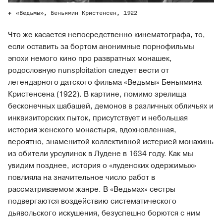
«Ведьмы», Беньямин Кристенсен, 1922
Что же касается непосредственно кинематографа, то,
если оставить за бортом анонимные порнофильмы
эпохи немого кино про развратных монашек,
родословную nunsploitation следует вести от
легендарного датского фильма «Ведьмы» Беньямина
Кристенсена (1922). В картине, помимо зрелища
бесконечных шабашей, демонов в различных обличьях и
инквизиторских пыток, присутствует и небольшая
история женского монастыря, вдохновленная,
вероятно, знаменитой коллективной истерией монахинь
из обители урсулинок в Лудене в 1634 году. Как мы
увидим позднее, история о «луденских одержимых»
повлияла на значительное число работ в
рассматриваемом жанре. В «Ведьмах» сестры
подвергаются воздействию систематического
дьявольского искушения, безуспешно борются с ним