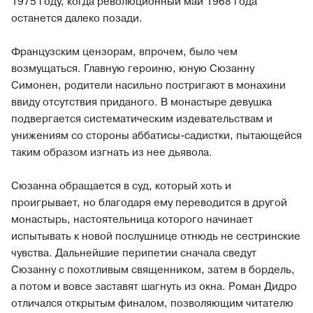
1975 году, когда революционный май 1968 года
останется далеко позади.
Французским цензорам, впрочем, было чем
возмущаться. Главную героиню, юную Сюзанну
Симонен, родители насильно постригают в монахини
ввиду отсутствия приданого. В монастыре девушка
подвергается систематическим издевательствам и
унижениям со стороны аббатисы-садистки, пытающейся
таким образом изгнать из нее дьявола.
Сюзанна обращается в суд, который хоть и
проигрывает, но благодаря ему переводится в другой
монастырь, настоятельница которого начинает
испытывать к новой послушнице отнюдь не сестринские
чувства. Дальнейшие перипетии сначала сведут
Сюзанну с похотливым священником, затем в бордель,
а потом и вовсе заставят шагнуть из окна. Роман Дидро
отличался открытым финалом, позволяющим читателю