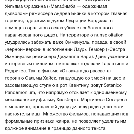
Уильяма Фридкина («Малабимба — одержимая
дьяволом» режиссера Андреа Бьянки в котором главная
героиня, одержимая духом Лукреции Борджиа, с
помощью орального секса убивает собственного
парализованного дядю). На территорию nunsploitation
умудрилась забежать даже Эммануэль, правда, в своей
«черной» версии в исполнении Лауры Гемсер («Сестра
Эммануэль» режиссера Джузеппе Вари). Дань уважения
интересным фильмам о монашках отдавали Тарантино и
Родригес. Так, в фильме «От заката до рассвета»
героиню Сальмы Хайек, танцующую со змеей на шее и
засовывающую ступню в рот Квентину, зовут Satanico
Pandemonium, что напрямую отсылает к одноименному
мексиканскому фильму Хильберто Мартинеса Солареса
о монахине, продавшей душу дьяволу ради должности
настоятельницы. Множество фильмов, попадающих под
формальные признаки жанра, не позволяет уделить им
должное внимание в границах данного текста.