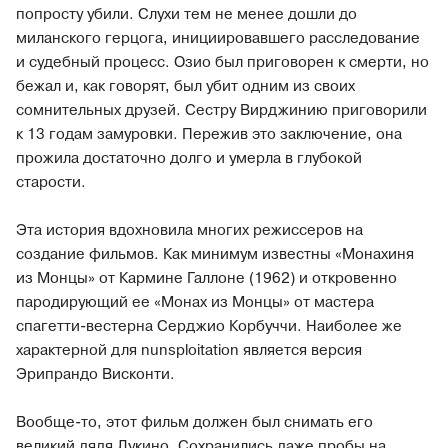
попросту убили. Слухи тем не менее дошли до
миланского герцога, инициировавшего расследование
и судебный процесс. Озио был приговорен к смерти, но
бежал и, как говорят, был убит одним из своих
сомнительных друзей. Сестру Вирджинию приговорили
к 13 годам замуровки. Пережив это заключение, она
прожила достаточно долго и умерла в глубокой
старости.
Эта история вдохновила многих режиссеров на
создание фильмов. Как минимум известны «Монахиня
из Монцы» от Кармине Галлоне (1962) и откровенно
пародирующий ее «Монах из Монцы» от мастера
спагетти-вестерна Серджио Корбуччи. Наиболее же
характерной для nunsploitation является версия
Эрипрандо Висконти.
Вообще-то, этот фильм должен был снимать его
великий дядя Лукино. Сохранились даже пробы на