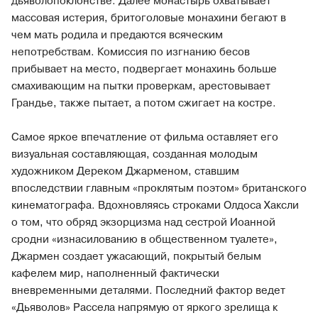
дьяволопоклонстве. Далее монастырь охватывает
массовая истерия, бритоголовые монахини бегают в
чем мать родила и предаются всяческим
непотребствам. Комиссия по изгнанию бесов
прибывает на место, подвергает монахинь больше
смахивающим на пытки проверкам, арестовывает
Грандье, также пытает, а потом сжигает на костре.
Самое яркое впечатление от фильма оставляет его
визуальная составляющая, созданная молодым
художником Дереком Джарменом, ставшим
впоследствии главным «проклятым поэтом» британского
кинематографа. Вдохновляясь строками Олдоса Хаксли
о том, что обряд экзорцизма над сестрой Иоанной
сродни «изнасилованию в общественном туалете»,
Джармен создает ужасающий, покрытый белым
кафелем мир, наполненный фактически
вневременными деталями. Последний фактор ведет
«Дьяволов» Рассела напрямую от яркого зрелища к