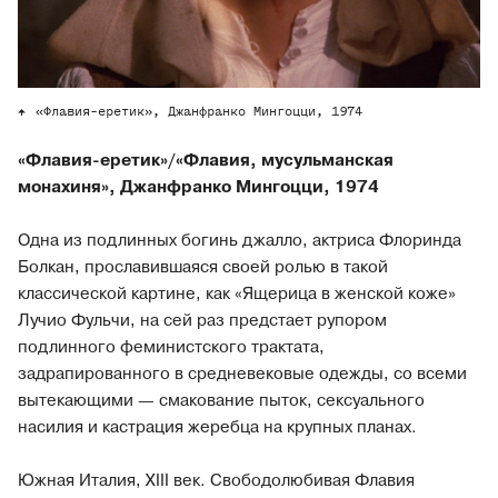
«Флавия-еретик», Джанфранко Мингоцци, 1974
«Флавия-еретик»/«Флавия, мусульманская
монахиня», Джанфранко Мингоцци, 1974
Одна из подлинных богинь джалло, актриса Флоринда
Болкан, прославившаяся своей ролью в такой
классической картине, как «Ящерица в женской коже»
Лучио Фульчи, на сей раз предстает рупором
подлинного феминистского трактата,
задрапированного в средневековые одежды, со всеми
вытекающими — смакование пыток, сексуального
насилия и кастрация жеребца на крупных планах.
Южная Италия, XIII век. Свободолюбивая Флавия