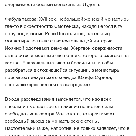
одержимости бесами монахинь из Лудена.
Фабула такова: XVII век, небольшой женский монастырь
где-то в окрестностях Смоленска, находящегося в ту
пору под властью Речи Посполитой, насельниц
монастыря во главе с настоятельницей матерью
Иоанной одолевают демоны. Жертвой одержимости
становится и местный священник, которого сжигают на
костре. Епархиальные власти бессильны, и дабы
разобраться в сложившейся ситуации, в монастырь
присылают иезуитского ксендза Юзефа Сурина,
специализирующегося на экзорцизме.
В ходе расследования выясняется, что изо всех
насельниц монастыря от влияния нечистой силы
свободна лишь сестра Малгожата, которая имеет
свободный выход за монастырские стены.
Настоятельница же, напротив, не только заявляет, что в
ее теле обитают восемь демонов, но и гордится этим