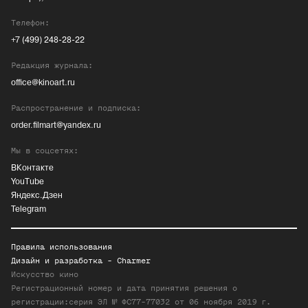
Телефон:
+7 (499) 248-28-22
Редакция журнала:
office@kinoart.ru
Распространение и подписка:
order.filmart@yandex.ru
Мы в соцсетях:
ВКонтакте
YouTube
Яндекс.Дзен
Telegram
Правила использования
Дизайн и разработка -
Charmer
Искусство кино
Регистрационный номер и дата принятия решения о
регистрации:серия ЭЛ № ФС77-77032 от 06 ноября 2019 г.