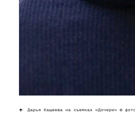
Дарья Кащеева на съемках «Дочери» © фот