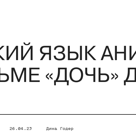
КИЙ ЯЗЫК АН
МЕ «ДОЧЬ» 
26.04.23
Дина Годер