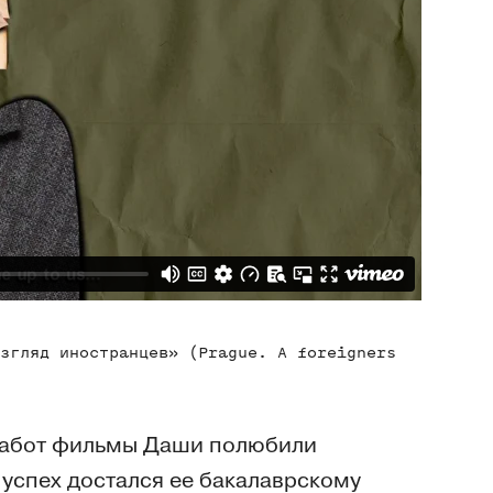
згляд иностранцев» (Prague. A foreigners
х работ фильмы Даши полюбили
 успех достался ее бакалаврскому