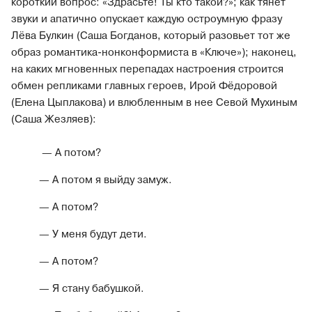
короткий вопрос: «Здрасьте! Ты кто такой?»; как тянет
звуки и апатично опускает каждую остроумную фразу
Лёва Булкин (Саша Богданов, который разовьет тот же
образ романтика-нонконформиста в «Ключе»); наконец,
на каких мгновенных перепадах настроения строится
обмен репликами главных героев, Ирой Фёдоровой
(Елена Цыплакова) и влюбленным в нее Севой Мухиным
(Саша Жезляев):
— А потом?
— А потом я выйду замуж.
— А потом?
— У меня будут дети.
— А потом?
— Я стану бабушкой.