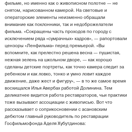
фильме, но именно как о живописном полотне — не
снятом, нарисованном камерой. На световые и
операторские элементы неизменно обращали
внимание как поклонники, так и недоброжелатели
фильма. «Сокращены часть проходов по городу с
исключением ряда «сумрачных» кадров», — рапортовали
цензоры «Ленфильма» перед премьерой. «Вы
вспомните, как прелестно решена весна — пушистая,
нежная зелень на школьном дворе, — как хорошо
сделаны детские портреты, как точно камера следит за
ребенком и как ловко, тонко и умно ловит каждое
движение, даже жест и фигуру», — в то же самое время
восхищался Илья Авербах работой Долинина. Тем
деликатнее видится работа реставраторов, чьи практики
тоже вызывают ассоциации с живописью. Вот что
рассказывает о соприкосновении с асановским
дебютом главный руководитель по реставрации
Госфильмофонда Аделя Хубутдинова: