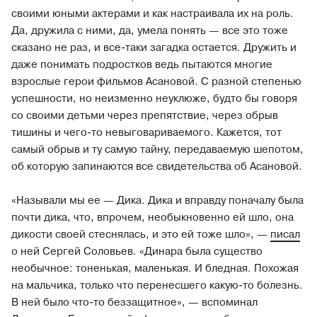
своими юными актерами и как настраивала их на роль.
Да, дружила с ними, да, умела понять — все это тоже
сказано не раз, и все-таки загадка остается. Дружить и
даже понимать подростков ведь пытаются многие
взрослые герои фильмов Асановой. С разной степенью
успешности, но неизменно неуклюже, будто бы говоря
со своими детьми через препятствие, через обрыв
тишины и чего-то невыговариваемого. Кажется, тот
самый обрыв и ту самую тайну, передаваемую шепотом,
об которую запинаются все свидетельства об Асановой.
«Называли мы ее — Дика. Дика и вправду поначалу была
почти дика, что, впрочем, необыкновенно ей шло, она
дикости своей стеснялась, и это ей тоже шло», —
писал
о ней Сергей Соловьев. «Динара была существо
необычное: тоненькая, маленькая. И бледная. Похожая
на мальчика, только что перенесшего какую-то болезнь.
В ней было что-то беззащитное», — вспоминал