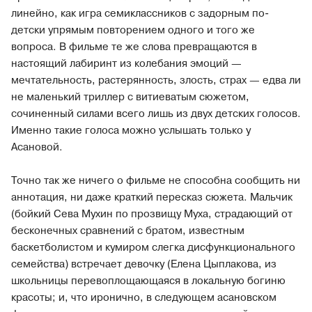
линейно, как игра семиклассников с задорным по-
детски упрямым повторением одного и того же
вопроса. В фильме те же слова превращаются в
настоящий лабиринт из колебания эмоций —
мечтательность, растерянность, злость, страх — едва ли
не маленький триллер с витиеватым сюжетом,
сочиненный силами всего лишь из двух детских голосов.
Именно такие голоса можно услышать только у
Асановой.
Точно так же ничего о фильме не способна сообщить ни
аннотация, ни даже краткий пересказ сюжета. Мальчик
(бойкий Сева Мухин по прозвищу Муха, страдающий от
бесконечных сравнений с братом, известным
баскетболистом и кумиром слегка дисфункционального
семейства) встречает девочку (Елена Цыплакова, из
школьницы перевоплощающаяся в локальную богиню
красоты; и, что иронично, в следующем асановском