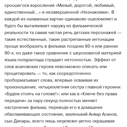
сросшегося взросления «Милый, дорогой, любимый,
единственный...» и незавершенной «Незнакомки». В
каждой из названных картин одинаково ошеломляет и
будто бы выталкивает наружу из фильмической
реальности та самая чистая речь детских персонажей —
такие естественные, такие растрепанные интонации
проще вообразить в фильмах поздних 80-х или ранних
90-х, но даже такое сравнение с шероховатой материей
языка полураспада страдает неточностью. Эффект от
слов асановских героев невозможно описать или
процитировать — то, как сосредоточенно
проборматывает слова, впервые осваивая их
произношение, четырехлетняя сестра главной героини:
«Будем стоять на голове!»; или как в «Ключе без права
передачи» за пару секунд полностью меняет
настроение фильма, переводя его в домашнее
обволакивающее состояние, маленький Анвар Асанов,
сын Динары, всего лишь неуклюже-уютно окрашивая