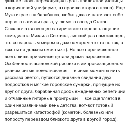
фильме вновь переходящая в роль прилежной ученицы
в коричневой униформе, в героиню второго плана). Еще
Муха играет на барабанах, любит джаз и наживает себе
первого в жизни врага, угрюмого соседа Стакан
Стаканыча (зловещее сатирическое перевоплощение
комедианта Михаила Светина, лишний раз намекающее,
что со взрослым миром и даже юмором что-то не так, а
«скоты не должны смеяться»). Но все перечисленное —
всего лишь привычные детали драмы взросления.
Особенность асановской рисовки в импровизационном
рваном ритме повествования — в иные моменты нить
рассказа рвется, путаются дневные свидания двух
подростков и мягкие городские сумерки, прячущие их
друг от друга, барабанная дробь ежедневных репетиций
и отчаянные гитарные проигрыши — все сцепляется в
один неразличимый день детства, вот-вот готовый
разрешиться катастрофой (кометой, болезнью или
попросту переездом близкого друга в другой город).