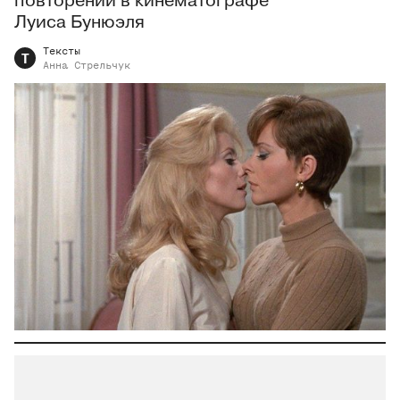
повторении в кинематографе
Луиса Бунюэля
Тексты
Т
Анна
Стрельчук