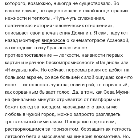
которого, возможно, никогда не существовало. Во
всяком случае, не существовало в такой концентрации
нежности и теплоты. «Чуть-чуть сглаженная,
поэтическая история человеческих отношений», —
описывает свои впечатления Долинин. Я сам, пару лет
назад монтируя
видеоэссе
о кинематографе Асановой,
за исходную точку брал аналогичное
противопоставление — легкости, наивности первых
картин и мрачной бескомпромиссности «Пацанов» или
«Никудышной». Но сейчас, пересматривая ее дебют на
большом экране, со все большей силой ощущаю кое-что
иное — истошность чувства; если и рай, то сорванный,
как сорванным бывает голос. Да, в том, как Сева Мухин
на финальных минутах отрывается от платформы и
бежит вслед за поездом, увозящим его школьную
любовь в чужой город, можно запросто разглядеть
трогательный символизм. Прощание с детством,
растворяющимся за горизонтом, беззащитная легкость
детского бега и массивная машинерия локомотива. Но,