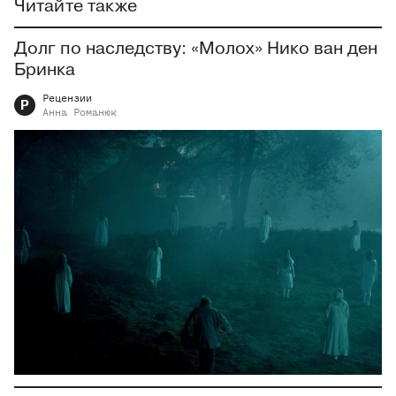
Читайте также
Долг по наследству: «Молох» Нико ван ден
Бринка
Рецензии
Р
Анна
Романюк