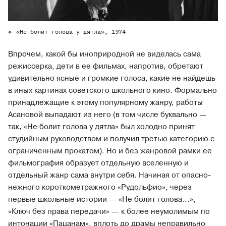
«Не болит голова у дятла», 1974
Впрочем, какой бы иноприродной не виделась сама
режиссерка, дети в ее фильмах, напротив, обретают
удивительно ясные и громкие голоса, какие не найдешь
в иных картинах советского школьного кино. Формально
принадлежащие к этому популярному жанру, работы
Асановой выпадают из него (в том числе буквально —
так, «Не болит голова у дятла» был холодно принят
студийным руководством и получил третью категорию с
ограниченным прокатом). Но и без жанровой рамки ее
фильмография образует отдельную вселенную и
отдельный жанр сама внутри себя. Начиная от опасно-
нежного короткометражного «Рудольфио», через
первые школьные истории — «Не болит голова...»,
«Ключ без права передачи» — к более неумолимым по
интонации «Пацанам», вплоть до драмы неправильно