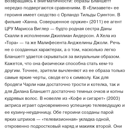
Возвращаясь к энигматичности: образы Бланшетт
нередко подвергаются сравнениям. В «Елизавете» ее
героиня имеет сходство с Орландо Тильды Суинтон. В
фильме «Ханна. Совершенное оружие» (2011) ее агент
ЦРУ Марисса Виглер — будто родная сестра Даны
Скалли в исполнении Джиллиан Андерсон. А Хела из
«Тора» — та же Малифесента Анджелины Джоли. Речь
не о созданных характерах, а о том, насколько легко
Бланшетт удается скрываться за визуальным образом.
Кажется, что она физически способна стать кем-то
другим. Точнее, зрители вычленяют из ее образа только
самые яркие черты, сводя его к символу. Как для
бродяги Чарли нам достаточно трости и котелка, так и
для Дилана Бланшетт достаточно темных очков и копны
кудрявых волос. В новелле из «Кофе и сигарет» (2003)
актриса играет одновременно успешную телеведущую и
ее кузину-неудачницу. Обе героини созданы парой
ярких штрихов — «телевизионная» укладка одной,
откровенно подростковый наряд и макияж второй. Они