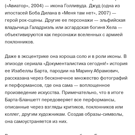
(«Авиатор», 2004) — икона Голливуда. Джуд (одна из
ипостасей Боба Дилана в «Меня там нет», 2007) —
герой рок-сцены. Другие ее персонажи — эльфийская
владычица Галадриэль или асгардская богиня Хела —
объективируются как персонажи вселенных с армией
поклонников.
Даже в эксцентрике она хороша соло и в роли иконы. В
эпизоде сериала «Документалистика сегодня!» история
ее Изабеллы Барта, пародии на Марину Абрамович,
рассказана через бесконечное множество фотографий
и перформансов, где она сама — воплощенное
произведение искусства. Примечательно, что в итоге
Барта-Бланшетт передоверяет все перформансы,
описанные через взгляды критиков, поклонников или
коллег, другим художникам. Создав образы-символы,
она самоустраняется из них.