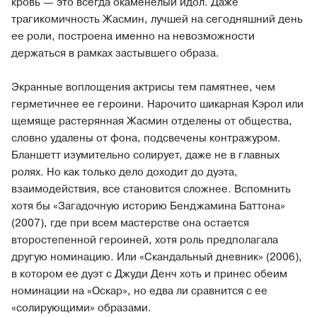
кровь — это всегда окаменелый идол. Даже
трагикомичность Жасмин, лучшей на сегодняшний день
ее роли, построена именно на невозможности
держаться в рамках застывшего образа.
Экранные воплощения актрисы тем памятнее, чем
герметичнее ее героини. Нарочито шикарная Кэрол или
щемяще растерянная Жасмин отделены от общества,
словно удалены от фона, подсвечены контражуром.
Бланшетт изумительно солирует, даже не в главных
ролях. Но как только дело доходит до дуэта,
взаимодействия, все становится сложнее. Вспомнить
хотя бы «Загадочную историю Бенджамина Баттона»
(2007), где при всем мастерстве она остается
второстепенной героиней, хотя роль предполагала
другую номинацию. Или «Скандальный дневник» (2006),
в котором ее дуэт с Джуди Денч хоть и принес обеим
номинации на «Оскар», но едва ли сравнится с ее
«солирующими» образами.