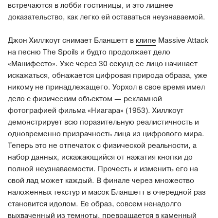
встречаются в лобби гостиницы, и это лишнее
доказательство, как легко ей оставаться неузнаваемой.
Джон Хиллкоут снимает Бланшетт в
клипе
Massive Attack
на песню The Spoils и будто продолжает дело
«Манифесто». Уже через 30 секунд ее лицо начинает
искажаться, обнажается цифровая природа образа, уже
никому не принадлежащего. Уорхол в свое время имел
дело с физическим объектом — рекламной
фотографией фильма «Ниагара» (1953). Хиллкоут
демонстрирует всю поразительную реалистичность и
одновременно призрачность лица из цифрового мира.
Теперь это не отпечаток с физической реальности, а
набор данных, искажающийся от нажатия кнопки до
полной неузнаваемости. Прочесть и изменить его на
свой лад может каждый. В финале через множество
наложенных текстур и масок Бланшетт в очередной раз
становится идолом. Ее образ, совсем ненадолго
выхваченный из темноты, превращается в каменный