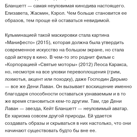
Бланшетт — самая неуловимая кинодива настоящего.
Елизавета, Жасмин, Кэрол. Чем больше становится ее
образов, тем проще ей оставаться невидимой.
Кульминацией такой маскировки стала картина
«Манифесто» (2015), которая должна была утвердить
современное искусство на большом экране, но стала
одой актеру в кино. В чем-то это роднит фильм с
«Корпорацией «Святые моторы» (2012) Леоса Каракса,
но, несмотря на все уловки перевоплощения (грим,
лохмотья, акцент или походку), даже Господин Дерьмо
— все же Дени Лаван. Он вызывает восхищение именно
благодаря способности оставаться узнаваемым и в то
же время становиться кем-то другим. Там, где Дени
Лаван — звезда, Кейт Бланшетт — неуловимый аватар.
Ее харизма совсем другой природы. Ей удается
создавать образы и скрываться в них настолько, что они
начинают существовать будто бы вне ее.