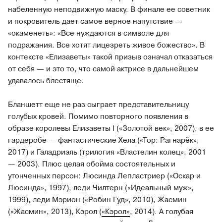
набеленную неподвижную маску. В финале ее советник
и покровитель дает самое верное напутствие —
«окаменеть»: «Все нуждаются в символе для
подражания. Все хотят лицезреть живое божество». В
контексте «Елизаветы» такой призыв означал отказаться
от себя — и это то, что самой актрисе в дальнейшем
удавалось блестяще.
Бланшетт еще не раз сыграет представительницу
голубых кровей. Помимо повторного появления в
образе королевы Елизаветы I («Золотой век», 2007), в ее
гардеробе — фантастические Хела («Тор: Рагнарёк»,
2017) и Галадриэль (трилогия «Властелин колец», 2001
— 2003). Плюс целая обойма состоятельных и
утонченных персон: Люсинда Лепластриер («Оскар и
Люсинда», 1997), леди Чилтерн («Идеальный муж»,
1999), леди Мэрион («Робин Гуд», 2010), Жасмин
(«Жасмин», 2013), Кэрол (
«Кэрол»
, 2014). А голубая