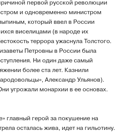
 причиной первой русской революции
истром и одновременно министром
лыпиным, который ввел в России
ихся виселицами (в народе их
естокость террора ужаснула Толстого.
лизаветы Петровны в России была
еступления. Ни один даже самый
яжении более ста лет. Казнили
народовольцы», Александр Ульянов).
Они угрожали монархии в ее основах.
е» главный герой за покушение на
рела осталась жива, идет на гильотину.