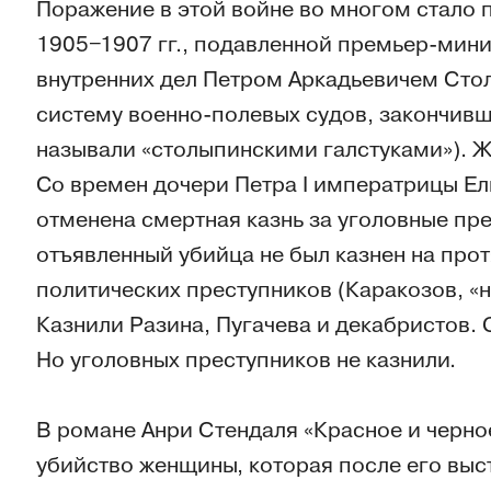
Поражение в этой войне во многом стало
1905‒1907 гг., подавленной премьер-мин
внутренних дел Петром Аркадьевичем Сто
систему военно-полевых судов, закончивш
называли «столыпинскими галстуками»). Ж
Со времен дочери Петра I императрицы Е
отменена смертная казнь за уголовные пр
отъявленный убийца не был казнен на прот
политических преступников (Каракозов, «
Казнили Разина, Пугачева и декабристов. 
Но уголовных преступников не казнили.
В романе Анри Стендаля «Красное и черно
убийство женщины, которая после его выст