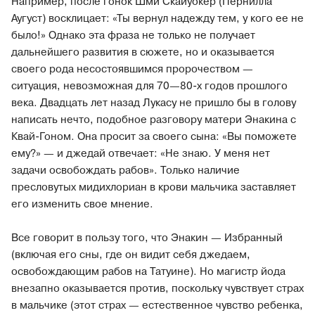
Например, после гонок Шми Скайуокер (Пернилла
Аугуст) восклицает: «Ты вернул надежду тем, у кого ее не
было!» Однако эта фраза не только не получает
дальнейшего развития в сюжете, но и оказывается
своего рода несостоявшимся пророчеством —
ситуация, невозможная для 70—80-х годов прошлого
века. Двадцать лет назад Лукасу не пришло бы в голову
написать нечто, подобное разговору матери Энакина с
Квай-Гоном. Она просит за своего сына: «Вы поможете
ему?» — и джедай отвечает: «Не знаю. У меня нет
задачи освобождать рабов». Только наличие
пресловутых мидихлориан в крови мальчика заставляет
его изменить свое мнение.
Все говорит в пользу того, что Энакин — Избранный
(включая его сны, где он видит себя джедаем,
освобождающим рабов на Татуине). Но магистр йода
внезапно оказывается против, поскольку чувствует страх
в мальчике (этот страх — естественное чувство ребенка,