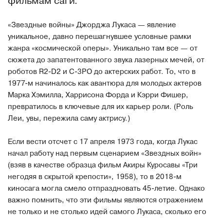
фильмам саги.
«Звездные войны» Джорджа Лукаса — явление
уникальное, давно перешагнувшее условные рамки
жанра «космической оперы». Уникально там все — от
сюжета до запатентованного звука лазерных мечей, от
роботов R2-D2 и С-3PO до актерских работ. То, что в
1977-м начиналось как авантюра для молодых актеров
Марка Хэмилла, Харрисона Форда и Кэрри Фишер,
превратилось в ключевые для их карьер роли. (Роль
Леи, увы, пережила саму актрису.)
Если вести отсчет с 17 апреля 1973 года, когда Лукас
начал работу над первым сценарием «Звездных войн»
(взяв в качестве образца фильм Акиры Куросавы «Три
негодяя в скрытой крепости», 1958), то в 2018-м
киносага могла смело отпраздновать 45-летие. Однако
важно помнить, что эти фильмы являются отражением
не только и не столько идей самого Лукаса, сколько его