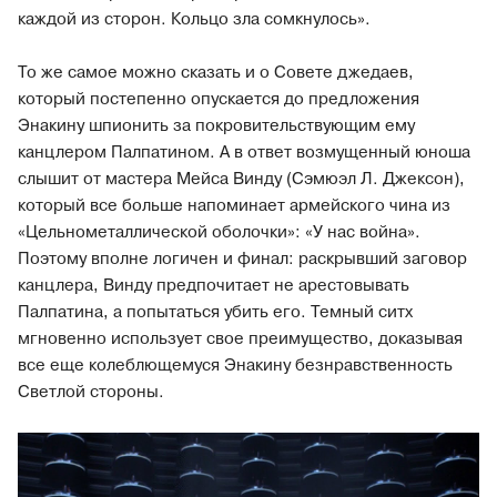
каждой из сторон. Кольцо зла сомкнулось».
То же самое можно сказать и о Совете джедаев,
который постепенно опускается до предложения
Энакину шпионить за покровительствующим ему
канцлером Палпатином. А в ответ возмущенный юноша
слышит от мастера Мейса Винду (Сэмюэл Л. Джексон),
который все больше напоминает армейского чина из
«Цельнометаллической оболочки»: «У нас война».
Поэтому вполне логичен и финал: раскрывший заговор
канцлера, Винду предпочитает не арестовывать
Палпатина, а попытаться убить его. Темный ситх
мгновенно использует свое преимущество, доказывая
все еще колеблющемуся Энакину безнравственность
Светлой стороны.