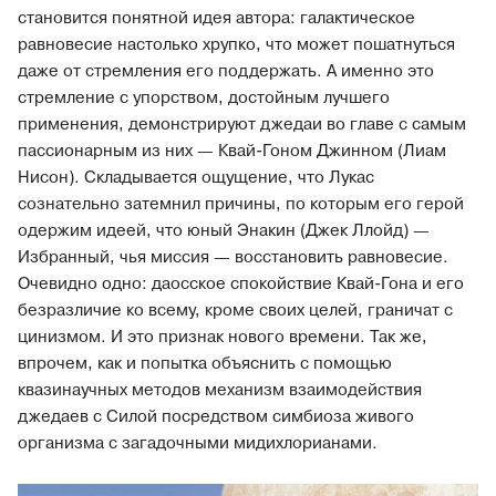
становится понятной идея автора: галактическое
равновесие настолько хрупко, что может пошатнуться
даже от стремления его поддержать. А именно это
стремление с упорством, достойным лучшего
применения, демонстрируют джедаи во главе с самым
пассионарным из них — Квай-Гоном Джинном (Лиам
Нисон). Складывается ощущение, что Лукас
сознательно затемнил причины, по которым его герой
одержим идеей, что юный Энакин (Джек Ллойд) —
Избранный, чья миссия — восстановить равновесие.
Очевидно одно: даосское спокойствие Квай-Гона и его
безразличие ко всему, кроме своих целей, граничат с
цинизмом. И это признак нового времени. Так же,
впрочем, как и попытка объяснить с помощью
квазинаучных методов механизм взаимодействия
джедаев с Силой посредством симбиоза живого
организма с загадочными мидихлорианами.