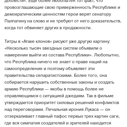
доблести». Еще более любопытен тот факт, что
провозглашающие свою приверженность Республике и
демократическим ценностям герои верят сенатору
Палпатину на слово и не требуют от него доказательств,
когда тот обвиняет других в продажности.
Титры в «Атаке клонов» рисуют уже другую картину:
«Несколько тысяч звездных систем объявили о
намерении выйти из состава Республики». Любопытно,
что Республика ничего не знает о праве наций на
самоопределение и поэтому объявляет эти
правительства сепаратистскими. Более того, она
собирается нарушить собственные законы и создать
армию Республики — якобы в помощь более не
справляющимся с ситуацией джедаям. Так в фильме
утверждается приоритет силовых решений конфликтов
над переговорами. Печальная ирония Лукаса — он
отзеркаливает главный пафос первых трех картин саги,
где вся симпатия создателей и зрителей находится