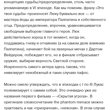
концепцию судьбы/предопределения, столь часто
упоминаемую в VI эпизоде. Как мы помним, фразу «Это
твоя судьба» произносят Люку буквально все — от
мастера йоды до императора Палпатина и собственного
отца. Предопределение, впрочем, уравновешивается
свободным выбором главного героя. Люк
действительно хорош в тот момент, когда он,
поддаваясь гневу и отчаянию (а на самом деле влиянию
Палпатина), начинает бой на лазерных мечах с Дартом
Вейдером, побеждает его, но в финале отбрасывает
оружие, выбирая верность Светлой стороне.
Искренность самого актера здесь такова, что
нивелирует неизбежный в таких случаях пафос.
Можно смело утверждать, что в эпизодах с I по III Лукас
полемизирует с самим собой. Это очевидно уже из
названия первого фильма — «Скрытая угроза». В
оригинале словосочетание the phantom menace можно
трактовать и как «призрачная», «неясная». В этом случае