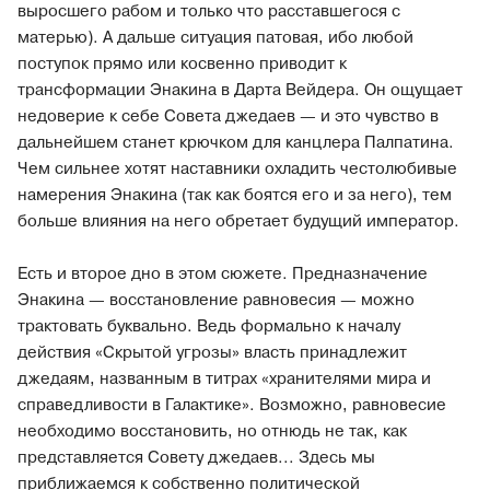
выросшего рабом и только что расставшегося с
матерью). А дальше ситуация патовая, ибо любой
поступок прямо или косвенно приводит к
трансформации Энакина в Дарта Вейдера. Он ощущает
недоверие к себе Совета джедаев — и это чувство в
дальнейшем станет крючком для канцлера Палпатина.
Чем сильнее хотят наставники охладить честолюбивые
намерения Энакина (так как боятся его и за него), тем
больше влияния на него обретает будущий император.
Есть и второе дно в этом сюжете. Предназначение
Энакина — восстановление равновесия — можно
трактовать буквально. Ведь формально к началу
действия «Скрытой угрозы» власть принадлежит
джедаям, названным в титрах «хранителями мира и
справедливости в Галактике». Возможно, равновесие
необходимо восстановить, но отнюдь не так, как
представляется Совету джедаев... Здесь мы
приближаемся к собственно политической