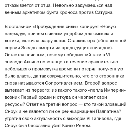
отказывается от отца. Невольно задумаешься над
вечным архетипом бунта Кроноса против Сатурна.
В остальном «Пробуждение силы» копирует «Новую
надежду», причем с явным ущербом для смысла и
логики, включая разрушение Старкиллера (обновленной
версии Звезды смерти из предыдущих эпизодов).
Остается неясным, почему победивший таки в VI
эпизоде Альянс повстанцев в течение сравнительно
небольшого промежутка времени потерял полученную
было власть, да так сокрушительно, что его сторонники
снова называются Сопротивлением. Второй вопрос
вытекает из первого: из какого такого «пепла Империи»
возник Первый орден и откуда он черпает свои
ресурсы? Ответ на третий вопрос — кто такой зловещий
Сноук и не является ли он реинкарнацией Палпатина? —
утратил свою актуальность с выходом VIII эпизода, где
Сноук был бесславно убит Кайло Реном.