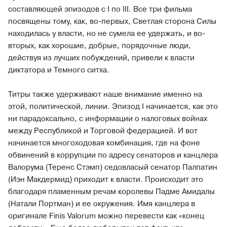
составляющей эпизодов c I по III. Все три фильма
посвящены тому, как, во-первых, Светлая сторона Силы
находилась у власти, но не сумела ее удержать, и во-
вторых, как хорошие, добрые, порядочные люди,
действуя из лучших побуждений, привели к власти
диктатора и Темного ситха.
Титры также удерживают наше внимание именно на
этой, политической, линии. Эпизод I начинается, как это
ни парадоксально, с информации о налоговых войнах
между Республикой и Торговой федерацией. И вот
начинается многоходовая комбинация, где на фоне
обвинений в коррупции по адресу сенаторов и канцлера
Валорума (Теренс Стэмп) седовласый сенатор Палпатин
(Иэн Макдермид) приходит к власти. Происходит это
благодаря пламенным речам королевы Падме Амидалы
(Натали Портман) и ее окружения. Имя канцлера в
оригинале Finis Valorum можно перевести как «конец