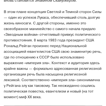
вновь становится Энакином Скайуокером.
В этом плане концепция Светлой и Темной сторон Силы
— один из успехов Лукаса, обеспечивший столь долгую
жизнь киносаги. С другой стороны, именно это
своеобразное манихейство с самого начала придало
«Звездным войнам» отчетливый привкус политического
противостояния. 8 марта 1983 года президент США
Рональд Рейган произнес перед Национальной
ассоциацией евангелистов США свою знаменитую речь,
где по отношению к СССР было использовано
выражение «империя зла». Контекст и аудитория здесь
крайне важны — формально адресованная религиозной
организации речь была насыщена религиозной
лексикой. Соответственно «империя зла» синонимична
у Рейгана злу как таковому. Так неожиданно сошлись
политическая повестка, евангелизм и новый (на тот
момент) миф XX века.