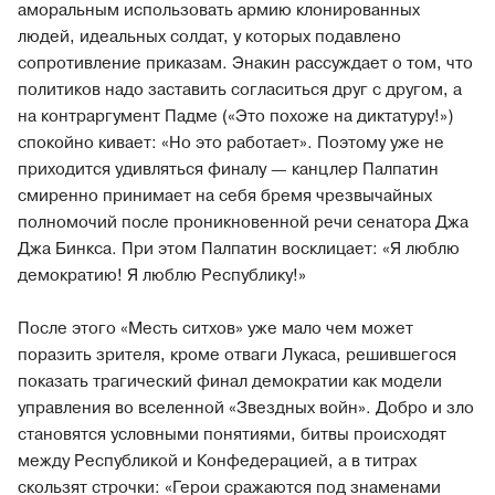
аморальным использовать армию клонированных
людей, идеальных солдат, у которых подавлено
сопротивление приказам. Энакин рассуждает о том, что
политиков надо заставить согласиться друг с другом, а
на контраргумент Падме («Это похоже на диктатуру!»)
спокойно кивает: «Но это работает». Поэтому уже не
приходится удивляться финалу — канцлер Палпатин
смиренно принимает на себя бремя чрезвычайных
полномочий после проникновенной речи сенатора Джа
Джа Бинкса. При этом Палпатин восклицает: «Я люблю
демократию! Я люблю Республику!»
После этого «Месть ситхов» уже мало чем может
поразить зрителя, кроме отваги Лукаса, решившегося
показать трагический финал демократии как модели
управления во вселенной «Звездных войн». Добро и зло
становятся условными понятиями, битвы происходят
между Республикой и Конфедерацией, а в титрах
скользят строчки: «Герои сражаются под знаменами