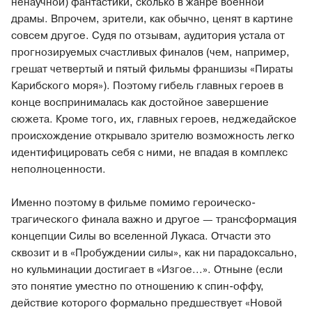
ненаучной) фантастики, сколько в жанре военной
драмы. Впрочем, зрители, как обычно, ценят в картине
совсем другое. Судя по отзывам, аудитория устала от
прогнозируемых счастливых финалов (чем, например,
грешат четвертый и пятый фильмы франшизы «Пираты
Карибского моря»). Поэтому гибель главных героев в
конце воспринималась как достойное завершение
сюжета. Кроме того, их, главных героев, неджедайское
происхождение открывало зрителю возможность легко
идентифицировать себя с ними, не впадая в комплекс
неполноценности.
Именно поэтому в фильме помимо героическо-
трагического финала важно и другое — трансформация
концепции Силы во вселенной Лукаса. Отчасти это
сквозит и в «Пробуждении силы», как ни парадоксально,
но кульминации достигает в «Изгое...». Отныне (если
это понятие уместно по отношению к спин-оффу,
действие которого формально предшествует «Новой