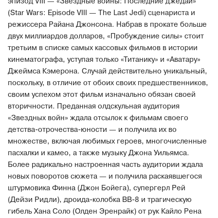
эпизод VIII — «Звездные войны: Последние джедаи»
(Star Wars: Episode VIII — The Last Jedi) сценариста и
режиссера Райана Джонсона. Набрав в прокате больше
двух миллиардов долларов, «Пробуждение силы» стоит
третьим в списке самых кассовых фильмов в истории
кинематографа, уступая только «Титанику» и «Аватару»
Джеймса Кэмерона. Случай действительно уникальный,
поскольку, в отличие от обоих своих предшественников,
своим успехом этот фильм изначально обязан своей
вторичности. Преданная олдскульная аудитория
«Звездных войн» ждала отсылок к фильмам своего
детства-отрочества-юности — и получила их во
множестве, включая любимых героев, многочисленные
пасхалки и камео, а также музыку Джона Уильямса.
Более радикально настроенная часть аудитории ждала
новых поворотов сюжета — и получила раскаявшегося
штурмовика Финна (Джон Бойега), супергерл Рей
(Дейзи Ридли), дроида-колобка ВВ-8 и трагическую
гибель Хана Соло (Олден Эренрайк) от рук Кайло Рена