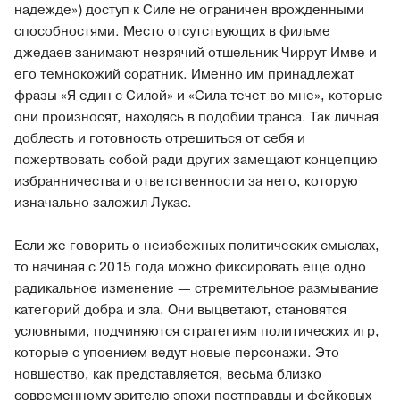
надежде») доступ к Силе не ограничен врожденными
способностями. Место отсутствующих в фильме
джедаев занимают незрячий отшельник Чиррут Имве и
его темнокожий соратник. Именно им принадлежат
фразы «Я един с Силой» и «Сила течет во мне», которые
они произносят, находясь в подобии транса. Так личная
доблесть и готовность отрешиться от себя и
пожертвовать собой ради других замещают концепцию
избранничества и ответственности за него, которую
изначально заложил Лукас.
Если же говорить о неизбежных политических смыслах,
то начиная с 2015 года можно фиксировать еще одно
радикальное изменение — стремительное размывание
категорий добра и зла. Они выцветают, становятся
условными, подчиняются стратегиям политических игр,
которые с упоением ведут новые персонажи. Это
новшество, как представляется, весьма близко
современному зрителю эпохи постправды и фейковых