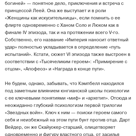
богиней» — понятное дело, приключения и встреча с
принцессой Леей. Она же выступает и в роли
«Женщины как искусительницы», если помнить о ее
флирте одновременно с Ханом Соло и Люком как в
финале IV эпизода, так и на протяжении всего V-го.
Собственно, его название «Империя наносит ответный
удар» полностью укладывается в определение «путь
испытаний». Кстати, сюжет VI эпизода также выстроен в
соответствии с «Тысячеликим героем»: «Примирение с
отцом», «Апофеоз» и «Награда в конце пути».
Не будем, однако, забывать, что Кэмпбелл находился
под заметным влиянием юнгианской школы психологии
с ее ключевыми понятиями «миф» и «архетип». Отсюда и
неожиданно глубокий психологизм первой трилогии
«Звездных войн». Ключ к ним — поиски героем самого
себя и неизбежный на этом пути бунт против отца. Дарт
Вейдер, он же Скайуокер-старший, олицетворяет
одновременно и фигуру властного отца, от засилья