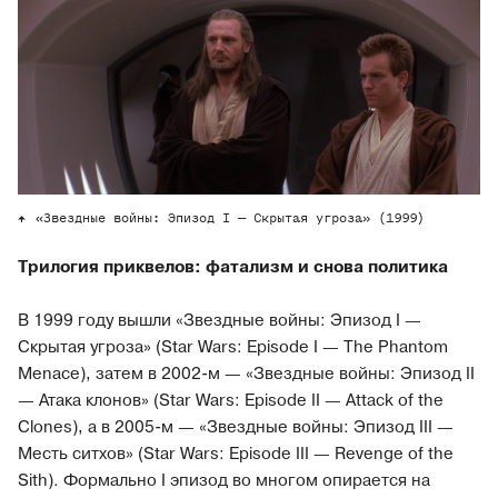
«Звездные войны: Эпизод I — Скрытая угроза» (1999)
Трилогия приквелов: фатализм и снова политика
В 1999 году вышли «Звездные войны: Эпизод I —
Скрытая угроза» (Star Wars: Episode I — The Phantom
Menace), затем в 2002-м — «Звездные войны: Эпизод II
— Атака клонов» (Star Wars: Episode II — Attack of the
Clones), а в 2005-м — «Звездные войны: Эпизод III —
Месть ситхов» (Star Wars: Episode III — Revenge of the
Sith). Формально I эпизод во многом опирается на