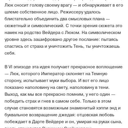
Люк сносит голову своему врагу — и обнаруживает в его
шлеме собственное лицо. Режиссеру удалось
блистательно объединить два смысловых плана —
сюжетный и символический. С точки зрения сюжета это
намек на родство Вейдера с Люком. На символическом
уровне здесь зашифровано другое послание: пытаясь
спастись от страха и уничтожить Тень, ты уничтожаешь
себя.
В VI эпизоде эта идея получает прекрасное воплощение
— Люк, которого Император склоняет на Темную
сторону, испытывает муки выбора. И вот его лицо
показано наполовину на свету, наполовину в тени.
Выход, как мы все прекрасно помним, у него один —
победить страх и гнев в самом себе. Только в этом
случае становятся возможным знаменитый хэппи энд и
буквальное возвращение джедая: отцовская любовь
побеждает в Дарте Вейдере и он, умирая на руках сына,