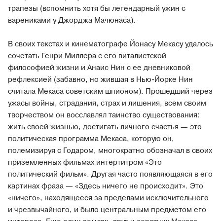
трапезы (вспомнить хотя бы легендарный ужин с
варениками у Джорджа Мачюнаса).
В своих текстах и кинематографе Йонасу Мекасу удалось
сочетать Генри Миллера с его виталистской
философией жизни и Анаис Нин с ее дневниковой
рефлексией (забавно, но жившая в Нью-Йорке Нин
считала Мекаса советским шпионом). Прошедший через
ужасы войны, страдания, страх и лишения, всем своим
творчеством он восславлял таинство существования:
жить своей жизнью, достигать личного счастья — это
политическая программа Мекаса, которую он,
полемизируя с Годаром, многократно обозначал в своих
приземленных фильмах интертитром «Это
политический фильм». Другая часто появляющаяся в его
картинах фраза — «Здесь ничего не происходит». Это
«ничего», находящееся за пределами исключительного
и чрезвычайного, и было центральным предметом его