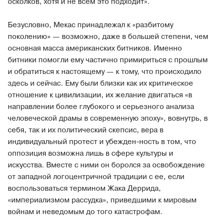
осколков, хотя и не всем это подходит».
Безусловно, Мекас принадлежал к «разбитому
поколению» — возможно, даже в большей степени, чем
основная масса американских битников. Именно
битники помогли ему частично примириться с прошлым
и обратиться к настоящему — к тому, что происходило
здесь и сейчас. Ему были близки как их критическое
отношение к цивилизации, их желание двигаться «в
направлении более глубокого и серьезного анализа
человеческой драмы в современную эпоху», вовнутрь, в
себя, так и их политический скепсис, вера в
индивидуальный протест и убежден-ность в том, что
оппозиция возможна лишь в сфере культуры и
искусства. Вместе с ними он боролся за освобождение
от западной логоцентричной традиции с ее, если
воспользоваться термином Жака Деррида,
«империализмом рассудка», приведшими к мировым
войнам и неведомым до того катастрофам.