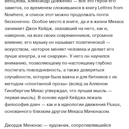
Венцлова, Александр Довженко — все это герои его
заметок, со временем сложившихся в книгу Lettres from
Nowhere, и список этот можно продолжать почти
бесконечно. Особое место в книге, да и в жизни Мекаса
занимает Джон Кейдж, оказавший на него, как и,
наверное, на всех своих современников, огромное
влияние; его музыку он называет политической —
искусством, «которое меняет человека и делает его
лучше изнутри, а не снаружи». У него он научился
вниманию, позволяющему по-настоящему глубоко
постигать повседневность, а также доверяться
случайности, которая была важна и для битников с их
методом «спонтанной прозы» (вслед за Алленом
Гинзбергом Мекас утверждал, что лучшая мысль —
первая мысль). В основе идей Кейджа лежала
философия дзен — как и в идеологии движения Fluxus,
основанного близким другом Мекаса Мачюнасом.
Джордж Мачюнас — художник, сопротивлявшийся