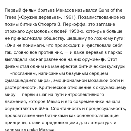
Первый фильм братьев Мекасов назывался Guns of the
Trees («Оружие деревьев», 1961). Позаимствованное из
поэмы битника Стюарта З. Перкоффа, это заглавие
отражало дух молодых людей 1950-х, кото-рые больше
не принадлежали обществу, шедшему по ложному пути:
«Они не понимали, что происходит, и чувствовали себя
так, словно все против них, — и даже деревья в парках
выглядели как направленное на них
оружие»
. Этот
фильм стал одним из манифестов битнической культуры
— «посланием, написанным безумным сердцем
сумасшедшего мира», эмоциональной мозаикой боли и
растерянности. Критическое отношение к окружающему
миру — первый шаг на пути интроспективного
движения, которое Мекас и его современники начали
осуществлять в 60-е. Спонтанность и процессуальность,
провозглашенные битниками как основополагающие
принципы, стали определяющими для литературы и
кинематографа Мекаса.