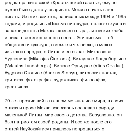
редактора литовской «Крестьянской газеты», ему не
нужно было долго уговаривать Мекаса начать в нее
писать. Из этих заметок, написанных между 1994 и 1995
годами, и родились «Письма ниоткуда», полные вкусов и
запахов детства Мекаса: козьего сыра, литовских хлеба
и пива, свежескошенного сена... Эти письма — об
обществе и культуре, о земле и человеке, о малых
языках и народах, о Литве и ее сынах: Микалоюсе
Чурленисе (Mikalojus Čiurlionis), Витаутасе Ландсбергисе
(Vytautas Landsbergis), Вилюсе Орвидасе (Vilius Orvidas),
Аудрюсе Стонисе (Audrius Stonys), литовских поэтах,
критиках, фотографах, художниках, философах,
крестьянах...
70 лет проживший в главном мегаполисе мира, в своих
стихах и прозе Мекас всю жизнь воспевал природу
маленькой Литвы, мир своего детства. Безусловно, он
был патриотом своей родины. И все же после его
статей Науйокайтису пришлось попрощаться с