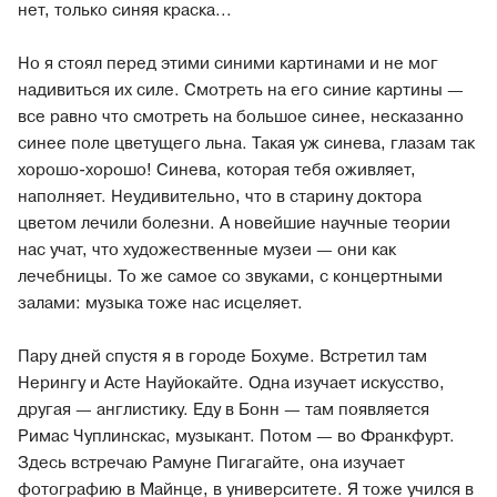
нет, только синяя краска...
Но я стоял перед этими синими картинами и не мог
надивиться их силе. Смотреть на его синие картины —
все равно что смотреть на большое синее, несказанно
синее поле цветущего льна. Такая уж синева, глазам так
хорошо-хорошо! Синева, которая тебя оживляет,
наполняет. Неудивительно, что в старину доктора
цветом лечили болезни. А новейшие научные теории
нас учат, что художественные музеи — они как
лечебницы. То же самое со звуками, с концертными
залами: музыка тоже нас исцеляет.
Пару дней спустя я в городе Бохуме. Встретил там
Нерингу и Асте Науйокайте. Одна изучает искусство,
другая — англистику. Еду в Бонн — там появляется
Римас Чуплинскас, музыкант. Потом — во Франкфурт.
Здесь встречаю Рамуне Пигагайте, она изучает
фотографию в Майнце, в университете. Я тоже учился в