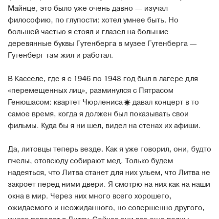
Майнце, это было уже очень давно — изучал
философию, по глупости: хотел умнее быть. Но
большей частью я стоял и глазел на большие
деревянные буквы Гутенберга в музее Гутенберга —
Гутенберг там жил и работал.
В Касселе, где я с 1946 по 1948 год был в лагере для
«перемещенных лиц», разминулся с Пятрасом
Генюшасом: квартет
Чюрлениса
давал концерт в то
самое время, когда я должен был показывать свои
фильмы. Куда бы я ни шел, видел на стенах их афиши.
Да, литовцы теперь везде. Как я уже говорил, они, будто
пчелы, отовсюду собирают мед. Только будем
надеяться, что Литва станет для них ульем, что Литва не
закроет перед ними двери. Я смотрю на них как на наши
окна в мир. Через них много всего хорошего,
ожидаемого и неожиданного, но совершенно другого,