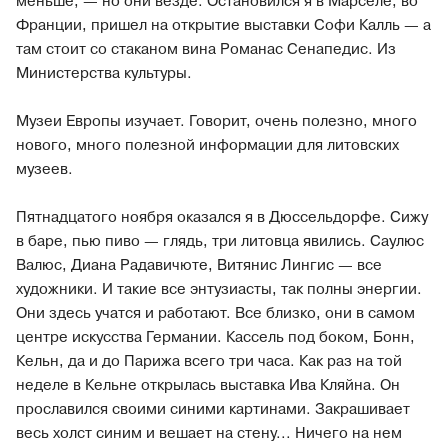
меньше, — но они везде. Остановился я в Марселе, во
Франции, пришел на открытие выставки Софи Калль — а
там стоит со стаканом вина Романас Сенапедис. Из
Министерства культуры.
Музеи Европы изучает. Говорит, очень полезно, много
нового, много полезной информации для литовских
музеев.
Пятнадцатого ноября оказался я в Дюссельдорфе. Сижу
в баре, пью пиво — глядь, три литовца явились. Саулюс
Валюс, Диана Радавичюте, Витянис Лингис — все
художники. И такие все энтузиасты, так полны энергии.
Они здесь учатся и работают. Все близко, они в самом
центре искусства Германии. Кассель под боком, Бонн,
Кельн, да и до Парижа всего три часа. Как раз на той
неделе в Кельне открылась выставка Ива Кляйна. Он
прославился своими синими картинами. Закрашивает
весь холст синим и вешает на стену... Ничего на нем