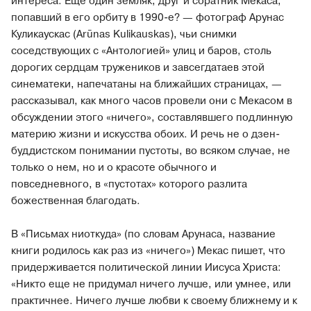
интереса. Еще один земляк, друг и соратник Мекаса,
попавший в его орбиту в 1990-е? — фотограф Арунас
Куликаускас (Arūnas Kulikauskas), чьи снимки
соседствующих с «Антологией» улиц и баров, столь
дорогих сердцам тружеников и завсегдатаев этой
синематеки, напечатаны на ближайших страницах, —
рассказывал, как много часов провели они с Мекасом в
обсуждении этого «ничего», составлявшего подлинную
материю жизни и искусства обоих. И речь не о дзен-
буддистском понимании пустоты, во всяком случае, не
только о нем, но и о красоте обычного и
повседневного, в «пустотах» которого разлита
божественная благодать.
В «Письмах ниоткуда» (по словам Арунаса, название
книги родилось как раз из «ничего») Мекас пишет, что
придерживается политической линии Иисуса Христа:
«Никто еще не придумал ничего лучше, или умнее, или
практичнее. Ничего лучше любви к своему ближнему и к