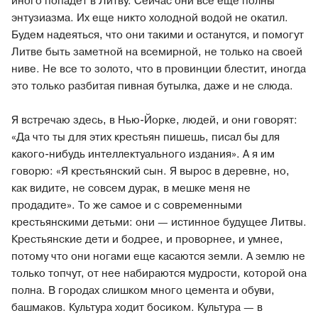
иного попадет в Литву. Сейчас они все еще полны
энтузиазма. Их еще никто холодной водой не окатил.
Будем надеяться, что они такими и останутся, и помогут
Литве быть заметной на всемирной, не только на своей
ниве. Не все то золото, что в провинции блестит, иногда
это только разбитая пивная бутылка, даже и не слюда.
Я встречаю здесь, в Нью-Йорке, людей, и они говорят:
«Да что ты для этих крестьян пишешь, писал бы для
какого-нибудь интеллектуального издания». А я им
говорю: «Я крестьянский сын. Я вырос в деревне, но,
как видите, не совсем дурак, в мешке меня не
продадите». То же самое и с современными
крестьянскими детьми: они — истинное будущее Литвы.
Крестьянские дети и бодрее, и проворнее, и умнее,
потому что они ногами еще касаются земли. А землю не
только топчут, от нее набираются мудрости, которой она
полна. В городах слишком много цемента и обуви,
башмаков. Культура ходит босиком. Культура — в