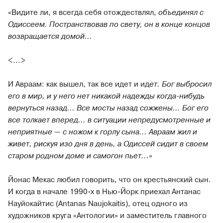
«Видите ли, я всегда себя отождествлял,
объединял с
Одиссеем. Постранствовав по свету, он в конце концов
возвращается домой...
<...>
И Авраам: как вышел, так все идет и ид
ет. Бог выбросил
его в мир, и у него нет никакой надежды когда-нибудь
вернуться назад... Все мосты назад сожжены... Бог его
все толкает вперед... в ситуации непредусмотренные и
неприятные — с ножом к горлу сына... Авраам жил и
живет, рискуя изо дня в день, а Одиссей сидит в своем
старом родном доме и самогон пьет...»
Йонас Мекас любил говорить, что он крестьянский сын.
И когда в начале 1990-х в Нью-Йорк приехал Антанас
Науйокайтис (Antanas Naujokaitis), отец одного из
художников круга «Антологии» и заместитель главного