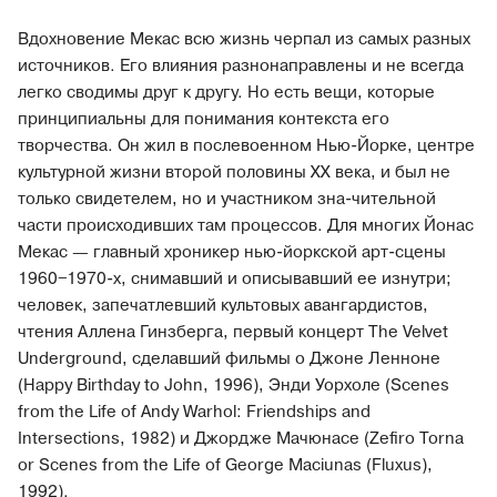
Вдохновение Мекас всю жизнь черпал из самых разных
источников. Его влияния разнонаправлены и не всегда
легко сводимы друг к другу. Но есть вещи, которые
принципиальны для понимания контекста его
творчества. Он жил в послевоенном Нью-Йорке, центре
культурной жизни второй половины XX века, и был не
только свидетелем, но и участником зна-чительной
части происходивших там процессов. Для многих Йонас
Мекас — главный хроникер нью-йоркской арт-сцены
1960‒1970-х, снимавший и описывавший ее изнутри;
человек, запечатлевший культовых авангардистов,
чтения Аллена Гинзберга, первый концерт The Velvet
Underground, сделавший фильмы о Джоне Ленноне
(Happy Birthday to John, 1996), Энди Уорхоле (Scenes
from the Life of Andy Warhol: Friendships and
Intersections, 1982) и Джордже Мачюнасе (Zefiro Torna
or Scenes from the Life of George Maciunas (Fluxus),
1992).