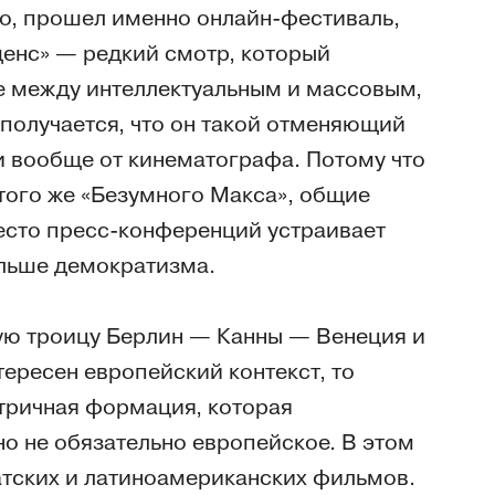
но, прошел именно онлайн-фестиваль,
денс» — редкий смотр, который
е между интеллектуальным и массовым,
получается, что он такой отменяющий
 и вообще от кинематографа. Потому что
 того же «Безумного Макса», общие
есто пресс-конференций устраивает
ольше демократизма.
ую троицу Берлин — Канны — Венеция и
тересен европейский контекст, то
тричная формация, которая
но не обязательно европейское. В этом
атских и латиноамериканских фильмов.