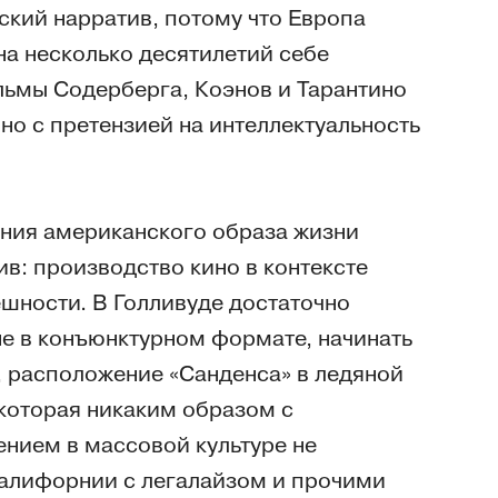
кий нарратив, потому что Европа
на несколько десятилетий себе
ильмы Содерберга, Коэнов и Тарантино
о с претензией на интеллектуальность
рения американского образа жизни
ив: производство кино в контексте
ешности. В Голливуде достаточно
не в конъюнктурном формате, начинать
о, расположение «Санденса» в ледяной
 которая никаким образом с
нием в массовой культуре не
Калифорнии с легалайзом и прочими