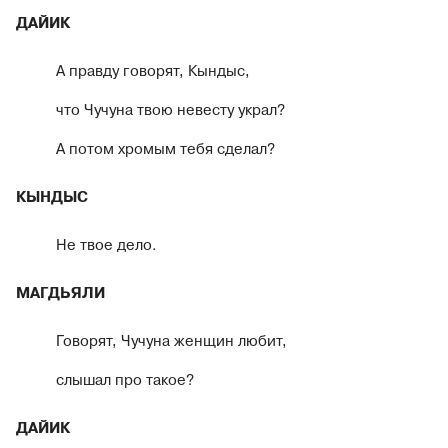
ДАЙИК
А правду говорят, Кындыс,
что Чучуна твою невесту украл?
А потом хромым тебя сделал?
КЫНДЫС
Не твое дело.
МАГДЬЯЛИ
Говорят, Чучуна женщин любит,
слышал про такое?
ДАЙИК