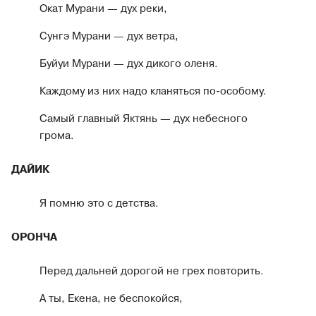
Окат Мурани — дух реки,
Сунгэ Мурани — дух ветра,
Буйуи Мурани — дух дикого оленя.
Каждому из них надо кланяться по-особому.
Самый главный Яктянь — дух небесного
грома.
ДАЙИК
Я помню это с детства.
ОРОНЧА
Перед дальней дорогой не грех повторить.
А ты, Екена, не беспокойся,