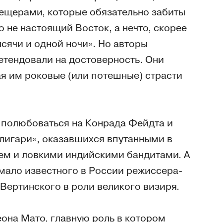
ещерами, которые обязательно забиты
 не настоящий Восток, а нечто, скорее
сячи и одной ночи». Но авторы
етендовали на достоверность. Они
ая им роковые (или потешные) страсти
и полюбоваться на Конрада Фейдта и
алигари», оказавшихся впутанными в
ем и ловкими индийскими бандитами. А
и мало известного в России режиссера-
Вертинского в роли великого визиря.
еона Мато, главную роль в котором