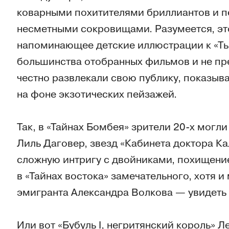
коварными похитителями бриллиантов и п
несметными сокровищами. Разумеется, это
напоминающее детские иллюстрации к «Ты
большинства отобранных фильмов и не пр
честно развлекали свою публику, показыв
на фоне экзотических пейзажей.
Так, в «Тайнах Бомбея» зрители 20-х могл
Лиль Даговер, звезд «Кабинета доктора К
сложную интригу с двойниками, похищени
в «Тайнах востока» замечательного, хотя 
эмигранта Александра Волкова — увидеть 
Или вот «Бубуль I, негритянский король» Л