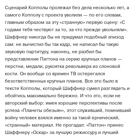
Сценарий Копполы пролежал без дела несколько лет, а
самого Копполу с проекта уволили — по его словам,
главным образом за эту «странную» первую сцену: «С
годами тебя чествуют за то, за что прежде увольняли».
Шаффнер никогда бы не придумал подобный эпизод
сам: не вычистил бы так кадр, не написал бы такую
звуковую партитуру, наконец, не разбил бы
представление Паттона на серию крупных планов —
перстни, медали, рукоятка револьвера из слоновой
кости. Он вообще со времен ТВ остерегался
безответственных крупных планов. Все это было в
тексте Копполы, который Шаффнер сумел разглядеть и
обойтись максимально бережно. И что это, если не
авторский выбор: имея хорошие перспективы после
успеха «Планеты обезьян», этот служивший, помнивший
войну человек взялся именно за такой ернический,
«странный» материал. Не прогадал: «Паттон» принес
Шаффнеру «Оскар» за лучшую режиссуру и лучший