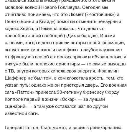
оказались зажаты между грандами золотого века и
молодой волной Нового Голливуда. Сегодня мы
отчетливо понимаем, что это Люмет («Ростовщик») и
Пенн («Бонни и Клайд») помогли отменить цензурный
кодекс Хейса, а Пекинпа показал, что делать с
новообретенной свободой («Дикая банда»). Иными
словами, когда в дело пришли авторы новой формации,
выпускники киношкол и синефилы, назубок заучившие
от французов все об авторских правах и обязанностях, у
них уже были неплохие ориентиры — те самые выходцы
с ТВ, внутри которых кипела своя энергия. Франклин
Шаффнер не был тем, в ком клокотала ярость, тем, кто
указал путь; однако же он приоткрыл дверь. Его военная
сага «Паттон» принесла 30-летнему Фрэнсису Форду
Копполе первый в жизни «Оскар» — за лучший
сценарий, — а там уже оставался шаг до другой
известной саги.
Генерал Паттон, быть может, и верил в реинкарнацию,