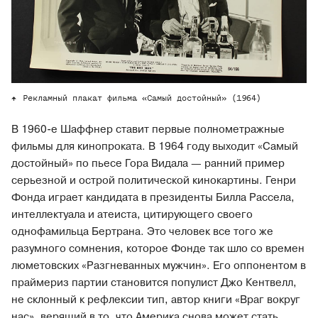
Рекламный плакат фильма «Самый достойный» (1964)
В 1960-е Шаффнер ставит первые полнометражные
фильмы для кинопроката. В 1964 году выходит «Самый
достойный» по пьесе Гора Видала — ранний пример
серьезной и острой политической кинокартины. Генри
Фонда играет кандидата в президенты Билла Рассела,
интеллектуала и атеиста, цитирующего своего
однофамильца Бертрана. Это человек все того же
разумного сомнения, которое Фонде так шло со времен
люметовских «Разгневанных мужчин». Его оппонентом в
праймериз партии становится популист Джо Кентвелл,
не склонный к рефлексии тип, автор книги «Враг вокруг
нас», верящий в то, что Америка снова может стать