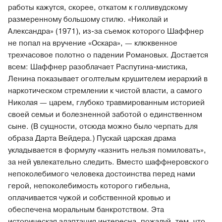
работы кажутся, скорее, откатом к голливудскому
размеренному большому стилю. «Николай и
Александра» (1971), из-за съемок которого Шаффнер
не попал на вручение «Оскара», — клюквенное
трехчасовое полотно о падении Романовых. Достается
всем: Шаффнер разоблачает Распутина-мистика,
Ленина показывает оголтелым крушителем иерархий в
наркотическом стремлении к чистой власти, а самого
Николая — царем, глубоко травмированным историей
своей семьи и болезненной заботой о единственном
сыне. (В сущности, отсюда можно было черпать для
образа Дарта Вейдера.) Пускай царская драма
укладывается в формулу «казнить нельзя помиловать»,
за ней увлекательно следить. Вместо шаффнеровского
непоколебимого человека достоинства перед нами
герой, непоколебимость которого гибельна,
оплачивается чужой и собственной кровью и
обеспечена моральным банкротством. Эта
историческая адаптация интересна, пожалуй, тем, что