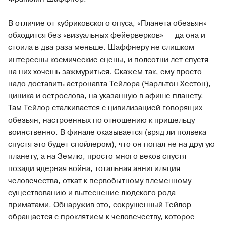
В отличие от кубриковского опуса, «Планета обезьян»
обходится без «визуальных фейерверков» — да она и
стоила в два раза меньше. Шаффнеру не слишком
интересны космические сцены, и полсотни лет спустя
на них хочешь зажмуриться. Скажем так, ему просто
надо доставить астронавта Тейлора (Чарльтон Хестон),
циника и острослова, на указанную в афише планету.
Там Тейлор сталкивается с цивилизацией говорящих
обезьян, настроенных по отношению к пришельцу
воинственно. В финале оказывается (вряд ли полвека
спустя это будет спойлером), что он попал не на другую
планету, а на Землю, просто много веков спустя —
позади ядерная война, тотальная аннигиляция
человечества, откат к первобытному племенному
существованию и вытеснение людского рода
приматами. Обнаружив это, сокрушенный Тейлор
обращается с проклятием к человечеству, которое