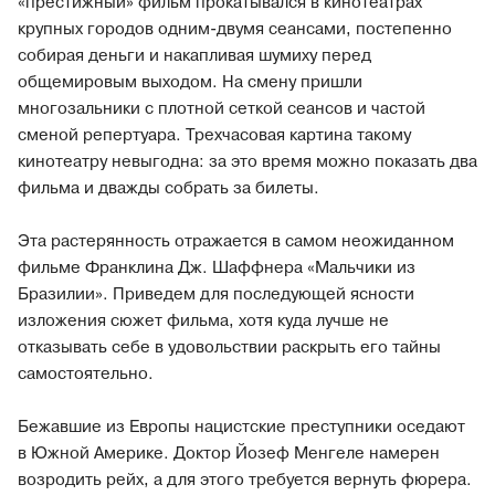
«престижный» фильм прокатывался в кинотеатрах
крупных городов одним-двумя сеансами, постепенно
собирая деньги и накапливая шумиху перед
общемировым выходом. На смену пришли
многозальники с плотной сеткой сеансов и частой
сменой репертуара. Трехчасовая картина такому
кинотеатру невыгодна: за это время можно показать два
фильма и дважды собрать за билеты.
Эта растерянность отражается в самом неожиданном
фильме Франклина Дж. Шаффнера «Мальчики из
Бразилии». Приведем для последующей ясности
изложения сюжет фильма, хотя куда лучше не
отказывать себе в удовольствии раскрыть его тайны
самостоятельно.
Бежавшие из Европы нацистские преступники оседают
в Южной Америке. Доктор Йозеф Менгеле намерен
возродить рейх, а для этого требуется вернуть фюрера.