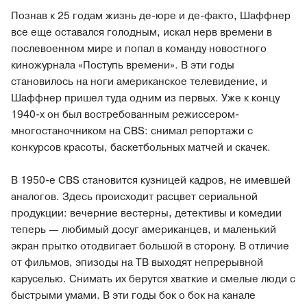
Познав к 25 годам жизнь де-юре и де-факто, Шаффнер
все еще оставался голодным, искал нерв времени в
послевоенном мире и попал в команду новостного
киножурнала «Поступь времени». В эти годы
становилось на ноги американское телевидение, и
Шаффнер пришел туда одним из первых. Уже к концу
1940-х он был востребованным режиссером-
многостаночником на CBS: снимал репортажи с
конкурсов красоты, баскетбольных матчей и скачек.
В 1950-е CBS становится кузницей кадров, не имевшей
аналогов. Здесь происходит расцвет сериальной
продукции: вечерние вестерны, детективы и комедии
теперь — любимый досуг американцев, и маленький
экран прытко отодвигает большой в сторону. В отличие
от фильмов, эпизоды на ТВ выходят непрерывной
каруселью. Снимать их берутся хваткие и смелые люди с
быстрыми умами. В эти годы бок о бок на канале