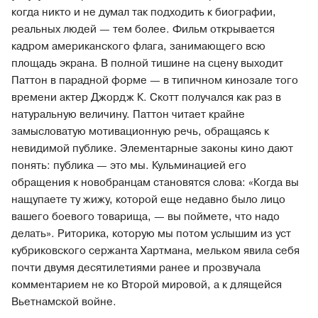
когда никто и не думал так подходить к биографии,
реальных людей — тем более. Фильм открывается
кадром американского флага, занимающего всю
площадь экрана. В полной тишине на сцену выходит
Паттон в парадной форме — в типичном кинозале того
времени актер Джордж К. Скотт получался как раз в
натуральную величину. Паттон читает крайне
замысловатую мотивационную речь, обращаясь к
невидимой публике. Элементарные законы кино дают
понять: публика — это мы. Кульминацией его
обращения к новобранцам становятся слова: «Когда вы
нащупаете ту жижу, которой еще недавно было лицо
вашего боевого товарища, — вы поймете, что надо
делать». Риторика, которую мы потом услышим из уст
кубриковского сержанта Хартмана, мельком явила себя
почти двумя десятилетиями ранее и прозвучала
комментарием не ко Второй мировой, а к длящейся
Вьетнамской войне.