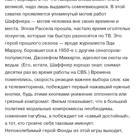
великой, надо лишь выдавить сомневающихся. В этой
схватке проявляется упомянутый мотив работ
Шаффнера — мотив человека вне своих времени и
места. Эпоха Рассела прошла, настало время оголтелых
лозунгов, которые так быстро разносятся по ТВ. Это
герой прошлого сезона — вроде журналиста Эда
Марроу, боровшегося в 1950-е с другим сенатором-
популистом, Джозефом Маккарти, идеологом охоты на
ведьм. (Его, кстати, Шаффнер хорошо знал: снимал
десятки раз во время работы на CBS.) Времена
поменялись, скорость реакции важнее выбора слов: как
в телевикторинах, побеждает первый нажавший нужные
кнопки, будь этими кнопками унижение оппонента или
грязный компромат. Фильм показывает, что в большой
политике моральные компромиссы необходимы,
сомнения пагубны, а побеждает не «самый достойный»,
а тот, кто громче себя таковым именует.
Непоколебимый герой Фонды из этой игры выходит,