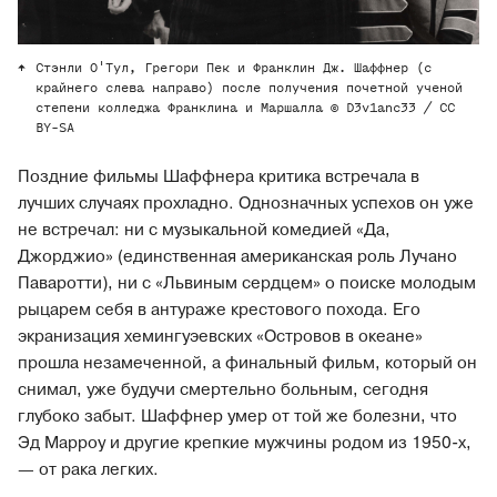
Стэнли О'Тул, Грегори Пек и Франклин Дж. Шаффнер (с
крайнего слева направо) после получения почетной ученой
степени колледжа Франклина и Маршалла © D3v1anc33 / CC
BY-SA
Поздние фильмы Шаффнера критика встречала в
лучших случаях прохладно. Однозначных успехов он уже
не встречал: ни с музыкальной комедией «Да,
Джорджио» (единственная американская роль Лучано
Паваротти), ни с «Львиным сердцем» о поиске молодым
рыцарем себя в антураже крестового похода. Его
экранизация хемингуэевских «Островов в океане»
прошла незамеченной, а финальный фильм, который он
снимал, уже будучи смертельно больным, сегодня
глубоко забыт. Шаффнер умер от той же болезни, что
Эд Марроу и другие крепкие мужчины родом из 1950-х,
— от рака легких.