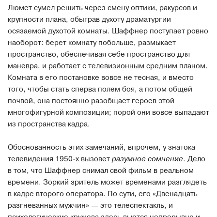
Люмет сумел решить через смену оптики, ракурсов и
крупности плана, обыграв духоту драматургии
осязаемой духотой комнаты. Шаффнер поступает ровно
наоборот: берет комнату побольше, размыкает
пространство, обеспечивая себе пространство для
маневра, и работает с телевизионным средним планом.
Комната в его постановке вовсе не тесная, и вместо
того, чтобы стать сперва полем боя, а потом общей
почвой, она постоянно разобщает героев этой
многофигурной композиции; порой они вовсе выпадают
из пространства кадра.
Обоснованность этих замечаний, впрочем, у знатока
телевидения 1950-х вызовет
разумное сомнение
. Дело
в том, что Шаффнер снимал свой фильм в реальном
времени. Зоркий зритель может временами разглядеть
в кадре второго оператора. По сути, его «Двенадцать
разгневанных мужчин» — это телеспектакль, и