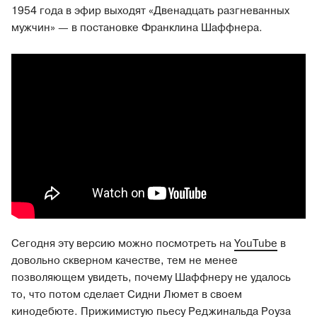
1954 года в эфир выходят «Двенадцать разгневанных
мужчин» — в постановке Франклина Шаффнера.
Сегодня эту версию можно посмотреть на
YouTube
в
довольно скверном качестве, тем не менее
позволяющем увидеть, почему Шаффнеру не удалось
то, что потом сделает Сидни Люмет в своем
кинодебюте. Прижимистую пьесу Реджинальда Роуза