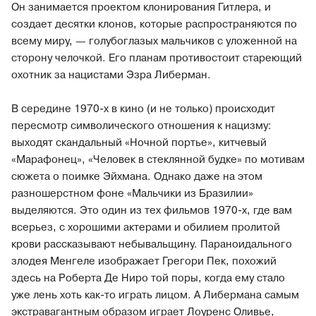
Он занимается проектом клонирования Гитлера, и
создает десятки клонов, которые распространяются по
всему миру, — голубоглазых мальчиков с уложенной на
сторону челочкой. Его планам противостоит стареющий
охотник за нацистами Эзра Либерман.
В середине 1970-х в кино (и не только) происходит
пересмотр символического отношения к нацизму:
выходят скандальный «Ночной портье», китчевый
«Марафонец», «Человек в стеклянной будке» по мотивам
сюжета о поимке Эйхмана. Однако даже на этом
разношерстном фоне «Мальчики из Бразилии»
выделяются. Это один из тех фильмов 1970-х, где вам
всерьез, с хорошими актерами и обилием пролитой
крови рассказывают небывальщину. Параноидального
злодея Менгеле изображает Грегори Пек, похожий
здесь на Роберта Де Ниро той поры, когда ему стало
уже лень хоть как-то играть лицом. А Либермана самым
экстравагантным образом играет Лоуренс Оливье,