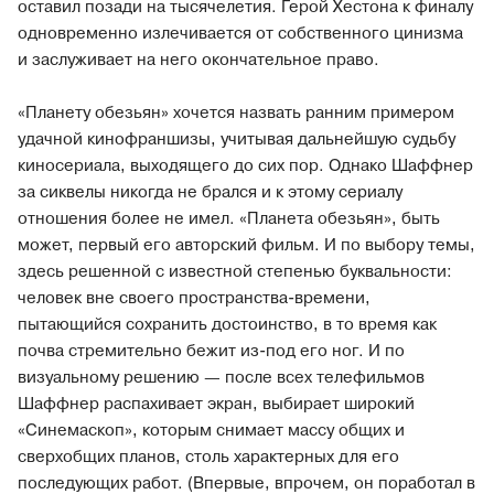
оставил позади на тысячелетия. Герой Хестона к финалу
одновременно излечивается от собственного цинизма
и заслуживает на него окончательное право.
«Планету обезьян» хочется назвать ранним примером
удачной кинофраншизы, учитывая дальнейшую судьбу
киносериала, выходящего до сих пор. Однако Шаффнер
за сиквелы никогда не брался и к этому сериалу
отношения более не имел. «Планета обезьян», быть
может, первый его авторский фильм. И по выбору темы,
здесь решенной с известной степенью буквальности:
человек вне своего пространства-времени,
пытающийся сохранить достоинство, в то время как
почва стремительно бежит из-под его ног. И по
визуальному решению — после всех телефильмов
Шаффнер распахивает экран, выбирает широкий
«Синемаскоп», которым снимает массу общих и
сверхобщих планов, столь характерных для его
последующих работ. (Впервые, впрочем, он поработал в