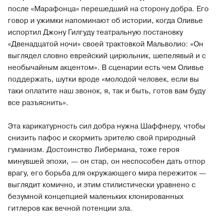
после «Марафонца» перешедший на сторону добра. Его
говор и ужимки напоминают об истории, когда Оливье
испортил Джону Гилгуду театральную постановку
«Двенадцатой ночи» своей трактовкой Мальволио: «Он
выглядел словно еврейский цирюльник, шепелявый и с
необычайным акцентом». В сценарии есть чем Оливье
поддержать, шутки вроде «молодой человек, если вы
таки оплатите наш звонок, я, так и быть, готов вам буду
все разъяснить».
Эта карикатурность сил добра нужна Шаффнеру, чтобы
снизить пафос и скормить зрителю свой природный
гуманизм. Достоинство Либермана, тоже героя
минувшей эпохи, — он стар, он неспособен дать отпор
врагу, его борьба для окружающего мира пережиток —
выглядит комично, и этим стилистически уравнено с
безумной концепцией маленьких клонированных
гитлеров как вечной потенции зла.