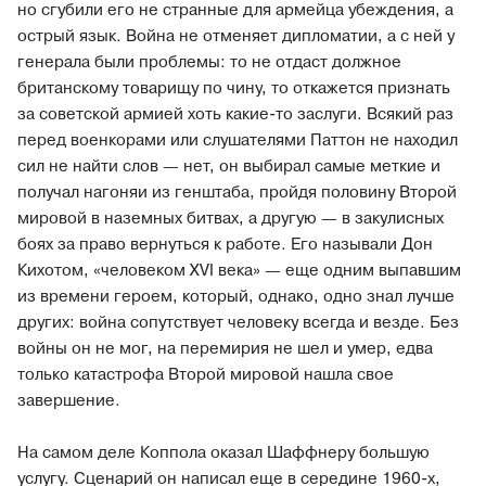
но сгубили его не странные для армейца убеждения, а
острый язык. Война не отменяет дипломатии, а с ней у
генерала были проблемы: то не отдаст должное
британскому товарищу по чину, то откажется признать
за советской армией хоть какие-то заслуги. Всякий раз
перед военкорами или слушателями Паттон не находил
сил не найти слов — нет, он выбирал самые меткие и
получал нагоняи из генштаба, пройдя половину Второй
мировой в наземных битвах, а другую — в закулисных
боях за право вернуться к работе. Его называли Дон
Кихотом, «человеком XVI века» — еще одним выпавшим
из времени героем, который, однако, одно знал лучше
других: война сопутствует человеку всегда и везде. Без
войны он не мог, на перемирия не шел и умер, едва
только катастрофа Второй мировой нашла свое
завершение.
На самом деле Коппола оказал Шаффнеру большую
услугу. Сценарий он написал еще в середине 1960-х,