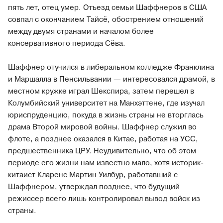
пять лет, отец умер. Отъезд семьи Шаффнеров в США
совпал с окончанием Тайсё, обострением отношений
между двумя странами и началом более
консервативного периода Сёва.
Шаффнер отучился в либеральном колледже Франклина
и Маршалла в Пенсильвании — интересовался драмой, в
местном кружке играл Шекспира, затем перешел в
Колумбийский университет на Манхэттене, где изучал
юриспруденцию, покуда в жизнь страны не вторглась
драма Второй мировой войны. Шаффнер служил во
флоте, а позднее оказался в Китае, работая на УСС,
предшественника ЦРУ. Неудивительно, что об этом
периоде его жизни нам известно мало, хотя историк-
китаист Кларенс Мартин Уилбур, работавший с
Шаффнером, утверждал позднее, что будущий
режиссер всего лишь контролировал вывод войск из
страны.