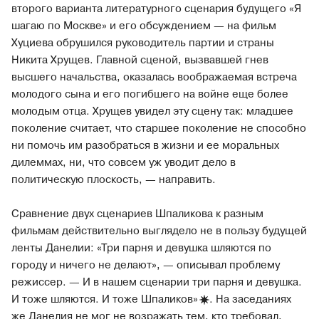
второго варианта литературного сценария будущего «Я
шагаю по Москве» и его обсуждением — на фильм
Хуциева обрушился руководитель партии и страны
Никита Хрущев. Главной сценой, вызвавшей гнев
высшего начальства, оказалась воображаемая встреча
молодого сына и его погибшего на войне еще более
молодым отца. Хрущев увидел эту сцену так: младшее
поколение считает, что старшее поколение не способно
ни помочь им разобраться в жизни и ее моральных
дилеммах, ни, что совсем уж уводит дело в
политическую плоскость, — направить.
Сравнение двух сценариев Шпаликова к разным
фильмам действительно выглядело не в пользу будущей
ленты Данелии: «Три парня и девушка шляются по
городу и ничего не делают», — описывал проблему
режиссер. — И в нашем сценарии три парня и девушка.
И тоже шляются. И тоже
Шпаликов»
. На заседаниях
же Данелия не мог не возражать тем, кто требовал,