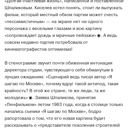
«Долгая счастливая жизнь», написанной и поставленной
Шпаликовым. Киселев хотел понять, стоит ли выпускать
фильм, который местный обком партии может счесть
«пессимистичным» — на экране нет ни одного
персонажа с веселыми глазами и всю картину
«сопровождает дождь и мрачные
пейзажи»
. А ведь
совсем недавно партия потребовала от
кинематографистов оптимизма!
В стенограмме звучит почти обиженная интонация
директора студии, чувствующего себя обманутым в
лучших ожиданиях: «Сценарий ведь писал автор «Я
шагаю по Москве», почему вдруг такой антипод, такая
крайность? В этой же стране, те же люди, та же
молодежь»
. Заявка Шпаликова, принятая
«Ленфильмом» летом 1963 года, когда в столице только
начались съемки «Я шагаю по Москве», бодро
рапортовала о том, что его новая картина будет
рассказывать о «представителе поколения строителей