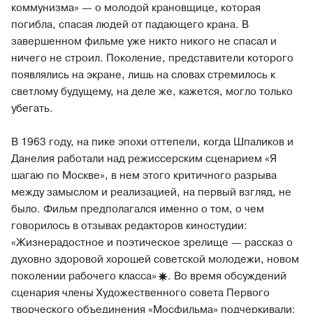
коммунизма» — о молодой крановщице, которая
погибла, спасая людей от падающего крана. В
завершенном фильме уже никто никого не спасал и
ничего не строил. Поколение, представители которого
появлялись на экране, лишь на словах стремилось к
светлому будущему, на деле же, кажется, могло только
убегать.
В 1963 году, на пике эпохи оттепели, когда Шпаликов и
Данелия работали над режиссерским сценарием «Я
шагаю по Москве», в нем этого критичного разрыва
между замыслом и реализацией, на первый взгляд, не
было. Фильм предполагался именно о том, о чем
говорилось в отзывах редакторов киностудии:
«Жизнерадостное и поэтическое зрелище — рассказ о
духовно здоровой хорошей советской молодежи, новом
поколении рабочего
класса»
. Во время обсуждений
сценария члены Художественного совета Первого
творческого объединения «Мосфильма» подчеркивали: