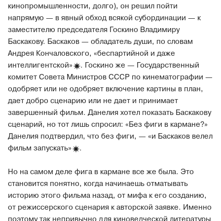
кинопромышленности, долго), он решил пойти
напрямую — в явный обход всякой субординации — к
заместителю председателя Госкино Владимиру
Баскакову. Баскаков — обладатель души, по словам
Андрея Кончаловского, «беспартийной и даже
интеллигентской»
. Госкино же — Государственный
комитет Совета Министров СССР по кинематографии —
одобряет или не одобряет включение картины в план,
дает добро сценарию или не дает и принимает
завершенный фильм. Данелия хотел показать Баскакову
сценарий, но тот лишь спросил: «Без фиги в кармане?»
Данелия подтвердил, что без фиги, — «и Баскаков велел
фильм
запускать»
.
Но на самом деле фига в кармане все же была. Это
становится понятно, когда начинаешь отматывать
историю этого фильма назад, от мифа к его созданию,
от режиссерского сценария к авторской заявке. Именно
поэтому так непривычно для киноведческой литературы