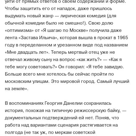
уйти от прямых ответов о своем содержании и форме.
Чтобы защитить его от нападок, даже пришлось
выдумать новый жанр — лирическая комедия (для
обычной комедии было не смешно!). Свою долю
«оптимизма» от «Я шагаю по Москве» получила даже
лента «Застава Ильича», которая вышла в прокат в 1965
году в переделанном и урезанном виде под названием
«Мне двадцать лет». Теперь мертвый отец уже не
отвечал живому сыну на вопрос «как жить?» — «Как я
тебе могу советовать?» Он говорил: «Я тебе завидую.
Больше всего мне хотелось бы сейчас пройти по
московским улицам. Это мировой город. Самый лучший
на земле».
В воспоминаниях Георгия Данелии сохранилась
история, похожая на типичную режиссерскую байку, —
документальных подтверждений ей нет. Поняв, что
работа над вариантами сценария растягивается на
полгода (не так уж, по меркам советской