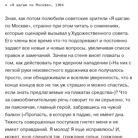
«Я шагаю по Москве», 1964
Зная, как потом полюбили советские зрители «Я шагаю
по Москве», странно при этом читать о сомнениях,
которые сценарий вызывал у Художественного совета.
Его члены все время что-то подозревают и постоянно
задают все новые и новые вопросы, увеличивая список
правок и замечаний. Зачем на стене висят плакаты о
том, как действовать при ядерном нападении («На них с
легкой руки неизвестного художника все получалось
просто, они обнадеживали и вселяли уверенность, что в
конце концов все не так уж страшно и можно спастись,
если знать предлагаемые на плакатах средства»)? Что
за самообличительную речь говорит то ли серьезно, то
ли паясничая, главный герой, забравшись на чужой
балкон («Пропасть, в которую я падаю, не имеет дна.
Тяжесть совершенных поступков гнетет меня и не
имеет оправданий. Я молод! Я еще исправлюсь! И,
может, еще случится так, граждане судьи, граждане