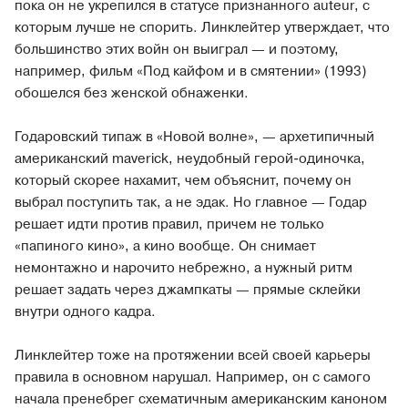
пока он не укрепился в статусе признанного auteur, с
которым лучше не спорить. Линклейтер утверждает, что
большинство этих войн он выиграл — и поэтому,
например, фильм «Под кайфом и в смятении» (1993)
обошелся без женской обнаженки.
Годаровский типаж в «Новой волне», — архетипичный
американский maverick, неудобный герой-одиночка,
который скорее нахамит, чем объяснит, почему он
выбрал поступить так, а не эдак. Но главное — Годар
решает идти против правил, причем не только
«папиного кино», а кино вообще. Он снимает
немонтажно и нарочито небрежно, а нужный ритм
решает задать через джампкаты — прямые склейки
внутри одного кадра.
Линклейтер тоже на протяжении всей своей карьеры
правила в основном нарушал. Например, он с самого
начала пренебрег схематичным американским каноном