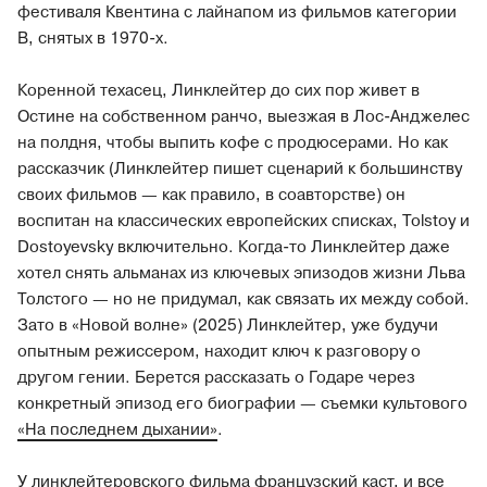
фестиваля Квентина с лайнапом из фильмов категории
В, снятых в 1970-х.
Коренной техасец, Линклейтер до сих пор живет в
Остине на собственном ранчо, выезжая в Лос-Анджелес
на полдня, чтобы выпить кофе с продюсерами. Но как
рассказчик (Линклейтер пишет сценарий к большинству
своих фильмов — как правило, в соавторстве) он
воспитан на классических европейских списках, Tolstoy и
Dostoyevsky включительно. Когда-то Линклейтер даже
хотел снять альманах из ключевых эпизодов жизни Льва
Толстого — но не придумал, как связать их между собой.
Зато в «Новой волне» (2025) Линклейтер, уже будучи
опытным режиссером, находит ключ к разговору о
другом гении. Берется рассказать о Годаре через
конкретный эпизод его биографии — съемки культового
«На последнем дыхании»
.
У линклейтеровского фильма французский каст, и все