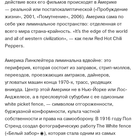
действие всех его фильмов происходят в Америке
— реальной или постапокалиптической («Пробуждение
жизни», 2001, «Помутнение», 2006). Америка сама по
себе уже лиминальное пространство: отделенная от
всего мира страна-крайность. «It's the edge of the world
and all of western civilization», — как пели Red Hot Chili
Peppers.
Америка Линклейтера лиминальна вдвойне: это
периферия, которая состоит из заправок, стрип-моллов,
переездов, проезжающих амтраков, дайнеров,
угловатых машин конца 1970-х, трасс, уходящих
вникуда. Центр этой Америки не в Нью-Йорке или Лос-
Анджелесе, а в пресловутой субурбии с ее одиозным
white picket fence, — символом отгороженности,
буржуазной конформности, культа частной
собственности и права на самооборону. В 1916 году Пол
Стренд создал фотографическую работу The White fence
(«Белый забор
»
), которая стала одним из самых