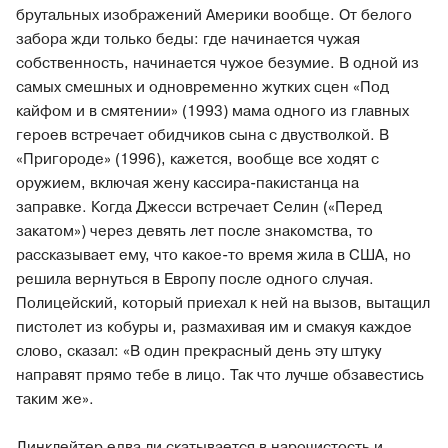
брутальных изображений Америки вообще. От белого
забора жди только беды: где начинается чужая
собственность, начинается чужое безумие. В одной из
самых смешных и одновременно жутких сцен «Под
кайфом и в смятении» (1993) мама одного из главных
героев встречает обидчиков сына с двустволкой. В
«Пригороде» (1996), кажется, вообще все ходят с
оружием, включая жену кассира-пакистанца на
заправке. Когда Джесси встречает Селин («Перед
закатом») через девять лет после знакомства, то
рассказывает ему, что какое-то время жила в США, но
решила вернуться в Европу после одного случая.
Полицейский, который приехал к ней на вызов, вытащил
пистолет из кобуры и, размахивая им и смакуя каждое
слово, сказал: «В один прекрасный день эту штуку
направят прямо тебе в лицо. Так что лучше обзавестись
таким же».
Линклейтер едва ли скатывается в нарочистость и