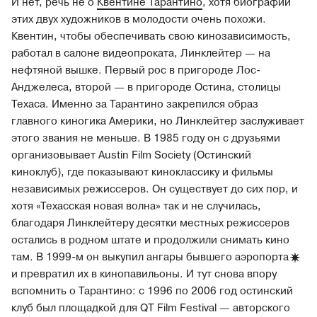
И нет, речь не о
Квентине Тарантино
, хотя биографии
этих двух художников в молодости очень похожи.
Квентин, чтобы обеспечивать свою кинозависимость,
работал в салоне видеопроката, Линклейтер — на
нефтяной вышке. Первый рос в пригороде Лос-
Анджелеса, второй — в пригороде Остина, столицы
Техаса. Именно за Тарантино закрепился образ
главного киногика Америки, но Линклейтер заслуживает
этого звания не меньше. В 1985 году он с друзьями
организовывает Austin Film Society (Остинский
киноклуб), где показывают киноклассику и фильмы
независимых режиссеров. Он существует до сих пор, и
хотя «Техасская новая волна» так и не случилась,
благодаря Линклейтеру десятки местных режиссеров
остались в родном штате и продолжили снимать кино
там. В 1999-м он выкупил ангары бывшего
аэропорта
и превратил их в кинопавильоны. И тут снова впору
вспомнить о Тарантино: с 1996 по 2006 год остинский
клуб был площадкой для QT Film Festival — авторского