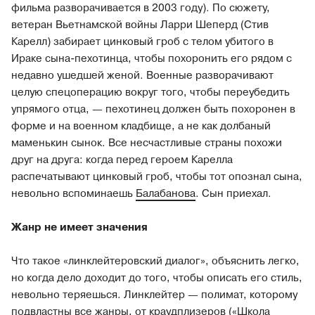
фильма разворачивается в 2003 году). По сюжету,
ветеран Вьетнамской войны Ларри Шеперд (Стив
Карелл) забирает цинковый гроб с телом убитого в
Ираке сына-пехотинца, чтобы похоронить его рядом с
недавно ушедшей женой. Военные разворачивают
целую спецоперацию вокруг того, чтобы переубедить
упрямого отца, — пехотинец должен быть похоронен в
форме и на военном кладбище, а не как долбаный
маменькин сынок. Все несчастливые страны похожи
друг на друга: когда перед героем Карелла
распечатывают цинковый гроб, чтобы тот опознал сына,
невольно вспоминаешь
Балабанова
. Сын приехал.
Жанр не имеет значения
Что такое «линклейтеровский диалог», объяснить легко,
но когда дело доходит до того, чтобы описать его стиль,
невольно теряешься. Линклейтер — полимат, которому
подвластны все жанры, от краудплизеров («Школа