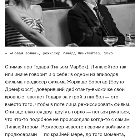
«Новая волна», режиссер Ричард Линклейтер, 2025
Снимая про Годара (Гильом Марбек), Линклейтер так
или иначе говорит и о себе: в одном из эпизодов
фильма продюсер фильма Жорж де Борегар (Бруно
Дрейфюрст), доверивший дебютанту-выскочке свои
кровные, застает Годара за игрой в пинбол — это
вместо того, чтобы в поте лица режиссировать фильм.
Они вцепляются друг другу в горло — нельзя ручаться,
что что-то подобное не происходило когда-то с самим
Линклейтором. Режиссер известен своими войнами с
продюсерами — по крайней мере, до того момента,