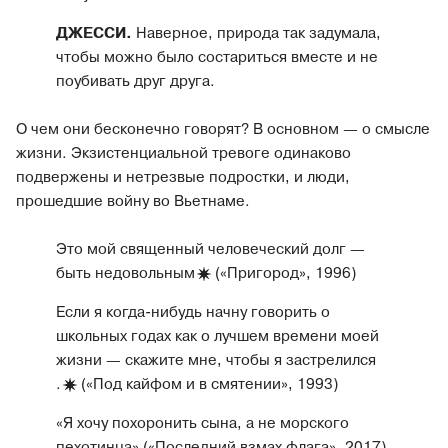
ДЖЕССИ.
Наверное, природа так задумала,
чтобы можно было состариться вместе и не
поубивать друг друга.
О чем они бесконечно говорят? В основном — о смысле
жизни. Экзистенциальной тревоге одинаково
подвержены и нетрезвые подростки, и люди,
прошедшие войну во Вьетнаме.
Это мой священный человеческий долг —
быть
недовольным
(«Пригород», 1996)
Если я когда-нибудь начну говорить о
школьных годах как о лучшем времени моей
жизни — скажите мне, чтобы я застрелился
.
(«Под кайфом и в смятении», 1993)
«Я хочу похоронить сына, а не морского
пехотинца» («Последний взмах флага», 2017)