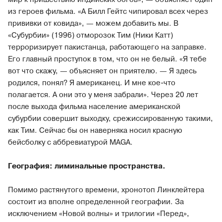
из героев фильма. «А Билл Гейтс чипировал всех через
прививки от ковида», — можем добавить мы. В
«Субурбии» (1996) отморозок Тим (Ники Катт)
терроризирует пакистанца, работающего на заправке.
Его главный проступок в том, что он не белый. «Я тебе
вот что скажу, — объясняет он приятелю. — Я здесь
родился, понял? Я американец. И мне кое-что
полагается. А они это у меня забрали». Через 20 лет
после выхода фильма население американской
субурбии совершит выходку, срежиссированную такими,
как Тим. Сейчас бы он наверняка носил красную
бейсболку с аббревиатурой MAGA.
География: лиминальные пространства.
Помимо растянутого времени, хронотоп Линклейтера
состоит из вполне определенной географии. За
исключением «Новой волны» и трилогии «Перед»,