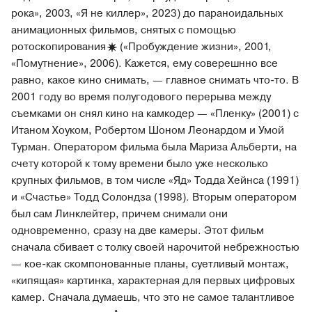
рока», 2003, «Я не киллер», 2023) до параноидальных
анимационных фильмов, снятых с помощью
ротоскопирования
(«Пробуждение жизни», 2001,
«Помутнение», 2006). Кажется, ему соверешнно все
равно, какое кино снимать, — главное снимать что-то. В
2001 году во время полугодового перерыва между
съемками он снял кино на камкодер — «Пленку» (2001) с
Итаном Хоуком, Робертом Шоном Леонардом и Умой
Турман. Оператором фильма была Мариза Альберти, на
счету которой к тому времени было уже несколько
крупных фильмов, в том числе «Яд» Тодда Хейнса (1991)
и «Счастье» Тодд Солондза (1998). Вторым оператором
был сам Линклейтер, причем снимали они
одновременно, сразу на две камеры. Этот фильм
сначала сбивает с толку своей нарочитой небрежностью
— кое-как скомпонованные планы, суетливый монтаж,
«кипящая» картинка, характерная для первых цифровых
камер. Сначала думаешь, что это не самое талантливое