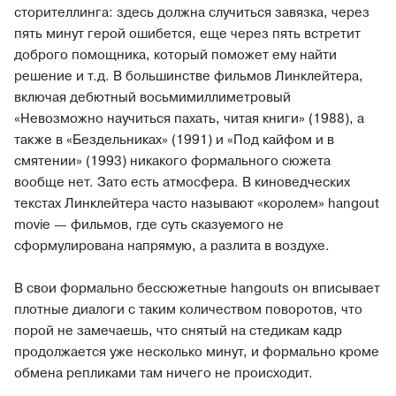
сторителлинга: здесь должна случиться завязка, через
пять минут герой ошибется, еще через пять встретит
доброго помощника, который поможет ему найти
решение и т.д. В большинстве фильмов Линклейтера,
включая дебютный восьмимиллиметровый
«Невозможно научиться пахать, читая книги» (1988), а
также в «Бездельниках» (1991) и «Под кайфом и в
смятении» (1993) никакого формального сюжета
вообще нет. Зато есть атмосфера. В киноведческих
текстах Линклейтера часто называют «королем» hangout
movie — фильмов, где суть сказуемого не
сформулирована напрямую, а разлита в воздухе.
В свои формально бессюжетные hangouts он вписывает
плотные диалоги с таким количеством поворотов, что
порой не замечаешь, что снятый на стедикам кадр
продолжается уже несколько минут, и формально кроме
обмена репликами там ничего не происходит.