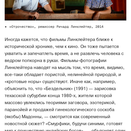
«Отрочество», режиссер Ричард Линклейтер, 2014
Иногда кажется, что фильмы Линклейтера ближе к
исторической хронике, чем к кино. Он тоже пытается
ухватить и запечатлеть время, а не развлечь человека с
ведром попкорна в руках. Фильмы-фотографии
Линклейтера наводят на мысль том, что время, видимо,
все-таки обладает пористой, нелинейной природой, и
«кротовые норы» существуют. Иначе как, например,
объяснить то, что «Бездельник» (1991) — зарисовка
техасской субурбии конца 1980-х, жители которой
массово увлеклись теориями заговора, эзотерикой,
паранойей и продажей гинекологического соскоба
(якобы) Мадонны, — смотрится как современный
новостной сюжет? «Смурфики, будучи синими, готовят
мир к пришествию индийских богов», — объясняет один