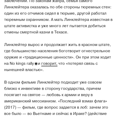
заключении. По законам жанра, семья самого
Линклейтера оказалась по обе стороны тюремных стен:
один из его отчимов сидел в тюрьме, другой работал
тюремным охранником. А мать Линклейтера известная в
штате активистка и уже много лет пытается добиться
отмены смертной казни в Техасе.
Линклейтер вырос и продолжает жить в красном штате,
где большинство населения боготворит огнестрельное
оружие и «традиционные ценности». Он при этом ходит
на No kings
rally
и
говорит,
что «потерял связь с
нынешней властью».
В одном фильме Линклейтер подходит уже совсем
близко к инвективе в сторону государства, причем
посягает на святое — любовь к армии и веру в
американский мессианизм. «Последний взмах флага»
(2017) — фильм, где вопрос задается в лоб: зачем это
все было — во Вьетнаме и сейчас в Ираке? (действие