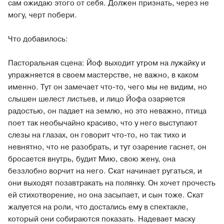
сам ожидаю этого от себя. Должен признать, через не
могу, черт побери.
Что добавилось:
Пасторальная сцена: Йоф выходит утром на лужайку и
упражняется в своем мастерстве, не важно, в каком
именно. Тут он замечает что-то, чего мы не видим, но
слышен шелест листьев, и лицо Йофа озаряется
радостью, он падает на землю, но это неважно, птица
поет так необычайно красиво, что у него выступают
слезы на глазах, он говорит что-то, но так тихо и
невнятно, что не разобрать, и тут озарение гаснет, он
бросается внутрь, будит Мию, свою жену, она
беззлобно ворчит на него. Скат начинает ругаться, и
они выходят позавтракать на полянку. Он хочет прочесть
ей стихотворение, но она засыпает, и сын тоже. Скат
жалуется на роли, что достались ему в спектакле,
который они собираются показать. Надевает маску