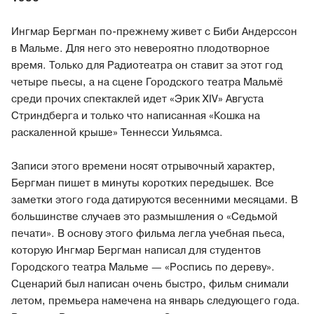
Ингмар Бергман по-прежнему живет с Биби Андерссон
в Мальме. Для него это невероятно плодотворное
время. Только для Радиотеатра он ставит за этот год
четыре пьесы, а на сцене Городского театра Мальмё
среди прочих спектаклей идет «Эрик XIV» Августа
Стриндберга и только что написанная «Кошка на
раскаленной крыше» Теннесси Уильямса.
Записи этого времени носят отрывочный характер,
Бергман пишет в минуты коротких передышек. Все
заметки этого года датируются весенними месяцами. В
большинстве случаев это размышления о «Седьмой
печати». В основу этого фильма легла учебная пьеса,
которую Ингмар Бергман написал для студентов
Городского театра Мальме — «Роспись по дереву».
Сценарий был написан очень быстро, фильм снимали
летом, премьера намечена на январь следующего года.