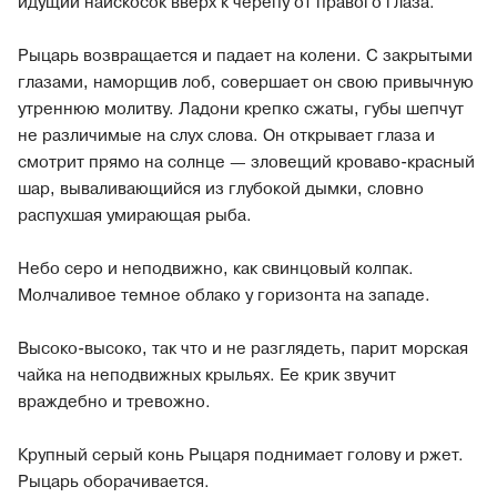
идущий наискосок вверх к черепу от правого глаза.
Рыцарь возвращается и падает на колени. С закрытыми
глазами, наморщив лоб, совершает он свою привычную
утреннюю молитву. Ладони крепко сжаты, губы шепчут
не различимые на слух слова. Он открывает глаза и
смотрит прямо на солнце — зловещий кроваво-красный
шар, вываливающийся из глубокой дымки, словно
распухшая умирающая рыба.
Небо серо и неподвижно, как свинцовый колпак.
Молчаливое темное облако у горизонта на западе.
Высоко-высоко, так что и не разглядеть, парит морская
чайка на неподвижных крыльях. Ее крик звучит
враждебно и тревожно.
Крупный серый конь Рыцаря поднимает голову и ржет.
Рыцарь оборачивается.