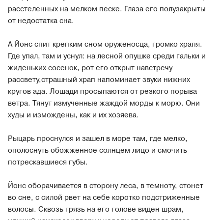
расстеленных на мелком песке. Глаза его полузакрыты
от недостатка сна.
А Йонс спит крепким сном оруженосца, громко храпя.
Где упал, там и уснул: на лесной опушке среди гальки и
жиденьких сосенок, рот его открыт навстречу
рассвету,страшный храп напоминает звуки нижних
кругов ада. Лошади просыпаются от резкого порыва
ветра. Тянут измученные жаждой морды к морю. Они
худы и измождены, как и их хозяева.
Рыцарь проснулся и зашел в море там, где мелко,
ополоснуть обожженное солнцем лицо и смочить
потрескавшиеся губы.
Йонс оборачивается в сторону леса, в темноту, стонет
во сне, с силой рвет на себе коротко подстриженные
волосы. Сквозь грязь на его голове виден шрам,