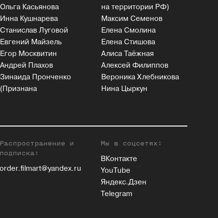
Ольга Касьянова
на территории РФ)
Инна Кушнарева
Максим Семенов
Станислав Луговой
Елена Смолина
Евгений Майзель
Елена Стишова
Егор Москвитин
Алиса Таёжная
Андрей Плахов
Алексей Филиппов
Зинаида Пронченко
Вероника Хлебникова
(Признана
Нина Цыркун
Распространение и
Мы в соцсетях:
подписка:
ВКонтакте
order.filmart@yandex.ru
YouTube
Яндекс.Дзен
Telegram