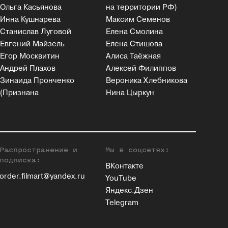
Ольга Касьянова
на территории РФ)
Инна Кушнарева
Максим Семенов
Станислав Луговой
Елена Смолина
Евгений Майзель
Елена Стишова
Егор Москвитин
Алиса Таёжная
Андрей Плахов
Алексей Филиппов
Зинаида Пронченко
Вероника Хлебникова
(Признана
Нина Цыркун
Распространение и
Мы в соцсетях:
подписка:
ВКонтакте
order.filmart@yandex.ru
YouTube
Яндекс.Дзен
Telegram