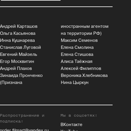
Андрей Карташов
иностранным агентом
Ольга Касьянова
на территории РФ)
Инна Кушнарева
Максим Семенов
Станислав Луговой
Елена Смолина
Евгений Майзель
Елена Стишова
Егор Москвитин
Алиса Таёжная
Андрей Плахов
Алексей Филиппов
Зинаида Пронченко
Вероника Хлебникова
(Признана
Нина Цыркун
Распространение и
Мы в соцсетях:
подписка:
ВКонтакте
order.filmart@yandex.ru