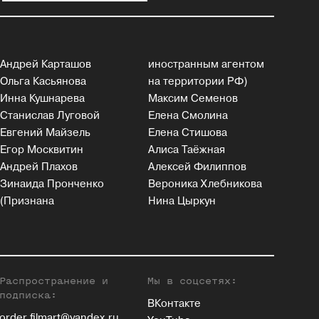
Андрей Карташов
иностранным агентом
Ольга Касьянова
на территории РФ)
Инна Кушнарева
Максим Семенов
Станислав Луговой
Елена Смолина
Евгений Майзель
Елена Стишова
Егор Москвитин
Алиса Таёжная
Андрей Плахов
Алексей Филиппов
Зинаида Пронченко
Вероника Хлебникова
(Признана
Нина Цыркун
Распространение и
Мы в соцсетях:
подписка:
ВКонтакте
order.filmart@yandex.ru