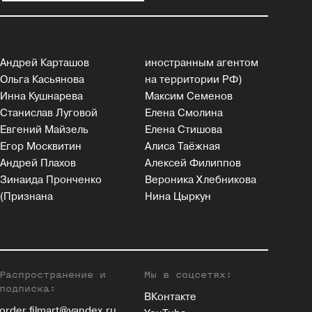
Андрей Карташов
иностранным агентом
Ольга Касьянова
на территории РФ)
Инна Кушнарева
Максим Семенов
Станислав Луговой
Елена Смолина
Евгений Майзель
Елена Стишова
Егор Москвитин
Алиса Таёжная
Андрей Плахов
Алексей Филиппов
Зинаида Пронченко
Вероника Хлебникова
(Признана
Нина Цыркун
Распространение и
Мы в соцсетях:
подписка:
ВКонтакте
order.filmart@yandex.ru