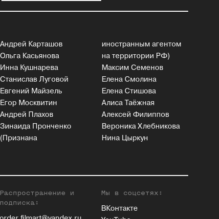
Андрей Карташов
иностранным агентом
Ольга Касьянова
на территории РФ)
Инна Кушнарева
Максим Семенов
Станислав Луговой
Елена Смолина
Евгений Майзель
Елена Стишова
Егор Москвитин
Алиса Таёжная
Андрей Плахов
Алексей Филиппов
Зинаида Пронченко
Вероника Хлебникова
(Признана
Нина Цыркун
Распространение и
Мы в соцсетях:
подписка:
ВКонтакте
order.filmart@yandex.ru