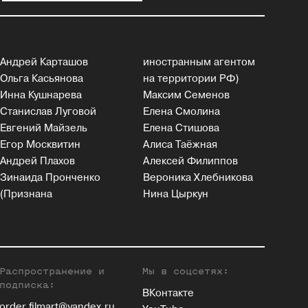
Андрей Карташов
иностранным агентом
Ольга Касьянова
на территории РФ)
Инна Кушнарева
Максим Семенов
Станислав Луговой
Елена Смолина
Евгений Майзель
Елена Стишова
Егор Москвитин
Алиса Таёжная
Андрей Плахов
Алексей Филиппов
Зинаида Пронченко
Вероника Хлебникова
(Признана
Нина Цыркун
Распространение и
Мы в соцсетях:
подписка:
ВКонтакте
order.filmart@yandex.ru