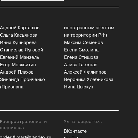
Андрей Карташов
иностранным агентом
Ольга Касьянова
на территории РФ)
Инна Кушнарева
Максим Семенов
Станислав Луговой
Елена Смолина
Евгений Майзель
Елена Стишова
Егор Москвитин
Алиса Таёжная
Андрей Плахов
Алексей Филиппов
Зинаида Пронченко
Вероника Хлебникова
(Признана
Нина Цыркун
Распространение и
Мы в соцсетях:
подписка:
ВКонтакте
order.filmart@yandex.ru