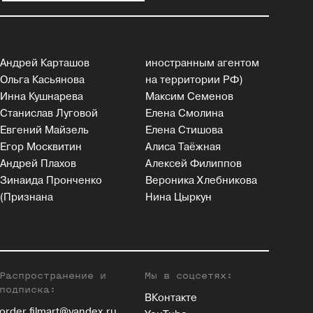
Андрей Карташов
иностранным агентом
Ольга Касьянова
на территории РФ)
Инна Кушнарева
Максим Семенов
Станислав Луговой
Елена Смолина
Евгений Майзель
Елена Стишова
Егор Москвитин
Алиса Таёжная
Андрей Плахов
Алексей Филиппов
Зинаида Пронченко
Вероника Хлебникова
(Признана
Нина Цыркун
Распространение и
Мы в соцсетях:
подписка:
ВКонтакте
order.filmart@yandex.ru